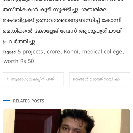
തസ്തികകള്‍ കൂടി സൃഷ്ടിച്ചു. ശബരിമല
മകരവിളക്ക് ഉത്സവത്തോടനുബന്ധിച്ച് കോന്നി
മെഡിക്കല്‍ കോളേജ് ബേസ് ആശുപത്രിയായി
പ്രവര്‍ത്തിച്ചു.
5 projects
crore
Konni
medical college
Tagged
,
,
,
,
worth Rs 50
Post
ആരോഗ്യ വകുപ്പിന് പുതിയ വെബ് പോര്‍ട്ടല്‍
ജനങ്ങൾ മാറ്റത്തിനായി കാത്തിരിക്കുന്നു; രാഷ്ട്രീയ ലോക്ദൾ ദേശീയ ജനറൽ സെക്രട്ടറി ത്രിലോക് ത്യാഗി
navigation
RELATED POSTS