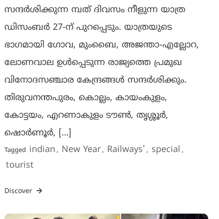
സന്ദർശിക്കുന്ന മ്പത് ദിവസം നീളുന്ന യാത്ര
ഡിസംബർ 27-ന് പുറപ്പെടും. യാത്രയുടെ
ഭാഗമായി ഗോവ, മുംബൈ, അജന്താ-എല്ലോറ,
ലോണവാല ഉൾപ്പെടുന്ന രാജ്യത്തെ പ്രമുഖ
വിനോദസഞ്ചാര കേന്ദ്രങ്ങൾ സന്ദർശിക്കും.
തിരുവനന്തപുരം, കൊല്ലം, കായംകുളം,
കോട്ടയം, എറണാകുളം ടൗൺ, തൃശ്ശൂർ,
ഷൊർണൂർ, […]
indian
New Year
Railways'
special
Tagged
,
,
,
,
tourist
Discover