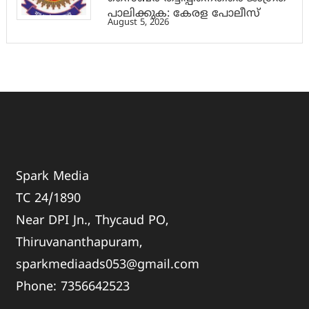
പാലിക്കുക: കേരള പോലീസ്
August 5, 2026
Spark Media
TC 24/1890
Near DPI Jn., Thycaud PO,
Thiruvananthapuram,
sparkmediaads053@gmail.com
Phone:
735664
2523