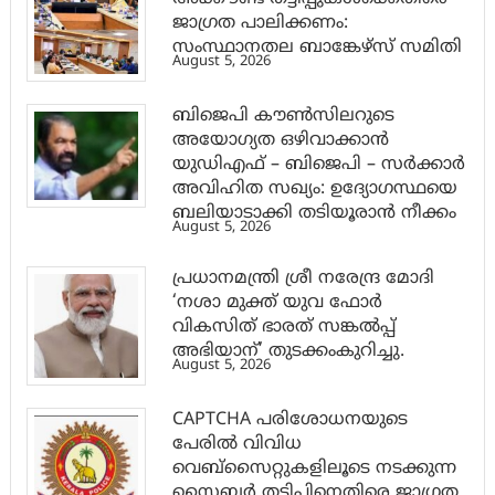
ജാ​ഗ്രത പാലിക്കണം:
സംസ്ഥാനതല ബാങ്കേഴ്സ് സമിതി
August 5, 2026
ബിജെപി കൗൺസിലറുടെ
അയോഗ്യത ഒഴിവാക്കാൻ
യുഡിഎഫ് – ബിജെപി – സർക്കാർ
അവിഹിത സഖ്യം: ഉദ്യോഗസ്ഥയെ
ബലിയാടാക്കി തടിയൂരാൻ നീക്കം
August 5, 2026
പ്രധാനമന്ത്രി ശ്രീ നരേന്ദ്ര മോദി
‘നശാ മുക്ത് യുവ ഫോർ
വികസിത് ഭാരത് സങ്കൽപ്പ്
അഭിയാന്’ തുടക്കംകുറിച്ചു.
August 5, 2026
CAPTCHA പരിശോധനയുടെ
പേരില്‍ വിവിധ
വെബ്സൈറ്റുകളിലൂടെ നടക്കുന്ന
സൈബര്‍ തട്ടിപ്പിനെതിരെ ജാഗ്രത