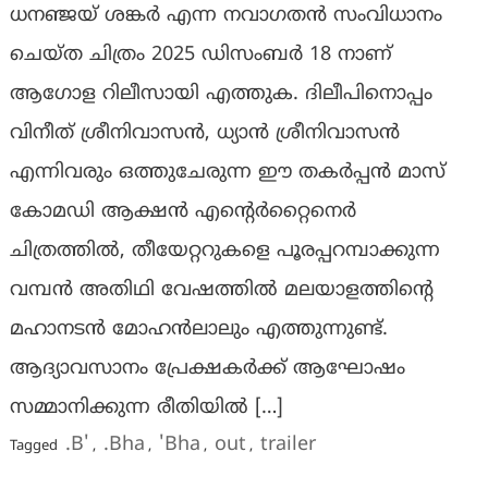
ധനഞ്ജയ് ശങ്കർ എന്ന നവാഗതൻ സംവിധാനം
ചെയ്ത ചിത്രം 2025 ഡിസംബർ 18 നാണ്
ആഗോള റിലീസായി എത്തുക. ദിലീപിനൊപ്പം
വിനീത് ശ്രീനിവാസൻ, ധ്യാൻ ശ്രീനിവാസൻ
എന്നിവരും ഒത്തുചേരുന്ന ഈ തകർപ്പൻ മാസ്
കോമഡി ആക്ഷൻ എന്റെർറ്റൈനെർ
ചിത്രത്തിൽ, തീയേറ്ററുകളെ പൂരപ്പറമ്പാക്കുന്ന
വമ്പൻ അതിഥി വേഷത്തിൽ മലയാളത്തിൻ്റെ
മഹാനടൻ മോഹൻലാലും എത്തുന്നുണ്ട്.
ആദ്യാവസാനം പ്രേക്ഷകർക്ക് ആഘോഷം
സമ്മാനിക്കുന്ന രീതിയിൽ […]
.B'
.Bha
'Bha
out
trailer
Tagged
,
,
,
,