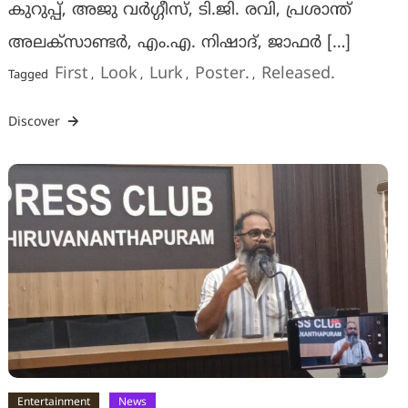
കുറുപ്പ്, അജു വർഗ്ഗീസ്, ടി.ജി. രവി, പ്രശാന്ത്
അലക്സാണ്ടർ, എം.എ. നിഷാദ്, ജാഫർ […]
First
Look
Lurk
Poster.
Released.
Tagged
,
,
,
,
Discover
Entertainment
News