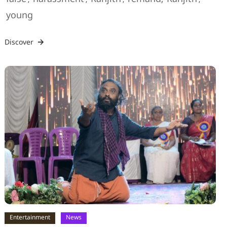
,
,
,
,
young
Discover
Entertainment
News