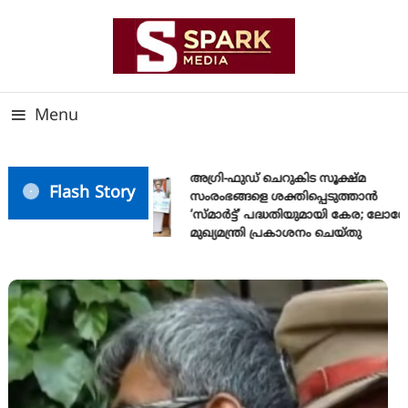
Skip
To
Content
സത്യത്തിന്റെ ജ്വാല വാർത്തയുടെ ലക്ഷ്യം
SPARK MEDIA
Menu
അഗ്രി-ഫുഡ് ചെറുകിട സൂക്ഷ്മ
Flash Story
സംരംഭങ്ങളെ ശക്തിപ്പെടുത്താന്‍
‘സ്മാര്‍ട്ട്’ പദ്ധതിയുമായി കേര; ലോഗോ
മുഖ്യമന്ത്രി പ്രകാശനം ചെയ്തു