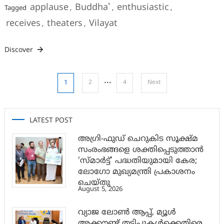
applause
Buddha'
enthusiastic
Tagged
,
,
,
receives
theaters
Vilayat
,
,
Discover
Posts
…
1
2
4
Next
pagination
LATEST POST
അഗ്രി-ഫുഡ് ചെറുകിട സൂക്ഷ്മ
സംരംഭങ്ങളെ ശക്തിപ്പെടുത്താന്‍
‘സ്മാര്‍ട്ട്’ പദ്ധതിയുമായി കേര;
ലോഗോ മുഖ്യമന്ത്രി പ്രകാശനം
ചെയ്തു
August 5, 2026
വ്യാജ ലോൺ ആപ്പ്, മ്യൂൾ
അക്കൗണ്ട് തട്ടിപ്പുകൾക്കെതിരെ