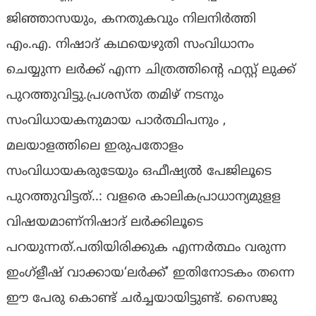
ജിഞ്ഞാസയും, കനതുകവും നിലനിർത്തി
എം.എ. നിഷാദ് കഥയെഴുതി സംവിധാനം
ചെയ്യുന്ന ലർക്ക് എന്ന ചിത്രത്തിൻ്റെ ഫസ്റ്റ് ലുക്ക്
പുറത്തുവിട്ടു.പ്രശസ്ത തമിഴ് നടനും
സംവിധായകനുമായ പാർത്ഥിപനും ,
മലയാളത്തിലെ ഇരുപതോളം
സംവിധായകരുടേയും ഒഫീഷ്യൽ പേജിലൂടെ
പുറത്തുവിട്ടത്..: വളരെ കാലികപ്രാധാന്യമുളള
വിഷയമാണ്നിഷാദ് ലർക്കിലൂടെ
പറയുന്നത്.പതിയിരിക്കുക എന്നർത്ഥം വരുന്ന
ഇംഗ്ളീഷ് വാക്കായ‘ലർക്ക്’ ഇതിനോടകം തന്നെ
ഈ പേരു കൊണ്ട് ചർച്ചയായിട്ടുണ്ട്. സൈജു