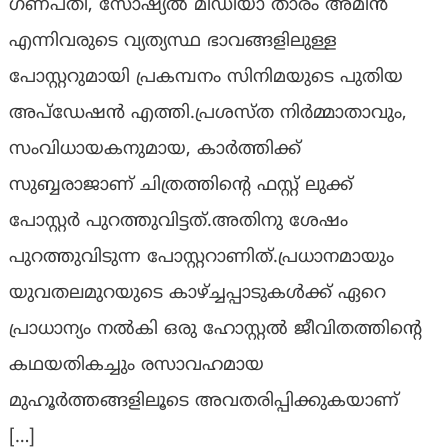
ഗണപതി, സോഷ്യൽ മീഡിയാ താരം അമീൻ
എന്നിവരുടെ വ്യത്യസ്ഥ ഭാവങ്ങളിലുള്ള
പോസ്റ്ററുമായി പ്രകമ്പനം സിനിമയുടെ പുതിയ
അപ്ഡേഷൻ എത്തി.പ്രശസ്ത നിർമ്മാതാവും,
സംവിധായകനുമായ, കാർത്തിക്ക്
സുബ്ബരാജാണ് ചിത്രത്തിൻ്റെ ഫസ്റ്റ് ലുക്ക്
പോസ്റ്റർ പുറത്തുവിട്ടത്.അതിനു ശേഷം
പുറത്തുവിടുന്ന പോസ്റ്ററാണിത്.പ്രധാനമായും
യുവതലമുറയുടെ കാഴ്ച്ചപ്പാടുകൾക്ക് ഏറെ
പ്രാധാന്യം നൽകി ഒരു ഹോസ്റ്റൽ ജീവിതത്തിൻ്റെ
കഥയതികച്ചും രസാവഹമായ
മുഹൂർത്തങ്ങളിലൂടെ അവതരിപ്പിക്കുകയാണ്
[…]