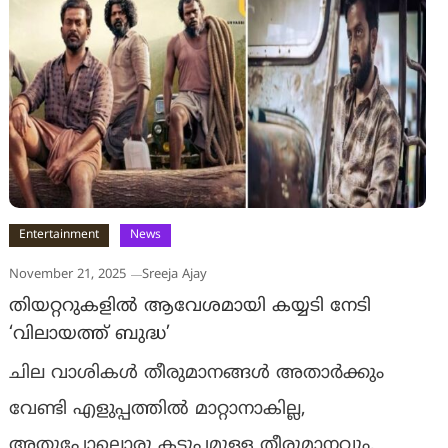
Entertainment
News
November 21, 2025
Sreeja Ajay
തിയറ്ററുകളിൽ ആവേശമായി കയ്യടി നേടി
‘വിലായത്ത് ബുദ്ധ’
ചില വാശികൾ തീരുമാനങ്ങൾ അതാർക്കും
വേണ്ടി എളുപ്പത്തിൽ മാറ്റാനാകില്ല,
അതുപോലൊരു കടുപ്പമുള്ള തീരുമാനവും,