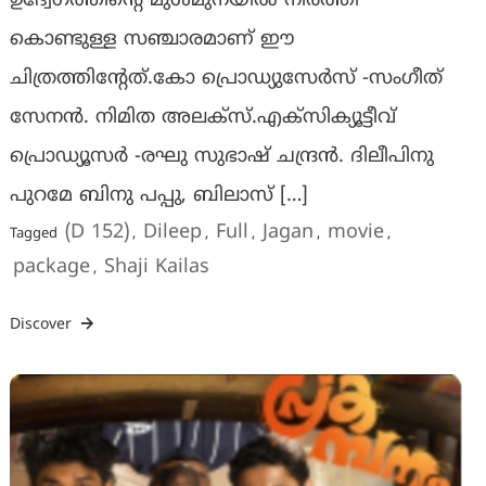
ഉദ്വേഗത്തിൻ്റെ മുൾമുനയിൽ നിർത്തി
കൊണ്ടുള്ള സഞ്ചാരമാണ് ഈ
ചിത്രത്തിൻ്റേത്.കോ പ്രൊഡ്യുസേർസ് -സംഗീത്
സേനൻ. നിമിത അലക്സ്‌.എക്സിക്യൂട്ടീവ്
പ്രൊഡ്യൂസർ -രഘു സുഭാഷ് ചന്ദ്രൻ. ദിലീപിനു
പുറമേ ബിനു പപ്പു, ബിലാസ് […]
(D 152)
Dileep
Full
Jagan
movie
Tagged
,
,
,
,
,
package
Shaji Kailas
,
Discover