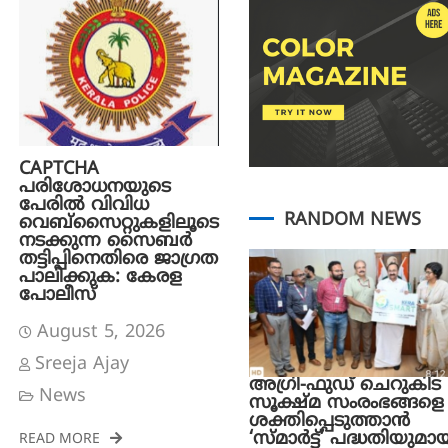
CAPTCHA
പരിശോധനയുടെ
പേരില്‍ വിവിധ
RANDOM NEWS
വെബ്സൈറ്റുകളിലൂടെ
നടക്കുന്ന സൈബര്‍
തട്ടിപ്പിനെതിരെ ജാഗ്രത
പാലിക്കുക: കേരള
പോലീസ്
August 5, 2026
Sreeja Ajay
അഗ്രി-ഫുഡ് ചെറുകിട
News
സൂക്ഷ്മ സംരംഭങ്ങളെ
ശക്തിപ്പെടുത്താന്‍
‘സ്മാര്‍ട്ട്’ പദ്ധതിയുമാ
READ MORE