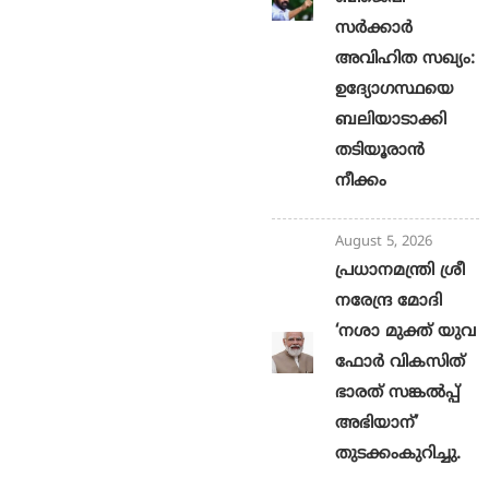
സർക്കാർ
അവിഹിത സഖ്യം:
ഉദ്യോഗസ്ഥയെ
ബലിയാടാക്കി
തടിയൂരാൻ
നീക്കം
August 5, 2026
പ്രധാനമന്ത്രി ശ്രീ
നരേന്ദ്ര മോദി
‘നശാ മുക്ത് യുവ
ഫോർ വികസിത്
ഭാരത് സങ്കൽപ്പ്
അഭിയാന്’
തുടക്കംകുറിച്ചു.