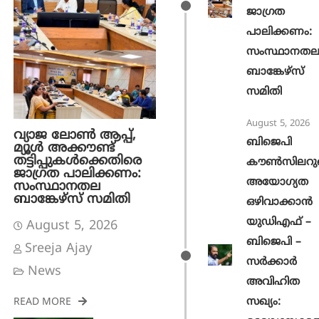
ജാ​ഗ്രത
പാലിക്കണം:
സംസ്ഥാനത
ബാങ്കേഴ്സ്
സമിതി
August 5, 2026
വ്യാജ ലോൺ ആപ്പ്,
ബിജെപി
മ്യൂൾ അക്കൗണ്ട്
തട്ടിപ്പുകൾക്കെതിരെ
കൗൺസിലറു
ജാ​ഗ്രത പാലിക്കണം:
അയോഗ്യത
സംസ്ഥാനതല
ബാങ്കേഴ്സ് സമിതി
ഒഴിവാക്കാൻ
യുഡിഎഫ് –
August 5, 2026
ബിജെപി –
Sreeja Ajay
സർക്കാർ
News
അവിഹിത
സഖ്യം:
READ MORE