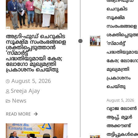
അഗ്രി-ഫുഡ്
ചെറുകിട
സൂക്ഷ്മ
സംരംഭങ്ങളെ
ശക്തിപ്പെടുത്
അഗ്രി-ഫുഡ് ചെറുകിട
സൂക്ഷ്മ സംരംഭങ്ങളെ
‘സ്മാര്‍ട്ട്’
ശക്തിപ്പെടുത്താന്‍
പദ്ധതിയുമായ
‘സ്മാര്‍ട്ട്’
പദ്ധതിയുമായി കേര;
കേര; ലോഗ
ലോഗോ മുഖ്യമന്ത്രി
പ്രകാശനം ചെയ്തു
മുഖ്യമന്ത്രി
പ്രകാശനം
August 5, 2026
ചെയ്തു
Sreeja Ajay
News
August 5, 2026
വ്യാജ ലോൺ
READ MORE
ആപ്പ്, മ്യൂൾ
അക്കൗണ്ട്
തട്ടിപ്പുകൾക