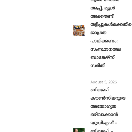
വ്യാജ ലോൺ
ആപ്പ്, മ്യൂൾ
അക്കൗണ്ട്
തട്ടിപ്പുകൾക്കെതി
ജാ​ഗ്രത
പാലിക്കണം:
സംസ്ഥാനതല
ബാങ്കേഴ്സ്
സമിതി
August 5, 2026
ബിജെപി
കൗൺസിലറുടെ
അയോഗ്യത
ഒഴിവാക്കാൻ
യുഡിഎഫ് –
ബിജെപി –