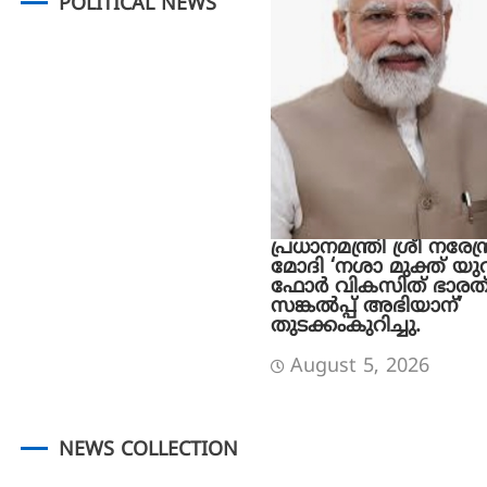
POLITICAL NEWS
പ്രധാനമന്ത്രി ശ്രീ നരേന്ദ്
മോദി ‘നശാ മുക്ത് യു
ഫോർ വികസിത് ഭാരത
സങ്കൽപ്പ് അഭിയാന്’
തുടക്കംകുറിച്ചു.
August 5, 2026
NEWS COLLECTION