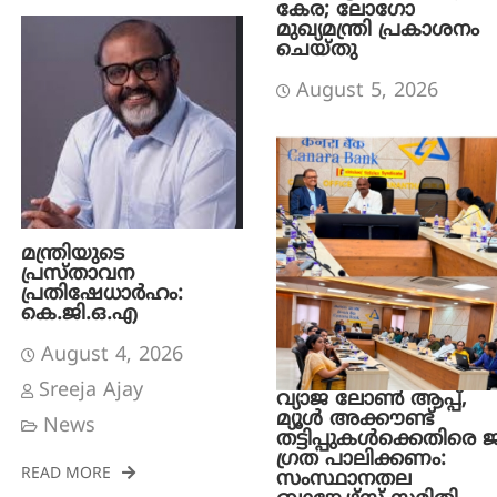
കേര; ലോഗോ
മുഖ്യമന്ത്രി പ്രകാശനം
ചെയ്തു
August 5, 2026
മന്ത്രിയുടെ
പ്രസ്താവന
പ്രതിഷേധാർഹം:
കെ.ജി.ഒ.എ
August 4, 2026
Sreeja Ajay
വ്യാജ ലോൺ ആപ്പ്,
മ്യൂൾ അക്കൗണ്ട്
News
തട്ടിപ്പുകൾക്കെതിരെ ജ
ഗ്രത പാലിക്കണം:
READ MORE
സംസ്ഥാനതല