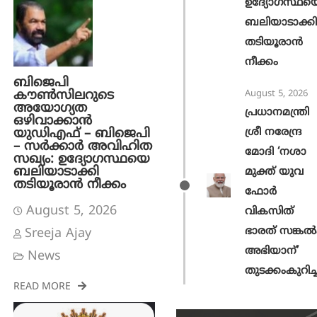
ഉദ്യോഗസ്ഥയ
ബലിയാടാക്കി
തടിയൂരാൻ
നീക്കം
ബിജെപി
കൗൺസിലറുടെ
August 5, 2026
അയോഗ്യത
പ്രധാനമന്ത്രി
ഒഴിവാക്കാൻ
യുഡിഎഫ് – ബിജെപി
ശ്രീ നരേന്ദ്ര
– സർക്കാർ അവിഹിത
മോദി ‘നശാ
സഖ്യം: ഉദ്യോഗസ്ഥയെ
ബലിയാടാക്കി
മുക്ത് യുവ
തടിയൂരാൻ നീക്കം
ഫോർ
August 5, 2026
വികസിത്
ഭാരത് സങ്കൽപ്
Sreeja Ajay
അഭിയാന്’
News
തുടക്കംകുറിച്ച
READ MORE