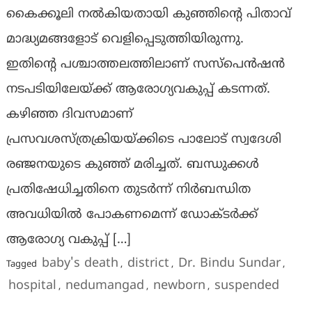
കൈക്കൂലി നൽകിയതായി കുഞ്ഞിന്റെ പിതാവ്
മാദ്ധ്യമങ്ങളോട് വെളിപ്പെടുത്തിയിരുന്നു.
ഇതിന്റെ പശ്ചാത്തലത്തിലാണ് സസ്‌പെൻഷൻ
നടപടിയിലേയ്ക്ക് ആരോഗ്യവകുപ്പ് കടന്നത്.
കഴിഞ്ഞ ദിവസമാണ്
പ്രസവശസ്‌ത്രക്രിയയ്‌ക്കിടെ പാലോട് സ്വദേശി
രഞ്ജനയുടെ കുഞ്ഞ് മരിച്ചത്. ബന്ധുക്കൾ
പ്രതിഷേധിച്ചതിനെ തുടർന്ന് നിർബന്ധിത
അവധിയിൽ പോകണമെന്ന് ഡോക്‌ടർക്ക്
ആരോഗ്യ വകുപ്പ് […]
baby's death
district
Dr. Bindu Sundar
Tagged
,
,
,
hospital
nedumangad
newborn
suspended
,
,
,