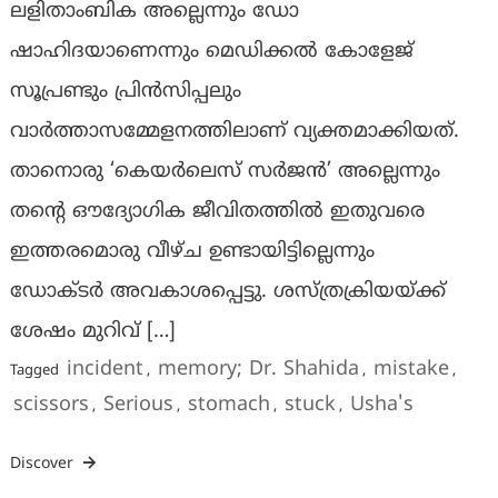
ലളിതാംബിക അല്ലെന്നും ഡോ
ഷാഹിദയാണെന്നും മെഡിക്കൽ കോളേജ്
സൂപ്രണ്ടും പ്രിൻസിപ്പലും
വാർത്താസമ്മേളനത്തിലാണ് വ്യക്തമാക്കിയത്.
താനൊരു ‘കെയർലെസ് സർജൻ’ അല്ലെന്നും
തന്റെ ഔദ്യോഗിക ജീവിതത്തിൽ ഇതുവരെ
ഇത്തരമൊരു വീഴ്ച ഉണ്ടായിട്ടില്ലെന്നും
ഡോക്ടർ അവകാശപ്പെട്ടു. ശസ്ത്രക്രിയയ്ക്ക്
ശേഷം മുറിവ് […]
incident
memory; Dr. Shahida
mistake
Tagged
,
,
,
scissors
Serious
stomach
stuck
Usha's
,
,
,
,
Discover