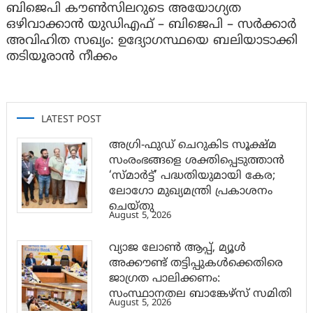
ബിജെപി കൗൺസിലറുടെ അയോഗ്യത
ഒഴിവാക്കാൻ യുഡിഎഫ് – ബിജെപി – സർക്കാർ
അവിഹിത സഖ്യം: ഉദ്യോഗസ്ഥയെ ബലിയാടാക്കി
തടിയൂരാൻ നീക്കം
LATEST POST
അഗ്രി-ഫുഡ് ചെറുകിട സൂക്ഷ്മ
സംരംഭങ്ങളെ ശക്തിപ്പെടുത്താന്‍
‘സ്മാര്‍ട്ട്’ പദ്ധതിയുമായി കേര;
ലോഗോ മുഖ്യമന്ത്രി പ്രകാശനം
ചെയ്തു
August 5, 2026
വ്യാജ ലോൺ ആപ്പ്, മ്യൂൾ
അക്കൗണ്ട് തട്ടിപ്പുകൾക്കെതിരെ
ജാ​ഗ്രത പാലിക്കണം:
സംസ്ഥാനതല ബാങ്കേഴ്സ് സമിതി
August 5, 2026