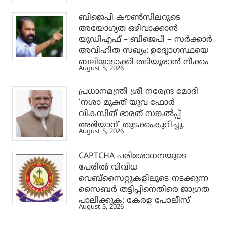
ബിജെപി കൗൺസിലറുടെ
അയോഗ്യത ഒഴിവാക്കാൻ
യുഡിഎഫ് – ബിജെപി – സർക്കാർ
അവിഹിത സഖ്യം: ഉദ്യോഗസ്ഥയെ
ബലിയാടാക്കി തടിയൂരാൻ നീക്കം
August 5, 2026
പ്രധാനമന്ത്രി ശ്രീ നരേന്ദ്ര മോദി
‘നശാ മുക്ത് യുവ ഫോർ
വികസിത് ഭാരത് സങ്കൽപ്പ്
അഭിയാന്’ തുടക്കംകുറിച്ചു.
August 5, 2026
CAPTCHA പരിശോധനയുടെ
പേരില്‍ വിവിധ
വെബ്സൈറ്റുകളിലൂടെ നടക്കുന്ന
സൈബര്‍ തട്ടിപ്പിനെതിരെ ജാഗ്രത
പാലിക്കുക: കേരള പോലീസ്
August 5, 2026