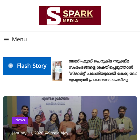
Skip
To
Content
സത്യത്തിന്റെ ജ്വാല വാർത്തയുടെ ലക്ഷ്യം
SPARK MEDIA
Menu
അഗ്രി-ഫുഡ് ചെറുകിട സൂക്ഷ്മ
Flash Story
സംരംഭങ്ങളെ ശക്തിപ്പെടുത്താന്‍
‘സ്മാര്‍ട്ട്’ പദ്ധതിയുമായി കേര; ലോ
മുഖ്യമന്ത്രി പ്രകാശനം ചെയ്തു
News
January 11, 2026
Sreeja Ajay