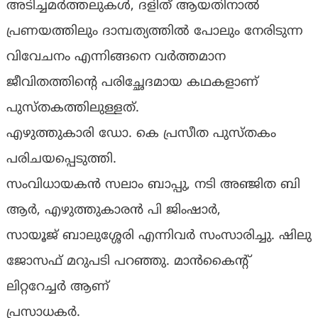
അടിച്ചമർത്തലുകൾ, ദളിത് ആയതിനാൽ
പ്രണയത്തിലും ദാമ്പത്യത്തിൽ പോലും നേരിടുന്ന
വിവേചനം എന്നിങ്ങനെ വർത്തമാന
ജീവിതത്തിന്റെ പരിച്ഛേദമായ കഥകളാണ്
പുസ്തകത്തിലുള്ളത്.
എഴുത്തുകാരി ഡോ. കെ പ്രസീത പുസ്തകം
പരിചയപ്പെടുത്തി.
സംവിധായകൻ സലാം ബാപ്പു, നടി അഞ്ജിത ബി
ആർ, എഴുത്തുകാരൻ പി ജിംഷാർ,
സായൂജ് ബാലുശ്ശേരി എന്നിവർ സംസാരിച്ചു. ഷിലു
ജോസഫ് മറുപടി പറഞ്ഞു. മാൻകൈന്റ്
ലിറ്ററേച്ചർ ആണ്
പ്രസാധകർ.