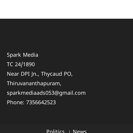
Spark Media
TC 24/1890
Near DPI Jn., Thycaud PO,
Thiruvananthapuram,
sparkmediaads053@gmail.com
Phone:
735664
2523
Politics
News