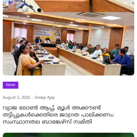
News
August 5, 2026
Sreeja Ajay
വ്യാജ ലോൺ ആപ്പ്, മ്യൂൾ അക്കൗണ്ട്
തട്ടിപ്പുകൾക്കെതിരെ ജാ​ഗ്രത പാലിക്കണം:
സംസ്ഥാനതല ബാങ്കേഴ്സ് സമിതി