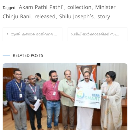
'Akam Pathi Pathi'
collection
Minister
Tagged
,
,
Chinju Rani
released
Shilu Joseph's
story
,
,
,
Post
തന്ത്രി കണ്ഠര് രാജീവരെ മെഡിക്കൽ കോളേജിൽ ഐസിയുവിലേക്ക് മാറ്റി;രാജീവരുടെ വീട്ടിൽ എസ്‌ഐടി പരിശോധന
പ്രദീപ് ഓർക്കാട്ടേരിക്ക് സംസ്ഥാന ശാസ്ത്രസാങ്കേതിക പരിസ്ഥിതി കൗൺസിലിന്റെ ബാലശാസ്ത്രസാഹിത്യ അവാർഡ്
navigation
RELATED POSTS