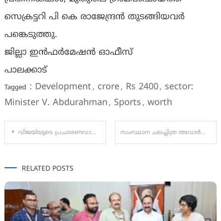
സെക്രട്ടറി പി കെ രാജേന്ദ്രൻ തുടങ്ങിയവർ
പങ്കെടുത്തു.
ജില്ലാ ഇൻഫർമേഷൻ ഓഫീസ്
പാലക്കാട്
: Development
crore
Rs 2400
sector:
Tagged
,
,
,
Minister V. Abdurahman
Sports
worth
,
,
Post
വിജയ്‌യുടെ പ്രചാരണവാഹനം തട്ടിയുള്ള അപകടം:
സംസ്ഥാന ചലച്ചിത്ര അവാര്‍ഡ് നിർണയം; പ്രകാശ് രാജ് ജൂറി ചെയര്‍മാന്‍
navigation
RELATED POSTS