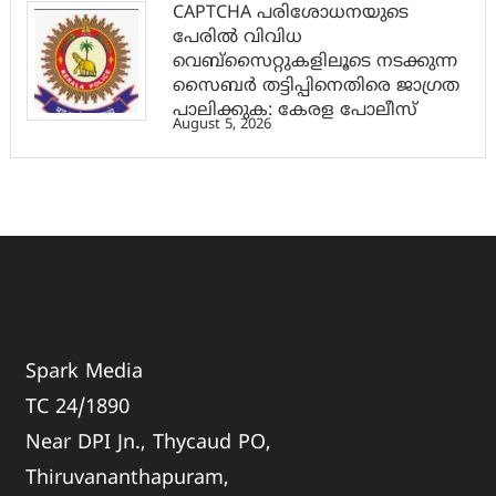
CAPTCHA പരിശോധനയുടെ
പേരില്‍ വിവിധ
വെബ്സൈറ്റുകളിലൂടെ നടക്കുന്ന
സൈബര്‍ തട്ടിപ്പിനെതിരെ ജാഗ്രത
പാലിക്കുക: കേരള പോലീസ്
August 5, 2026
Spark Media
TC 24/1890
Near DPI Jn., Thycaud PO,
Thiruvananthapuram,