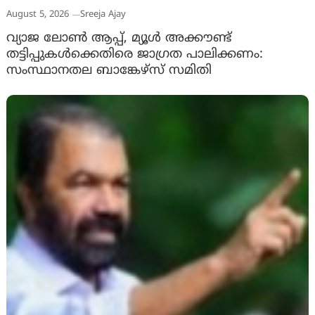
August 5, 2026
Sreeja Ajay
വ്യാജ ലോൺ ആപ്പ്, മ്യൂൾ അക്കൗണ്ട്
തട്ടിപ്പുകൾക്കെതിരെ ജാ​ഗ്രത പാലിക്കണം:
സംസ്ഥാനതല ബാങ്കേഴ്സ് സമിതി