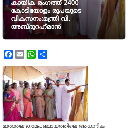
കായിക രംഗത്ത് 2400
കോടിയോളം രൂപയുടെ
വികസനം:മന്ത്രി വി.
അബ്ദുറഹ്‌മാൻ
Facebook
Email
WhatsApp
Share
മുതുതല ഗ്രാമപഞ്ചായത്തിലെ ആധുനിക