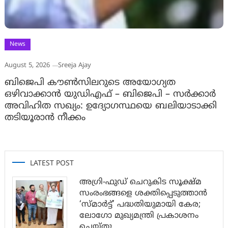
News
August 5, 2026
Sreeja Ajay
ബിജെപി കൗൺസിലറുടെ അയോഗ്യത
ഒഴിവാക്കാൻ യുഡിഎഫ് – ബിജെപി – സർക്കാർ
അവിഹിത സഖ്യം: ഉദ്യോഗസ്ഥയെ ബലിയാടാക്കി
തടിയൂരാൻ നീക്കം
LATEST POST
അഗ്രി-ഫുഡ് ചെറുകിട സൂക്ഷ്മ
സംരംഭങ്ങളെ ശക്തിപ്പെടുത്താന്‍
‘സ്മാര്‍ട്ട്’ പദ്ധതിയുമായി കേര;
ലോഗോ മുഖ്യമന്ത്രി പ്രകാശനം
ചെയ്തു