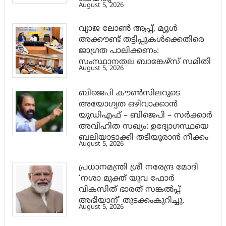
August 5, 2026
വ്യാജ ലോൺ ആപ്പ്, മ്യൂൾ
അക്കൗണ്ട് തട്ടിപ്പുകൾക്കെതിരെ
ജാ​ഗ്രത പാലിക്കണം:
സംസ്ഥാനതല ബാങ്കേഴ്സ് സമിതി
August 5, 2026
ബിജെപി കൗൺസിലറുടെ
അയോഗ്യത ഒഴിവാക്കാൻ
യുഡിഎഫ് – ബിജെപി – സർക്കാർ
അവിഹിത സഖ്യം: ഉദ്യോഗസ്ഥയെ
ബലിയാടാക്കി തടിയൂരാൻ നീക്കം
August 5, 2026
പ്രധാനമന്ത്രി ശ്രീ നരേന്ദ്ര മോദി
‘നശാ മുക്ത് യുവ ഫോർ
വികസിത് ഭാരത് സങ്കൽപ്പ്
അഭിയാന്’ തുടക്കംകുറിച്ചു.
August 5, 2026