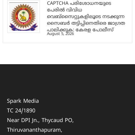
CAPTCHA പരിശോധനയുടെ
പേരില്‍ വിവിധ
വെബ്സൈറ്റുകളിലൂടെ നടക്കുന്ന
സൈബര്‍ തട്ടിപ്പിനെതിരെ ജാഗ്രത
പാലിക്കുക: കേരള പോലീസ്
August 5, 2026
Spark Media
TC 24/1890
Near DPI Jn., Thycaud PO,
Thiruvananthapuram,