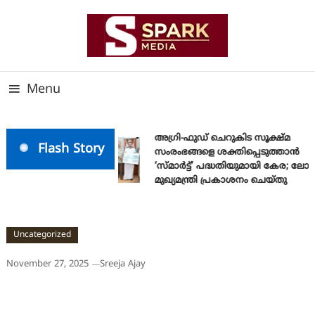
Skip
To
Content
സത്യത്തിന്റെ ജ്വാല വാർത്തയുടെ ലക്ഷ്യം
SPARK MEDIA
Menu
അഗ്രി-ഫുഡ് ചെറുകിട സൂക്ഷ്മ
Flash Story
സംരംഭങ്ങളെ ശക്തിപ്പെടുത്താന്‍
‘സ്മാര്‍ട്ട്’ പദ്ധതിയുമായി കേര; ലോ
മുഖ്യമന്ത്രി പ്രകാശനം ചെയ്തു
Uncategorized
November 27, 2025
Sreeja Ajay
ചരിത്ര മുന്നേറ്റം: തിരുവനന്തപുരം
മെഡിക്കല്‍ കോളേജ് 75ന്റെ നിറവില്‍