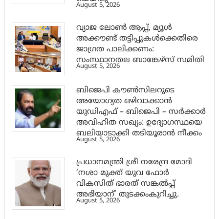
August 5, 2026
വ്യാജ ലോൺ ആപ്പ്, മ്യൂൾ
അക്കൗണ്ട് തട്ടിപ്പുകൾക്കെതിരെ
ജാ​ഗ്രത പാലിക്കണം:
സംസ്ഥാനതല ബാങ്കേഴ്സ് സമിതി
August 5, 2026
ബിജെപി കൗൺസിലറുടെ
അയോഗ്യത ഒഴിവാക്കാൻ
യുഡിഎഫ് – ബിജെപി – സർക്കാർ
അവിഹിത സഖ്യം: ഉദ്യോഗസ്ഥയെ
ബലിയാടാക്കി തടിയൂരാൻ നീക്കം
August 5, 2026
പ്രധാനമന്ത്രി ശ്രീ നരേന്ദ്ര മോദി
‘നശാ മുക്ത് യുവ ഫോർ
വികസിത് ഭാരത് സങ്കൽപ്പ്
അഭിയാന്’ തുടക്കംകുറിച്ചു.
August 5, 2026