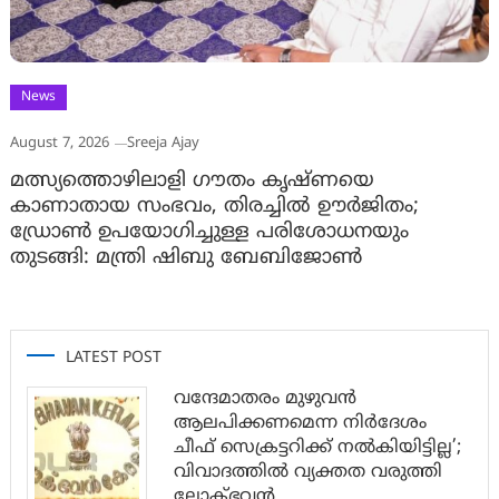
News
August 7, 2026
Sreeja Ajay
മത്സ്യത്തൊഴിലാളി ഗൗതം കൃഷ്ണയെ
കാണാതായ സംഭവം, തിരച്ചിൽ ഊർജിതം;
ഡ്രോണ്‍ ഉപയോഗിച്ചുള്ള പരിശോധനയും
തുടങ്ങി: മന്ത്രി ഷിബു ബേബിജോണ്‍
LATEST POST
വന്ദേമാതരം മുഴുവൻ
ആലപിക്കണമെന്ന നിർദേശം
ചീഫ് സെക്രട്ടറിക്ക് നൽകിയിട്ടില്ല’;
വിവാദത്തിൽ വ്യക്തത വരുത്തി
ലോക്ഭവൻ