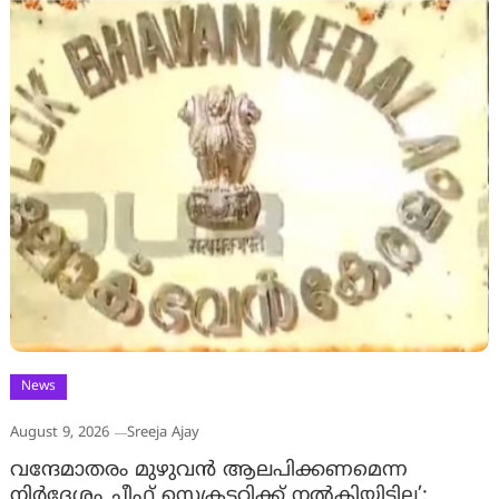
News
August 9, 2026
Sreeja Ajay
വന്ദേമാതരം മുഴുവൻ ആലപിക്കണമെന്ന
നിർദേശം ചീഫ് സെക്രട്ടറിക്ക് നൽകിയിട്ടില്ല’;