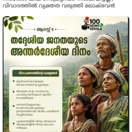
വിവാദത്തിൽ വ്യക്തത വരുത്തി ലോക്ഭവൻ