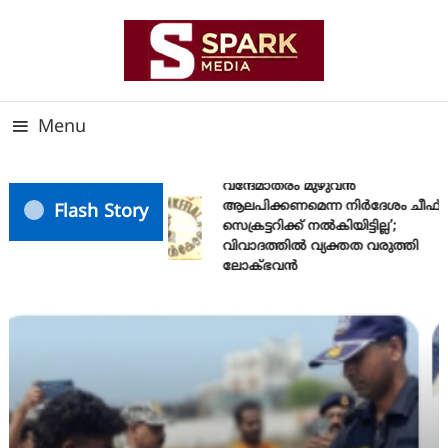
Skip
To
Content
സത്യത്തിന്റെ ജ്വാല വാർത്തയുടെ ലക്ഷ്യം
SPARK MEDIA
Menu
വന്ദേമാതരം മുഴുവൻ
ആലപിക്കണമെന്ന നിർദേശം ചീഫ്
Flash Story
സെക്രട്ടറിക്ക് നൽകിയിട്ടില്ല’;
വിവാദത്തിൽ വ്യക്തത വരുത്തി
ലോക്ഭവൻ