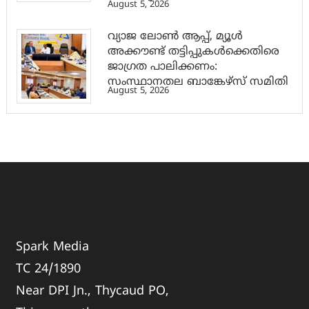
August 5, 2026
വ്യാജ ലോൺ ആപ്പ്, മ്യൂൾ
അക്കൗണ്ട് തട്ടിപ്പുകൾക്കെതിരെ
ജാ​ഗ്രത പാലിക്കണം:
സംസ്ഥാനതല ബാങ്കേഴ്സ് സമിതി
August 5, 2026
Spark Media
TC 24/1890
Near DPI Jn., Thycaud PO,