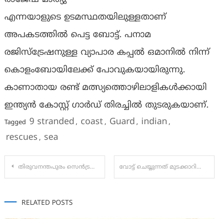
എന്നയാളുടെ ഉടമസ്ഥതയിലുള്ളതാണ്
അപകടത്തിൽ പെട്ട ബോട്ട്. പനാമ
രജിസ്ട്രേഷനുള്ള വ്യാപാര കപ്പൽ ഒമാനിൽ നിന്ന്
കൊളംബോയിലേക്ക് പോവുകയായിരുന്നു.
കാണാതായ രണ്ട് മത്സ്യത്തൊഴിലാളികൾക്കായി
ഇന്ത്യൻ കോസ്റ്റ് ഗാർഡ് തിരച്ചിൽ തുടരുകയാണ്.
9 stranded
coast
Guard
indian
Tagged
,
,
,
,
rescues
sea
,
Post
തിരുവനന്തപുരം സെൻട്രലിൽ സുധീർ കരമന എൽഡിഎഫ് സ്വതന്ത്രൻ;സിറ്റിംഗ് സീറ്റ് നിലനിർത്തുമെന്ന് സുധീർ
വോട്ട് ചെയ്യുന്നത് മുടക്കാറില്ലെന്നുംഇത്തവണയും വോട്ട് ചെയ്യാനാകുമെന്നാണ് പ്രതീക്ഷയെന്ന് എം.എ യൂസഫലി.
navigation
RELATED POSTS