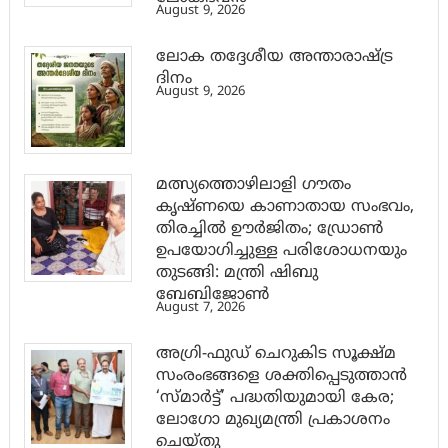
August 9, 2026
ലോക തദ്ദേശീയ അന്താരാഷ്ട്ര
ദിനം
August 9, 2026
മത്സ്യത്തൊഴിലാളി ഗൗതം
കൃഷ്ണയെ കാണാതായ സംഭവം,
തിരച്ചിൽ ഊർജിതം; ഡ്രോണ്‍
ഉപയോഗിച്ചുള്ള പരിശോധനയും
തുടങ്ങി: മന്ത്രി ഷിബു
ബേബിജോണ്‍
August 7, 2026
അഗ്രി-ഫുഡ് ചെറുകിട സൂക്ഷ്മ
സംരംഭങ്ങളെ ശക്തിപ്പെടുത്താന്‍
‘സ്മാര്‍ട്ട്’ പദ്ധതിയുമായി കേര;
ലോഗോ മുഖ്യമന്ത്രി പ്രകാശനം
ചെയ്തു