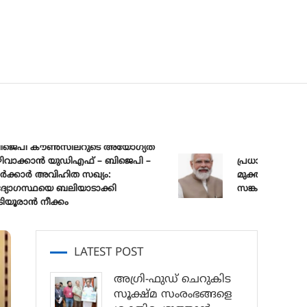
പി കൗൺസിലറുടെ അയോഗ്യത
ക്കാൻ യുഡിഎഫ് – ബിജെപി –
പ്രധാനമന്ത്രി ശ്രീ ന
കാർ അവിഹിത സഖ്യം:
മുക്ത് യുവ ഫോർ വ
ഗസ്ഥയെ ബലിയാടാക്കി
സങ്കൽപ്പ് അഭിയാന്’ 
രാൻ നീക്കം
LATEST POST
അഗ്രി-ഫുഡ് ചെറുകിട
സൂക്ഷ്മ സംരംഭങ്ങളെ