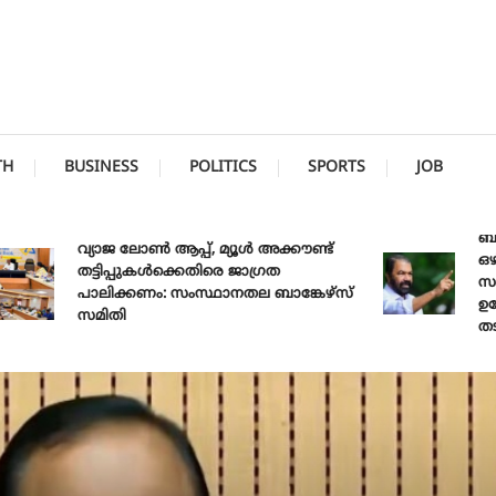
TH
BUSINESS
POLITICS
SPORTS
JOB
ബിജെ
വ്യാജ ലോൺ ആപ്പ്, മ്യൂൾ അക്കൗണ്ട്
ഒഴിവാ
തട്ടിപ്പുകൾക്കെതിരെ ജാ​ഗ്രത
സർക്
പാലിക്കണം: സംസ്ഥാനതല ബാങ്കേഴ്സ്
ഉദ്യോ
സമിതി
തടിയൂ