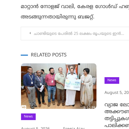
മാറ്റാൻ നോളജ് വാലി, കേരള ഗോൾഡ് ഹബ്ബ
അടങ്ങുന്നതായിരുന്നു ബജറ്റ്.
Post
ചാണ്ടിയുടെ പേരിൽ 25 ലക്ഷം രൂപയുടെ ഇൻഷുറൻസ് പദ്ധതി; ആരംഭ ചെലവുകൾക്ക് 10 കോടി
navigation
RELATED POSTS
News
August 5, 2
വ്യാജ ലോ
അക്കൗണ്ട
News
തട്ടിപ്പു
പാലിക്ക