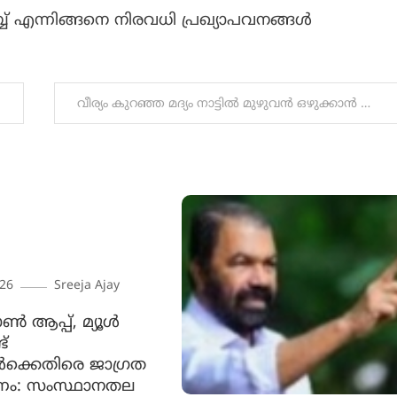
് എന്നിങ്ങനെ നിരവധി പ്രഖ്യാപവനങ്ങൾ
വീര്യം കുറഞ്ഞ മദ്യം നാട്ടിൽ മുഴുവൻ ഒഴുക്കാൻ ആണ് UDFന്റെ പദ്ധതി, അഴിമതിയാണ് ബജറ്റ് ലക്ഷ്യമിടുന്നത്’; എം ബി രാജേഷ്
026
Sreeja Ajay
ൺ ആപ്പ്, മ്യൂൾ
്
കൾക്കെതിരെ ജാ​ഗ്രത
ണം: സംസ്ഥാനതല