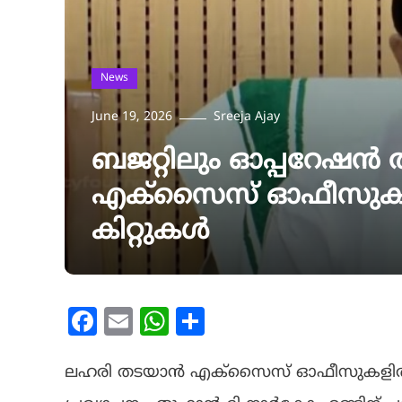
News
June 19, 2026
Sreeja Ajay
ബജറ്റിലും ഓപ്പറേഷ
എക്‌സൈസ് ഓഫീസുകളിൽ
കിറ്റുകൾ
Facebook
Email
WhatsApp
Share
ലഹരി തടയാൻ എക്‌സൈസ് ഓഫീസുകളിൽ ഡ്രഗ്