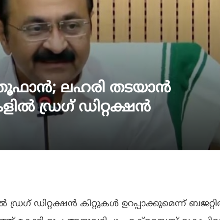
ൻ തൂഫാൻ; ലഹരി തടയാൻ
 ഡ്രഗ് ഡിറ്റക്ഷൻ
 ഡിറ്റക്ഷൻ കിറ്റുകൾ ഉറപ്പാക്കുമെന്ന് ബജറ്റ