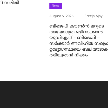
സ് സമിതി
News
August 5, 2026
Sreeja Ajay
ബിജെപി കൗൺസിലറുടെ
അയോഗ്യത ഒഴിവാക്കാൻ
യുഡിഎഫ് – ബിജെപി –
സർക്കാർ അവിഹിത സഖ്യം
ഉദ്യോഗസ്ഥയെ ബലിയാടാക്
തടിയൂരാൻ നീക്കം