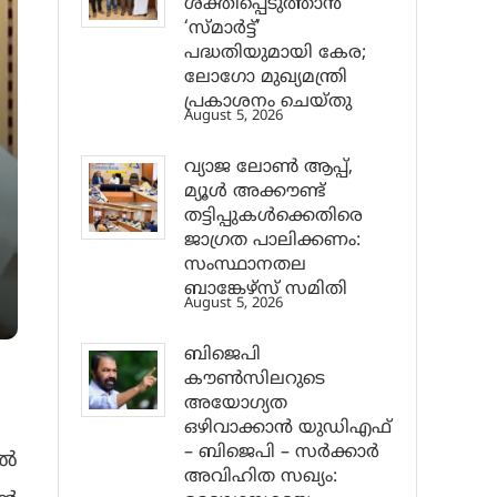
ശക്തിപ്പെടുത്താന്‍
‘സ്മാര്‍ട്ട്’
പദ്ധതിയുമായി കേര;
ലോഗോ മുഖ്യമന്ത്രി
പ്രകാശനം ചെയ്തു
August 5, 2026
വ്യാജ ലോൺ ആപ്പ്,
മ്യൂൾ അക്കൗണ്ട്
തട്ടിപ്പുകൾക്കെതിരെ
ജാ​ഗ്രത പാലിക്കണം:
സംസ്ഥാനതല
ബാങ്കേഴ്സ് സമിതി
August 5, 2026
ബിജെപി
കൗൺസിലറുടെ
അയോഗ്യത
ഒഴിവാക്കാൻ യുഡിഎഫ്
– ബിജെപി – സർക്കാർ
ിൽ
അവിഹിത സഖ്യം: