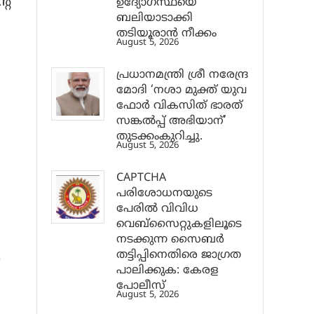
റെ
ഉദ്യോഗസ്ഥയെ
ബലിയാടാക്കി
തടിയൂരാൻ നീക്കം
August 5, 2026
പ്രധാനമന്ത്രി ശ്രീ നരേന്ദ്ര
മോദി ‘നശാ മുക്ത് യുവ
ഫോർ വികസിത് ഭാരത്
സങ്കൽപ്പ് അഭിയാന്’
തുടക്കംകുറിച്ചു.
August 5, 2026
CAPTCHA
പരിശോധനയുടെ
പേരില്‍ വിവിധ
വെബ്സൈറ്റുകളിലൂടെ
നടക്കുന്ന സൈബര്‍
തട്ടിപ്പിനെതിരെ ജാഗ്രത
പാലിക്കുക: കേരള
പോലീസ്
August 5, 2026