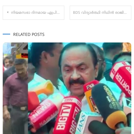
Post
നിയമസഭാ ദിനമായ ഏപ്രില്‍ 27 (തിങ്കളാഴ്ച) രാവിലെ 10.00ന് നിയമസഭാ സമുച്ചയത്തിലെമഹാരഥന്‍മാരുടെ പ്രതിമകളില്‍ സ്പീക്കര്‍ എ. എന്‍. ഷംസീര്‍, പുഷ്പാര്‍ച്ചന നടത്തുന്നതാണ്.
BDS വിദ്യാർത്ഥി നിഥിൻ രാജിന്റെ ആത്മഹത്യ :
navigation
RELATED POSTS