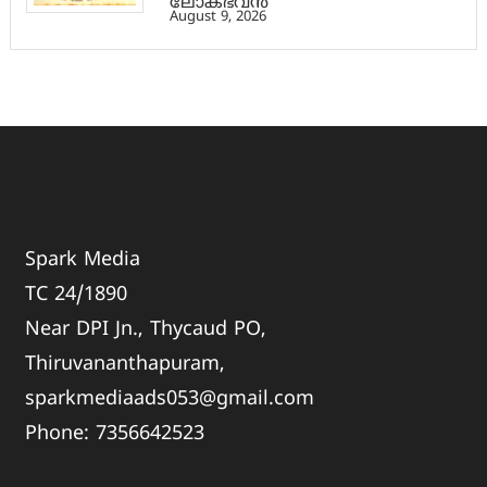
ലോക്ഭവൻ
August 9, 2026
Spark Media
TC 24/1890
Near DPI Jn., Thycaud PO,
Thiruvananthapuram,
sparkmediaads053@gmail.com
Phone:
735664
2523