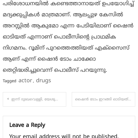
പരിശോധനയിൽ കണ്ടെത്താനായത് ഉപയോഗിച്ച്
മദ്യക്കുപ്പികൾ മാത്രമാണ്. ആലപ്പുഴ കേസിൽ
അറസ്റ്റിൽ ആകുമോ എന്ന പേടിയിലാണ് ഷൈൻ
ഓടിയത് എന്നാണ് പൊലീസിന്റെ പ്രാഥമിക
നിഗമനം. റൂമിന് പുറത്തെത്തിയത് എക്സൈസ്
ആണ് എന്ന് ഷൈൻ ടോം ചാക്കോ
തെറ്റിദ്ധരിച്ചുവെന്ന് പൊലീസ് പറയുന്നു.
actor
drugs
Tagged
,
Post
ഇന്ന് ദുഃഖവെള്ളി, യേശുക്രിസ്തുവിന്റെ സ്മരണയിൽ വിശ്വാസികൾ
ഷൈൻ ടോം ഇറങ്ങി ഓടിയത് എന്തിനെന്നു വിശദീകരിക്കണം, പോലീസിന് മുന്നിൽ ഹാജരാകാൻ നിർദ്ദേശം
navigation
Leave a Reply
Your email address will not be published.