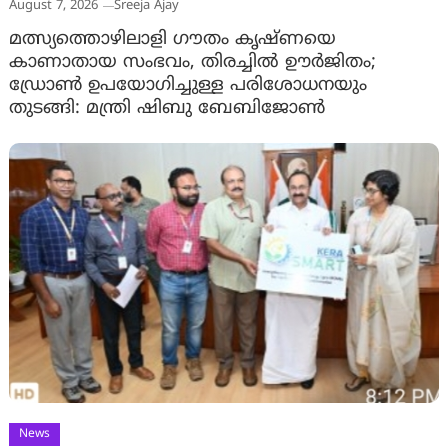
August 7, 2026
Sreeja Ajay
മത്സ്യത്തൊഴിലാളി ഗൗതം കൃഷ്ണയെ
കാണാതായ സംഭവം, തിരച്ചിൽ ഊർജിതം;
ഡ്രോണ്‍ ഉപയോഗിച്ചുള്ള പരിശോധനയും
തുടങ്ങി: മന്ത്രി ഷിബു ബേബിജോണ്‍
News