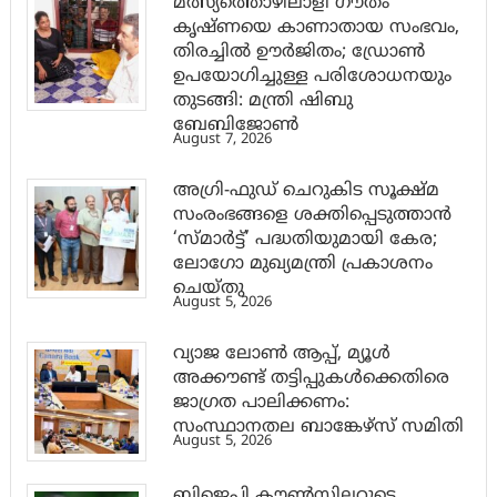
മത്സ്യത്തൊഴിലാളി ഗൗതം
കൃഷ്ണയെ കാണാതായ സംഭവം,
തിരച്ചിൽ ഊർജിതം; ഡ്രോണ്‍
ഉപയോഗിച്ചുള്ള പരിശോധനയും
തുടങ്ങി: മന്ത്രി ഷിബു
ബേബിജോണ്‍
August 7, 2026
അഗ്രി-ഫുഡ് ചെറുകിട സൂക്ഷ്മ
സംരംഭങ്ങളെ ശക്തിപ്പെടുത്താന്‍
‘സ്മാര്‍ട്ട്’ പദ്ധതിയുമായി കേര;
ലോഗോ മുഖ്യമന്ത്രി പ്രകാശനം
ചെയ്തു
August 5, 2026
വ്യാജ ലോൺ ആപ്പ്, മ്യൂൾ
അക്കൗണ്ട് തട്ടിപ്പുകൾക്കെതിരെ
ജാ​ഗ്രത പാലിക്കണം:
സംസ്ഥാനതല ബാങ്കേഴ്സ് സമിതി
August 5, 2026
ബിജെപി കൗൺസിലറുടെ