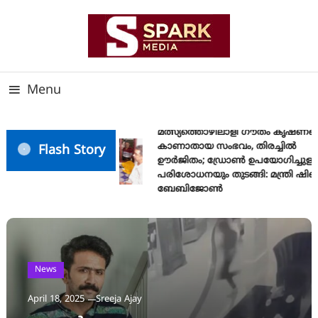
Skip
To
Content
സത്യത്തിന്റെ ജ്വാല വാർത്തയുടെ ലക്ഷ്യം
SPARK MEDIA
Menu
മത്സ്യത്തൊഴിലാളി ഗൗതം കൃഷ്ണയ
കാണാതായ സംഭവം, തിരച്ചിൽ
Flash Story
ഊർജിതം; ഡ്രോണ്‍ ഉപയോഗിച്ചുള്ള
പരിശോധനയും തുടങ്ങി: മന്ത്രി ഷിബു
ബേബിജോണ്‍
News
April 18, 2025
Sreeja Ajay