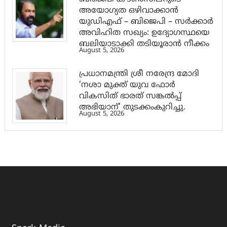
അയോഗ്യത ഒഴിവാക്കാൻ
യുഡിഎഫ് – ബിജെപി – സർക്കാർ
അവിഹിത സഖ്യം: ഉദ്യോഗസ്ഥയെ
ബലിയാടാക്കി തടിയൂരാൻ നീക്കം
August 5, 2026
പ്രധാനമന്ത്രി ശ്രീ നരേന്ദ്ര മോദി
‘നശാ മുക്ത് യുവ ഫോർ
വികസിത് ഭാരത് സങ്കൽപ്പ്
അഭിയാന്’ തുടക്കംകുറിച്ചു.
August 5, 2026