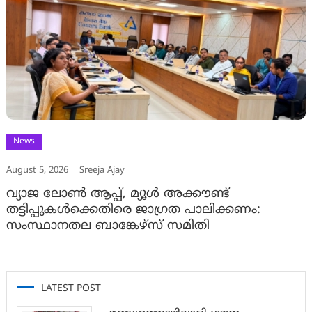
News
August 5, 2026
Sreeja Ajay
വ്യാജ ലോൺ ആപ്പ്, മ്യൂൾ അക്കൗണ്ട്
തട്ടിപ്പുകൾക്കെതിരെ ജാ​ഗ്രത പാലിക്കണം:
സംസ്ഥാനതല ബാങ്കേഴ്സ് സമിതി
LATEST POST