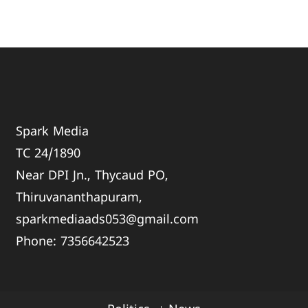
Spark Media
TC 24/1890
Near DPI Jn., Thycaud PO,
Thiruvananthapuram,
sparkmediaads053@gmail.com
Phone:
735664
2523