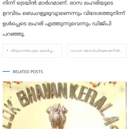
നിന്ന് ട്രെയിൻ മാർഗമാണ്. രാസ ലഹരിയുടെ
ഉറവിടം ബെംഗളൂരുവുാണെന്നും വിദേശത്തുനിന്ന്
ഉൾപ്പെടെ ലഹരി എത്തുന്നുവെന്നും ഡിജിപി
പറഞ്ഞു.
Post
തിരുവനന്തപുരം കോർപ്പറേഷനിലെ നിർണായക കൗൺസിൽ യോഗം ഇന്ന്
വാഹന മോഡിഫിക്കേഷനിൽ കൂടുതൽ ഇളവുകൾ ഉണ്ടാകില്ലെന്ന് വ്യക്തമാക്കി ഗതാഗതമന്ത്രി സിപി ജോൺ.
navigation
RELATED POSTS