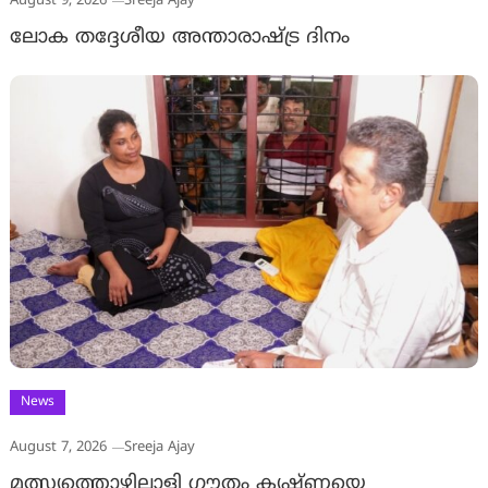
August 9, 2026
Sreeja Ajay
ലോക തദ്ദേശീയ അന്താരാഷ്ട്ര ദിനം
News
August 7, 2026
Sreeja Ajay
മത്സ്യത്തൊഴിലാളി ഗൗതം കൃഷ്ണയെ