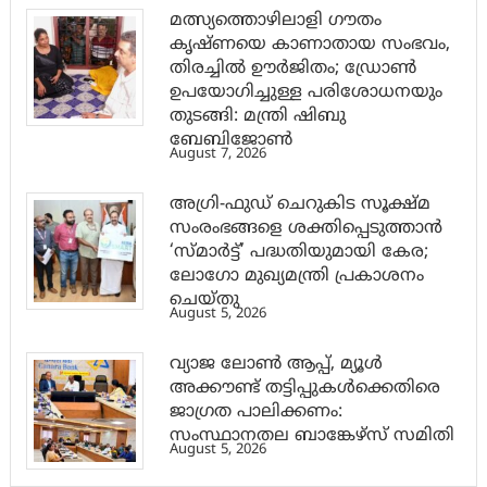
മത്സ്യത്തൊഴിലാളി ഗൗതം
കൃഷ്ണയെ കാണാതായ സംഭവം,
തിരച്ചിൽ ഊർജിതം; ഡ്രോണ്‍
ഉപയോഗിച്ചുള്ള പരിശോധനയും
തുടങ്ങി: മന്ത്രി ഷിബു
ബേബിജോണ്‍
August 7, 2026
അഗ്രി-ഫുഡ് ചെറുകിട സൂക്ഷ്മ
സംരംഭങ്ങളെ ശക്തിപ്പെടുത്താന്‍
‘സ്മാര്‍ട്ട്’ പദ്ധതിയുമായി കേര;
ലോഗോ മുഖ്യമന്ത്രി പ്രകാശനം
ചെയ്തു
August 5, 2026
വ്യാജ ലോൺ ആപ്പ്, മ്യൂൾ
അക്കൗണ്ട് തട്ടിപ്പുകൾക്കെതിരെ
ജാ​ഗ്രത പാലിക്കണം:
സംസ്ഥാനതല ബാങ്കേഴ്സ് സമിതി
August 5, 2026