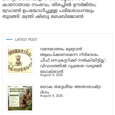
കാണാതായ സംഭവം, തിരച്ചിൽ ഊർജിതം;
ഡ്രോണ്‍ ഉപയോഗിച്ചുള്ള പരിശോധനയും
തുടങ്ങി: മന്ത്രി ഷിബു ബേബിജോണ്‍
LATEST POST
വന്ദേമാതരം മുഴുവൻ
ആലപിക്കണമെന്ന നിർദേശം
ചീഫ് സെക്രട്ടറിക്ക് നൽകിയിട്ടില്ല’;
വിവാദത്തിൽ വ്യക്തത വരുത്തി
ലോക്ഭവൻ
August 9, 2026
ലോക തദ്ദേശീയ അന്താരാഷ്ട്ര
ദിനം
August 9, 2026