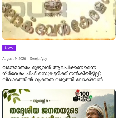
News
August 9, 2026
Sreeja Ajay
വന്ദേമാതരം മുഴുവൻ ആലപിക്കണമെന്ന
നിർദേശം ചീഫ് സെക്രട്ടറിക്ക് നൽകിയിട്ടില്ല’;
വിവാദത്തിൽ വ്യക്തത വരുത്തി ലോക്ഭവൻ