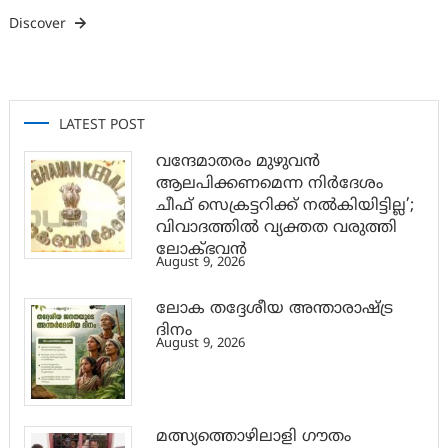
Discover
LATEST POST
വന്ദേമാതരം മുഴുവൻ
ആലപിക്കണമെന്ന നിർദേശം
ചീഫ് സെക്രട്ടറിക്ക് നൽകിയിട്ടില്ല’;
വിവാദത്തിൽ വ്യക്തത വരുത്തി
ലോക്ഭവൻ
August 9, 2026
ലോക തദ്ദേശീയ അന്താരാഷ്ട്ര
ദിനം
August 9, 2026
മത്സ്യത്തൊഴിലാളി ഗൗതം