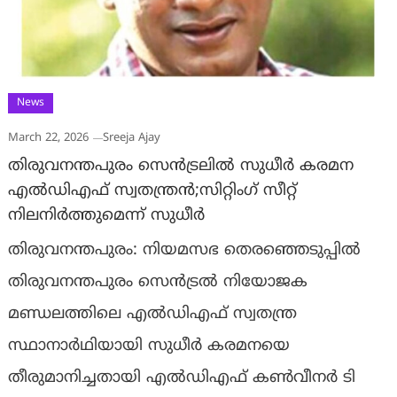
News
March 22, 2026
Sreeja Ajay
തിരുവനന്തപുരം സെൻട്രലിൽ സുധീർ കരമന
എൽഡിഎഫ് സ്വതന്ത്രൻ;സിറ്റിംഗ് സീറ്റ്
നിലനിർത്തുമെന്ന് സുധീർ
തിരുവനന്തപുരം: നിയമസഭ തെരഞ്ഞെടുപ്പിൽ
തിരുവനന്തപുരം സെൻട്രൽ നിയോജക
മണ്ഡലത്തിലെ എൽഡിഎഫ് സ്വതന്ത്ര
സ്ഥാനാർഥിയായി സുധീർ കരമനയെ
തീരുമാനിച്ചതായി എൽഡിഎഫ് കൺവീനർ ടി