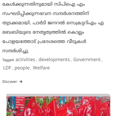
കേൾക്കുന്നതിനുമായി സിപിഐ എം
സംഘടിപ്പിക്കുന്നഭവന സന്ദർശനത്തിന്
തുടക്കമായി. പാർടി ജനറൽ സെക്രട്ടറിഎം എ
ബേബിയുടെ നേതൃത്വത്തിൽ കൊല്ലം
പോളയത്തോട് പ്രദേശത്തെ വീടുകൾ
സന്ദർശിച്ചു.
activities
developments
Government
Tagged
,
,
,
LDF
people
Welfare
,
,
Discover