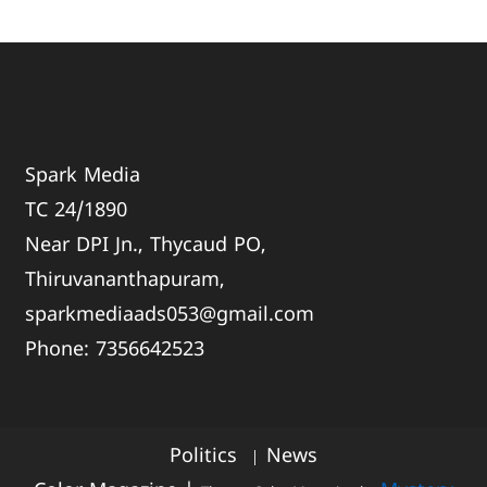
Spark Media
TC 24/1890
Near DPI Jn., Thycaud PO,
Thiruvananthapuram,
sparkmediaads053@gmail.com
Phone:
735664
2523
Politics
News