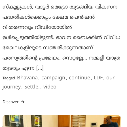
സ്കൂളുകൾ, വാട്ടർ മെട്രോ തുടങ്ങിയ വികസന
പദ്ധതികൾക്കൊപ്പം ക്ഷേമ പെൻഷൻ
വിതരണവും വീഡിയോയിൽ
ഉൾപ്പെടുത്തിയിട്ടുണ്ട്. ഭാവന ബൈക്കിൽ വിവിധ
മേഖലകളിലൂടെ സഞ്ചരിക്കുന്നതാണ്
പരസ്യത്തിന്റെ പ്രമേയം. സെറ്റല്ലേ… നമ്മളീ യാത്ര
തുടരും എന്ന […]
Bhavana
campaign
continue
LDF
our
Tagged
,
,
,
,
journey
Settle.
video
,
,
Discover