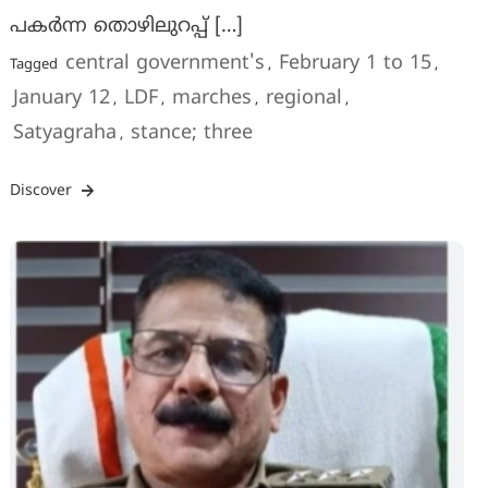
പകർന്ന തൊഴിലുറപ്പ്‌ […]
central government's
February 1 to 15
Tagged
,
,
January 12
LDF
marches
regional
,
,
,
,
Satyagraha
stance; three
,
Discover