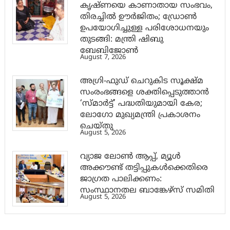
കൃഷ്ണയെ കാണാതായ സംഭവം,
തിരച്ചിൽ ഊർജിതം; ഡ്രോണ്‍
ഉപയോഗിച്ചുള്ള പരിശോധനയും
തുടങ്ങി: മന്ത്രി ഷിബു
ബേബിജോണ്‍
August 7, 2026
അഗ്രി-ഫുഡ് ചെറുകിട സൂക്ഷ്മ
സംരംഭങ്ങളെ ശക്തിപ്പെടുത്താന്‍
‘സ്മാര്‍ട്ട്’ പദ്ധതിയുമായി കേര;
ലോഗോ മുഖ്യമന്ത്രി പ്രകാശനം
ചെയ്തു
August 5, 2026
വ്യാജ ലോൺ ആപ്പ്, മ്യൂൾ
അക്കൗണ്ട് തട്ടിപ്പുകൾക്കെതിരെ
ജാ​ഗ്രത പാലിക്കണം:
സംസ്ഥാനതല ബാങ്കേഴ്സ് സമിതി
August 5, 2026