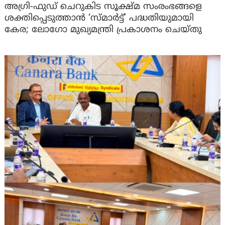
അഗ്രി-ഫുഡ് ചെറുകിട സൂക്ഷ്മ സംരംഭങ്ങളെ
ശക്തിപ്പെടുത്താന്‍ ‘സ്മാര്‍ട്ട്’ പദ്ധതിയുമായി
കേര; ലോഗോ മുഖ്യമന്ത്രി പ്രകാശനം ചെയ്തു