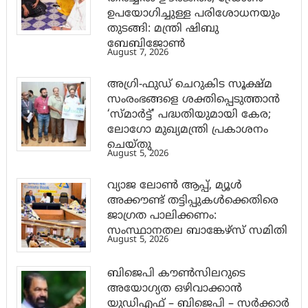
ഉപയോഗിച്ചുള്ള പരിശോധനയും
തുടങ്ങി: മന്ത്രി ഷിബു
ബേബിജോണ്‍
August 7, 2026
അഗ്രി-ഫുഡ് ചെറുകിട സൂക്ഷ്മ
സംരംഭങ്ങളെ ശക്തിപ്പെടുത്താന്‍
‘സ്മാര്‍ട്ട്’ പദ്ധതിയുമായി കേര;
ലോഗോ മുഖ്യമന്ത്രി പ്രകാശനം
ചെയ്തു
August 5, 2026
വ്യാജ ലോൺ ആപ്പ്, മ്യൂൾ
അക്കൗണ്ട് തട്ടിപ്പുകൾക്കെതിരെ
ജാ​ഗ്രത പാലിക്കണം:
സംസ്ഥാനതല ബാങ്കേഴ്സ് സമിതി
August 5, 2026
ബിജെപി കൗൺസിലറുടെ
അയോഗ്യത ഒഴിവാക്കാൻ
യുഡിഎഫ് – ബിജെപി – സർക്കാർ