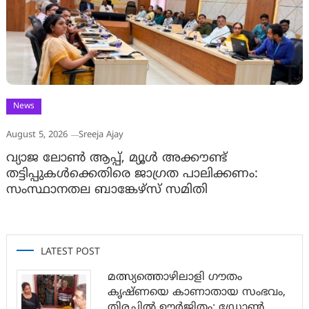
News
August 5, 2026
Sreeja Ajay
വ്യാജ ലോൺ ആപ്പ്, മ്യൂൾ അക്കൗണ്ട്
തട്ടിപ്പുകൾക്കെതിരെ ജാ​ഗ്രത പാലിക്കണം:
സംസ്ഥാനതല ബാങ്കേഴ്സ് സമിതി
LATEST POST
മത്സ്യത്തൊഴിലാളി ഗൗതം
കൃഷ്ണയെ കാണാതായ സംഭവം,
തിരച്ചിൽ ഊർജിതം; ഡ്രോണ്‍