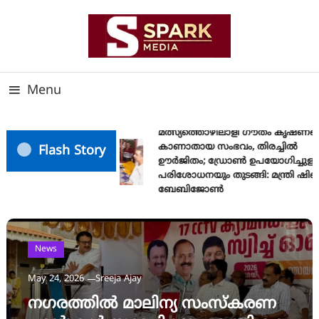
Skip
To
Content
സത്യത്തിന്റെ ജ്വാല വാർത്തയുടെ ലക്ഷ്യം
SPARK MEDIA
Menu
മത്സ്യത്തൊഴിലാളി ഗൗതം കൃഷ്ണയ
കാണാതായ സംഭവം, തിരച്ചിൽ
Flash Story
ഊർജിതം; ഡ്രോണ്‍ ഉപയോഗിച്ചുള്ള
പരിശോധനയും തുടങ്ങി: മന്ത്രി ഷിബ
ബേബിജോണ്‍
News
May 24, 2026
Sreeja Ajay
നഗരത്തിൽ മാലിന്യ സംസ്‌കരണ