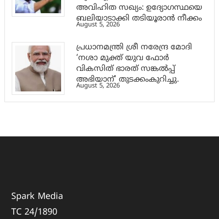
അവിഹിത സഖ്യം: ഉദ്യോഗസ്ഥയെ
ബലിയാടാക്കി തടിയൂരാൻ നീക്കം
August 5, 2026
പ്രധാനമന്ത്രി ശ്രീ നരേന്ദ്ര മോദി
‘നശാ മുക്ത് യുവ ഫോർ
വികസിത് ഭാരത് സങ്കൽപ്പ്
അഭിയാന്’ തുടക്കംകുറിച്ചു.
August 5, 2026
Spark Media
TC 24/1890