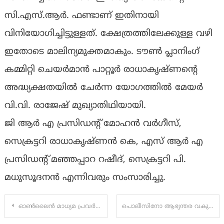
സി.എസ്.ആര്‍. ഫണ്ടാണ് ഇതിനായി
വിനിയോഗിച്ചിട്ടുള്ളത്. ക്ഷേത്രത്തിലേക്കുള്ള വഴി
ഇതോടെ മാലിന്യമുക്തമാകും. ടൗണ്‍ പ്ലാനിംഗ്
കമ്മിറ്റി ചെയര്‍മാന്‍ പാറ്റൂര്‍ രാധാകൃഷ്ണന്റെ
അദ്ധ്യക്ഷതയില്‍ ചേർന്ന യോഗത്തില്‍ മേയര്‍
വി.വി. രാജേഷ് മുഖ്യാതിഥിയായി.
ജി ആർ എ പ്രസിഡൻ്റ് മോഹൻ വർഗീസ്,
സെക്രട്ടറി രാധാകൃഷ്ണൻ കെ, എസ് ആർ എ
പ്രസിഡൻ്റ് മഞ്ഞപ്പാറ റഷീദ്, സെക്രട്ടറി പി.
മധുസൂദനൻ എന്നിവരും സംസാരിച്ചു.
Post
ഓൺലൈൻ മാധ്യമ പ്രവർത്തകരെ ക്ഷേമപദ്ധതികളിൽ ഉൾപ്പെടുത്തണം.; ജെ.എം.എ (JMA) മുഖ്യമന്ത്രിക്ക് നിവേദനം നൽകി
പൊലീസിനോ ആഭ്യന്തര വകുപ്പിനോ ഇഡി റെയ്ഡ് സംബന്ധിച്ച് ഒരു വിവരവും ഉണ്ടായിരുന്നില്ല’; രമേശ് ചെന്നിത്തല
navigation