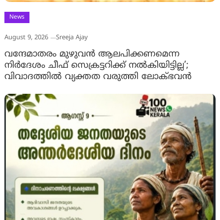
News
August 9, 2026
Sreeja Ajay
വന്ദേമാതരം മുഴുവൻ ആലപിക്കണമെന്ന
നിർദേശം ചീഫ് സെക്രട്ടറിക്ക് നൽകിയിട്ടില്ല’;
വിവാദത്തിൽ വ്യക്തത വരുത്തി ലോക്ഭവൻ