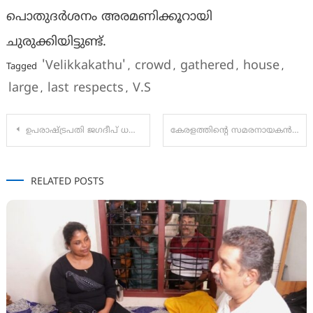
പൊതുദര്‍ശനം അരമണിക്കൂറായി
ചുരുക്കിയിട്ടുണ്ട്.
'Velikkakathu'
crowd
gathered
house
Tagged
,
,
,
,
large
last respects
V.S
,
,
Post
ഉപരാഷ്ട്രപതി ജഗദീപ് ധൻകറിൻ്റെ രാജി രാഷ്ട്രപതി അംഗീകരിച്ചു; നല്ല ആരോഗ്യം നേർന്ന് പ്രധാനമന്ത്രിയുടെ പോസ്റ്റ്
കേരളത്തിന്റെ സമരനായകൻ ഒരിക്കൽ കൂടി ആലപ്പുഴയുടെ വിപ്ലവഭൂമിയിൽ
navigation
RELATED POSTS