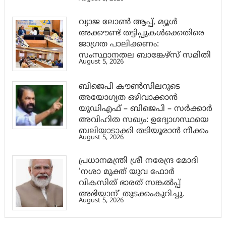
വ്യാജ ലോൺ ആപ്പ്, മ്യൂൾ
അക്കൗണ്ട് തട്ടിപ്പുകൾക്കെതിരെ
ജാ​ഗ്രത പാലിക്കണം:
സംസ്ഥാനതല ബാങ്കേഴ്സ് സമിതി
August 5, 2026
ബിജെപി കൗൺസിലറുടെ
അയോഗ്യത ഒഴിവാക്കാൻ
യുഡിഎഫ് – ബിജെപി – സർക്കാർ
അവിഹിത സഖ്യം: ഉദ്യോഗസ്ഥയെ
ബലിയാടാക്കി തടിയൂരാൻ നീക്കം
August 5, 2026
പ്രധാനമന്ത്രി ശ്രീ നരേന്ദ്ര മോദി
‘നശാ മുക്ത് യുവ ഫോർ
വികസിത് ഭാരത് സങ്കൽപ്പ്
അഭിയാന്’ തുടക്കംകുറിച്ചു.
August 5, 2026