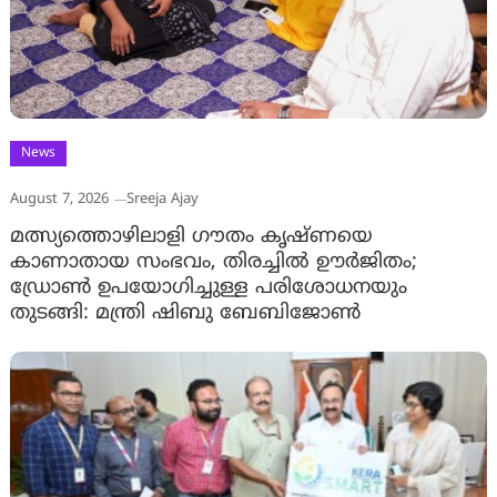
News
August 7, 2026
Sreeja Ajay
മത്സ്യത്തൊഴിലാളി ഗൗതം കൃഷ്ണയെ
കാണാതായ സംഭവം, തിരച്ചിൽ ഊർജിതം;
ഡ്രോണ്‍ ഉപയോഗിച്ചുള്ള പരിശോധനയും
തുടങ്ങി: മന്ത്രി ഷിബു ബേബിജോണ്‍