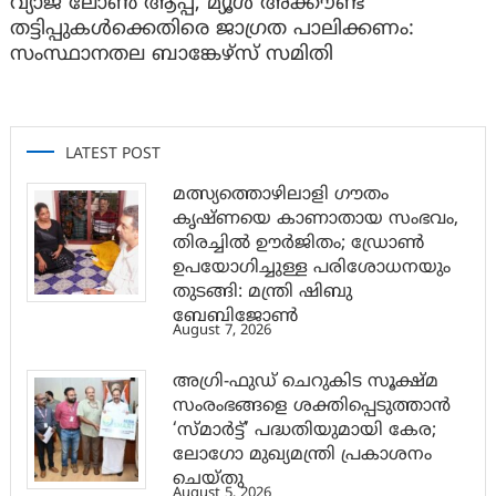
വ്യാജ ലോൺ ആപ്പ്, മ്യൂൾ അക്കൗണ്ട്
തട്ടിപ്പുകൾക്കെതിരെ ജാ​ഗ്രത പാലിക്കണം:
സംസ്ഥാനതല ബാങ്കേഴ്സ് സമിതി
LATEST POST
മത്സ്യത്തൊഴിലാളി ഗൗതം
കൃഷ്ണയെ കാണാതായ സംഭവം,
തിരച്ചിൽ ഊർജിതം; ഡ്രോണ്‍
ഉപയോഗിച്ചുള്ള പരിശോധനയും
തുടങ്ങി: മന്ത്രി ഷിബു
ബേബിജോണ്‍
August 7, 2026
അഗ്രി-ഫുഡ് ചെറുകിട സൂക്ഷ്മ
സംരംഭങ്ങളെ ശക്തിപ്പെടുത്താന്‍
‘സ്മാര്‍ട്ട്’ പദ്ധതിയുമായി കേര;
ലോഗോ മുഖ്യമന്ത്രി പ്രകാശനം
ചെയ്തു
August 5, 2026