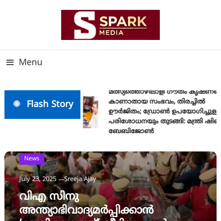
Skip
To
Content
സത്യത്തിന്റെ ജ്വാല വാർത്തയുടെ ലക്ഷ്യം
SPARK MEDIA
Menu
മത്സ്യത്തൊഴിലാളി ഗൗതം കൃഷ്ണയെ
കാണാതായ സംഭവം, തിരച്ചിൽ
Flash Story
ഊർജിതം; ഡ്രോണ്‍ ഉപയോഗിച്ചുള്ള
പരിശോധനയും തുടങ്ങി: മന്ത്രി ഷിബു
ബേബിജോണ്‍
News
July 23, 2025
Sreeja Ajay
വിഎ സിനു
അന്ത്യാഭിവാദ്യമര്‍പ്പിക്കാന്‍