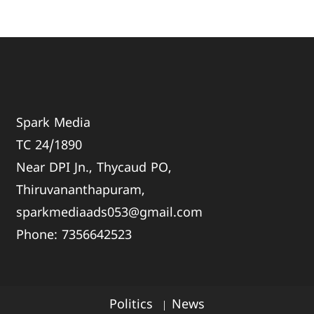
Spark Media
TC 24/1890
Near DPI Jn., Thycaud PO,
Thiruvananthapuram,
sparkmediaads053@gmail.com
Phone:
735664
2523
Politics
News