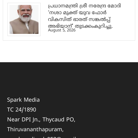
പ്രധാനമന്ത്രി ശ്രീ നരേന്ദ്ര മോദി
‘നശാ മുക്ത് യുവ ഫോർ
വികസിത് ഭാരത് സങ്കൽപ്പ്
അഭിയാന്’ തുടക്കംകുറിച്ചു.
August 5, 2026
Spark Media
TC 24/1890
Near DPI Jn., Thycaud PO,
Thiruvananthapuram,