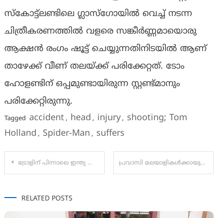
സ്കോട്ട്ലണ്ടിലെ ഗ്ലാസ്ഗോയിൽ വെച്ച് നടന്ന
ചിത്രീകരണത്തിൽ വളരെ സങ്കീർണ്ണമായൊരു
ആക്ഷൻ രംഗം ഷൂട്ട് ചെയ്യുന്നതിനിടയിൽ ആണ്
താഴേക്ക് വീണ് തലയ്ക്ക് പരിക്കേറ്റത്. ടോം
ഹോളണ്ടിന് ഒപ്പമുണ്ടായിരുന്ന സ്റ്റണ്ട്മാനും
പരിക്കേറ്റിരുന്നു.
accident
head
injury
shooting; Tom
Tagged
,
,
,
Holland
Spider-Man
suffers
,
,
Post
ട്രോളിന് പിന്നാലെ ഇന്ത്യ പാക് സൂപ്പർഫോർ പോരാട്ടം
പ്രവാസി മലയാളികൾക്കായുള്ള ‘നോർക്ക കെയർ’ സമഗ്ര ആരോഗ്യ-അപകട ഇൻഷുറൻസ് പദ്ധതി മുഖ്യമന്ത്രി ഉദ്‌ഘാടനം ചെയ്തു
navigation
RELATED POSTS