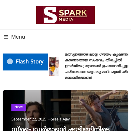
Skip
To
Content
സത്യത്തിന്റെ ജ്വാല വാർത്തയുടെ ലക്ഷ്യം
SPARK MEDIA
Menu
മത്സ്യത്തൊഴിലാളി ഗൗതം കൃഷ്ണയ
കാണാതായ സംഭവം, തിരച്ചിൽ
Flash Story
ഊർജിതം; ഡ്രോണ്‍ ഉപയോഗിച്ചുള്ള
പരിശോധനയും തുടങ്ങി: മന്ത്രി ഷിബ
ബേബിജോണ്‍
News
September 22, 2025
Sreeja Ajay
സ്പൈഡർമാന്റെ ഷൂട്ടിങ്ങിനിടെ