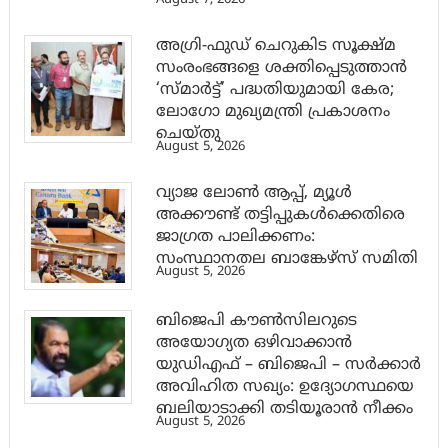
അഗ്രി-ഫുഡ് ചെറുകിട സൂക്ഷ്മ
സംരംഭങ്ങളെ ശക്തിപ്പെടുത്താന്‍
‘സ്മാര്‍ട്ട്’ പദ്ധതിയുമായി കേര;
ലോഗോ മുഖ്യമന്ത്രി പ്രകാശനം
ചെയ്തു
August 5, 2026
വ്യാജ ലോൺ ആപ്പ്, മ്യൂൾ
അക്കൗണ്ട് തട്ടിപ്പുകൾക്കെതിരെ
ജാ​ഗ്രത പാലിക്കണം:
സംസ്ഥാനതല ബാങ്കേഴ്സ് സമിതി
August 5, 2026
ബിജെപി കൗൺസിലറുടെ
അയോഗ്യത ഒഴിവാക്കാൻ
യുഡിഎഫ് – ബിജെപി – സർക്കാർ
അവിഹിത സഖ്യം: ഉദ്യോഗസ്ഥയെ
ബലിയാടാക്കി തടിയൂരാൻ നീക്കം
August 5, 2026