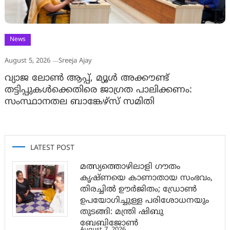
News
August 5, 2026
Sreeja Ajay
വ്യാജ ലോൺ ആപ്പ്, മ്യൂൾ അക്കൗണ്ട്
തട്ടിപ്പുകൾക്കെതിരെ ജാ​ഗ്രത പാലിക്കണം:
സംസ്ഥാനതല ബാങ്കേഴ്സ് സമിതി
LATEST POST
മത്സ്യത്തൊഴിലാളി ഗൗതം
കൃഷ്ണയെ കാണാതായ സംഭവം,
തിരച്ചിൽ ഊർജിതം; ഡ്രോണ്‍
ഉപയോഗിച്ചുള്ള പരിശോധനയും
തുടങ്ങി: മന്ത്രി ഷിബു
ബേബിജോണ്‍
August 7, 2026