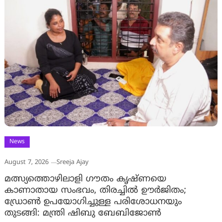
News
August 7, 2026
Sreeja Ajay
മത്സ്യത്തൊഴിലാളി ഗൗതം കൃഷ്ണയെ
കാണാതായ സംഭവം, തിരച്ചിൽ ഊർജിതം;
ഡ്രോണ്‍ ഉപയോഗിച്ചുള്ള പരിശോധനയും
തുടങ്ങി: മന്ത്രി ഷിബു ബേബിജോണ്‍