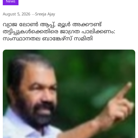
News
August 5, 2026
Sreeja Ajay
വ്യാജ ലോൺ ആപ്പ്, മ്യൂൾ അക്കൗണ്ട്
തട്ടിപ്പുകൾക്കെതിരെ ജാ​ഗ്രത പാലിക്കണം:
സംസ്ഥാനതല ബാങ്കേഴ്സ് സമിതി