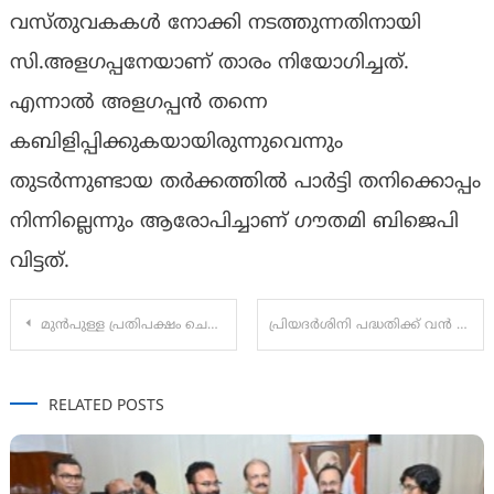
വസ്തുവകകള്‍ നോക്കി നടത്തുന്നതിനായി
സി.അളഗപ്പനേയാണ് താരം നിയോഗിച്ചത്.
എന്നാല്‍ അളഗപ്പന്‍ തന്നെ
കബിളിപ്പിക്കുകയായിരുന്നുവെന്നും
തുടര്‍ന്നുണ്ടായ തര്‍ക്കത്തില്‍ പാര്‍ട്ടി തനിക്കൊപ്പം
നിന്നില്ലെന്നും ആരോപിച്ചാണ് ഗൗതമി ബിജെപി
വിട്ടത്.
Post
മുന്‍പുള്ള പ്രതിപക്ഷം ചെയ്തത് പോലെ നിപയെ രാഷ്ട്രീയ ആയുധമാക്കാന്‍ തങ്ങള്‍ തയ്യാറല്ല: പിണറായി വിജയൻ
പ്രിയദർശിനി പദ്ധതിക്ക് വൻ വിജയം :ബസ് യാത്രയിൽ മുഖ്യമന്ത്രിയും മന്ത്രിമാരും
navigation
RELATED POSTS