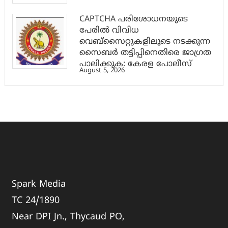
CAPTCHA പരിശോധനയുടെ
പേരില്‍ വിവിധ
വെബ്സൈറ്റുകളിലൂടെ നടക്കുന്ന
സൈബര്‍ തട്ടിപ്പിനെതിരെ ജാഗ്രത
പാലിക്കുക: കേരള പോലീസ്
August 5, 2026
Spark Media
TC 24/1890
Near DPI Jn., Thycaud PO,