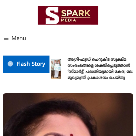
Skip
To
Content
സത്യത്തിന്റെ ജ്വാല വാർത്തയുടെ ലക്ഷ്യം
SPARK MEDIA
Menu
അഗ്രി-ഫുഡ് ചെറുകിട സൂക്ഷ്മ
Flash Story
സംരംഭങ്ങളെ ശക്തിപ്പെടുത്താന്‍
‘സ്മാര്‍ട്ട്’ പദ്ധതിയുമായി കേര; ല
മുഖ്യമന്ത്രി പ്രകാശനം ചെയ്തു