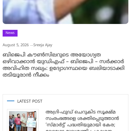
News
August 5, 2026
Sreeja Ajay
ബിജെപി കൗൺസിലറുടെ അയോഗ്യത
ഒഴിവാക്കാൻ യുഡിഎഫ് – ബിജെപി – സർക്കാർ
അവിഹിത സഖ്യം: ഉദ്യോഗസ്ഥയെ ബലിയാടാക്കി
തടിയൂരാൻ നീക്കം
LATEST POST
അഗ്രി-ഫുഡ് ചെറുകിട സൂക്ഷ്മ
സംരംഭങ്ങളെ ശക്തിപ്പെടുത്താന്‍
‘സ്മാര്‍ട്ട്’ പദ്ധതിയുമായി കേര;