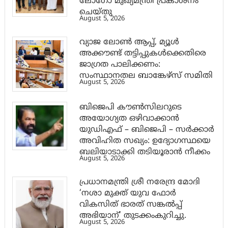
ലോഗോ മുഖ്യമന്ത്രി പ്രകാശനം
ചെയ്തു
August 5, 2026
വ്യാജ ലോൺ ആപ്പ്, മ്യൂൾ
അക്കൗണ്ട് തട്ടിപ്പുകൾക്കെതിരെ
ജാ​ഗ്രത പാലിക്കണം:
സംസ്ഥാനതല ബാങ്കേഴ്സ് സമിതി
August 5, 2026
ബിജെപി കൗൺസിലറുടെ
അയോഗ്യത ഒഴിവാക്കാൻ
യുഡിഎഫ് – ബിജെപി – സർക്കാർ
അവിഹിത സഖ്യം: ഉദ്യോഗസ്ഥയെ
ബലിയാടാക്കി തടിയൂരാൻ നീക്കം
August 5, 2026
പ്രധാനമന്ത്രി ശ്രീ നരേന്ദ്ര മോദി
‘നശാ മുക്ത് യുവ ഫോർ
വികസിത് ഭാരത് സങ്കൽപ്പ്
അഭിയാന്’ തുടക്കംകുറിച്ചു.
August 5, 2026