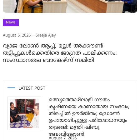
News
August 5, 2026
Sreeja Ajay
വ്യാജ ലോൺ ആപ്പ്, മ്യൂൾ അക്കൗണ്ട്
തട്ടിപ്പുകൾക്കെതിരെ ജാ​ഗ്രത പാലിക്കണം:
സംസ്ഥാനതല ബാങ്കേഴ്സ് സമിതി
LATEST POST
മത്സ്യത്തൊഴിലാളി ഗൗതം
കൃഷ്ണയെ കാണാതായ സംഭവം,
തിരച്ചിൽ ഊർജിതം; ഡ്രോണ്‍
ഉപയോഗിച്ചുള്ള പരിശോധനയും
തുടങ്ങി: മന്ത്രി ഷിബു
ബേബിജോണ്‍
August 7, 2026