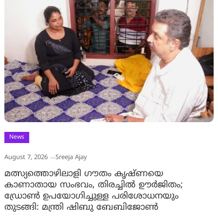
News
August 7, 2026
Sreeja Ajay
മത്സ്യത്തൊഴിലാളി ഗൗതം കൃഷ്ണയെ
കാണാതായ സംഭവം, തിരച്ചിൽ ഊർജിതം;
ഡ്രോണ്‍ ഉപയോഗിച്ചുള്ള പരിശോധനയും
തുടങ്ങി: മന്ത്രി ഷിബു ബേബിജോണ്‍