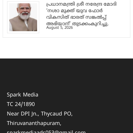
പ്രധാനമന്ത്രി ശ്രീ നരേന്ദ്ര മോദി
‘നശാ മുക്ത് യുവ ഫോർ
വികസിത് ഭാരത് സങ്കൽപ്പ്
അഭിയാന്’ തുടക്കംകുറിച്ചു.
August 5, 2026
Spark Media
TC 24/1890
Near DPI Jn., Thycaud PO,
Thiruvananthapuram,