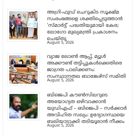
അഗ്രി-ഫുഡ് ചെറുകിട സൂക്ഷ്മ
സംരംഭങ്ങളെ ശക്തിപ്പെടുത്താന്‍
‘സ്മാര്‍ട്ട്’ പദ്ധതിയുമായി കേര;
ലോഗോ മുഖ്യമന്ത്രി പ്രകാശനം
ചെയ്തു
August 5, 2026
വ്യാജ ലോൺ ആപ്പ്, മ്യൂൾ
അക്കൗണ്ട് തട്ടിപ്പുകൾക്കെതിരെ
ജാ​ഗ്രത പാലിക്കണം:
സംസ്ഥാനതല ബാങ്കേഴ്സ് സമിതി
August 5, 2026
ബിജെപി കൗൺസിലറുടെ
അയോഗ്യത ഒഴിവാക്കാൻ
യുഡിഎഫ് – ബിജെപി – സർക്കാർ
അവിഹിത സഖ്യം: ഉദ്യോഗസ്ഥയെ
ബലിയാടാക്കി തടിയൂരാൻ നീക്കം
August 5, 2026