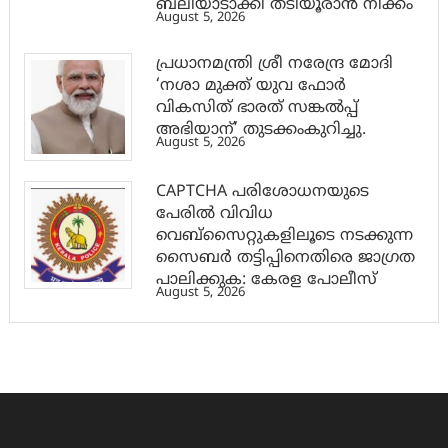
ബലിയാടാക്കി തടിയൂരാൻ നീക്കം
August 5, 2026
പ്രധാനമന്ത്രി ശ്രീ നരേന്ദ്ര മോദി
‘നശാ മുക്ത് യുവ ഫോർ
വികസിത് ഭാരത് സങ്കൽപ്പ്
അഭിയാന്’ തുടക്കംകുറിച്ചു.
August 5, 2026
CAPTCHA പരിശോധനയുടെ
പേരില്‍ വിവിധ
വെബ്സൈറ്റുകളിലൂടെ നടക്കുന്ന
സൈബര്‍ തട്ടിപ്പിനെതിരെ ജാഗ്രത
പാലിക്കുക: കേരള പോലീസ്
August 5, 2026