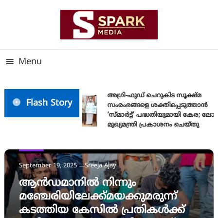
Skip
To
Content
സത്യത്തിന്റെ ജ്വാല വാർത്തയുടെ ലക്ഷ്യം
SPARK MEDIA
Menu
അഗ്രി-ഫുഡ് ചെറുകിട സൂക്ഷ്മ
Flash Story
സംരംഭങ്ങളെ ശക്തിപ്പെടുത്താന്‍
‘സ്മാര്‍ട്ട്’ പദ്ധതിയുമായി കേര; ലോ
മുഖ്യമന്ത്രി പ്രകാശനം ചെയ്തു
News
September 19, 2025
Sreeja Ajay
ആൻഡമാനിൽ നിന്നും
മഞ്ചേരിയിലേക്ക്മയക്കുമരുന്ന്
കടത്തിയ കേസിൽ പ്രതികൾക്ക്