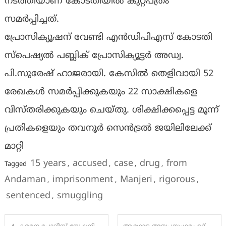
നടത്തിയാണ് കോടതിയിൽ കുറ്റപത്രം
സമർപ്പിച്ചത്.
പ്രോസിക്യൂഷന് വേണ്ടി എൻഡിപിഎസ് കോടതി
സ്പെഷ്യൽ പബ്ലിക് പ്രോസിക്യൂട്ടർ അഡ്വ.
പി.സുരേഷ് ഹാജരായി. കേസിൽ തെളിവായി 52
രേഖകൾ സമർപ്പിക്കുകയും 22 സാക്ഷികളെ
വിസ്തരിക്കുകയും ചെയ്തു. ശിക്ഷിക്കപ്പെട്ട മൂന്ന്
പ്രതികളെയും തവനൂർ സെൻട്രൽ ജയിലിലേക്ക്
മാറ്റി
15 years
accused
case
drug
from
Tagged
,
,
,
,
Andaman
imprisonment
Manjeri
rigorous
,
,
,
,
sentenced
smuggling
,
Post