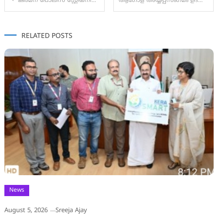
കരമന പോലീസ് സ്റ്റേഷനിലെ സിവിൽ പോലീസ് ഓഫീസർ സുമേഷിന് എതിരെ വധശ്രമത്തിന് കേസ് എടുത്തു.
ആഗോള അയ്യപ്പസംഗമം ഉദ്ഘാടനം ചെയ്ത് മുഖ്യമന്ത്രി
navigation
RELATED POSTS
News
August 5, 2026
Sreeja Ajay