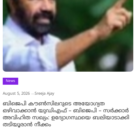
News
August 5, 2026
Sreeja Ajay
ബിജെപി കൗൺസിലറുടെ അയോഗ്യത
ഒഴിവാക്കാൻ യുഡിഎഫ് – ബിജെപി – സർക്കാർ
അവിഹിത സഖ്യം: ഉദ്യോഗസ്ഥയെ ബലിയാടാക്കി
തടിയൂരാൻ നീക്കം