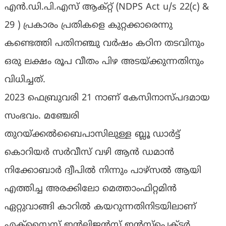
എൻ.ഡി.പി.എസ് ആക്റ്റ് (NDPS Act u/s 22(c) &
29 ) പ്രകാരം പ്രതികളെ കുറ്റക്കാരെന്നു
കണ്ടെത്തി പതിനഞ്ചു വർഷം കഠിന തടവിനും
ഒരു ലക്ഷം രൂപ വീതം പിഴ അടയ്ക്കുന്നതിനും
വിധിച്ചത്.
2023 ഫെബ്രുവരി 21 നാണ് കേസിനാസ്പദമായ
സംഭവം. മഞ്ചേരി
തുറയ്ക്കൽബൈപാസിലുള്ള ബ്ലൂ ഡാർട്ട്
കൊറിയർ സർവീസ് വഴി ആൻ ഡമാൻ
നിക്കോബാർ ദ്വീപിൽ നിന്നും പാഴ്സൽ ആയി
എത്തിച്ച അരക്കിലോ മെത്താംഫിറ്റമിൻ
ഏറ്റുവാങ്ങി കാറിൽ കയറുന്നതിനിടയിലാണ്
എക്സൈസ് ഇന്റലിജൻസ് ഇൻസ്പെക്ടർ