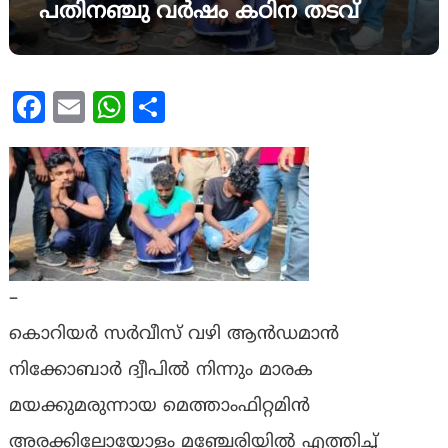
പതിനഞ്ചു വർഷം കഠിന തടവ്
Facebook
Email
WhatsApp
Share
–
കൊറിയർ സർവീസ് വഴി ആൻഡമാൻ
നിക്കോബാർ ദ്വീപിൽ നിന്നും മാരക
മയക്കുമരുന്നായ മെത്താംഫിറ്റമിൻ
അരക്കിലോയോളം മഞ്ചേരിയിൽ എത്തിച്ച്