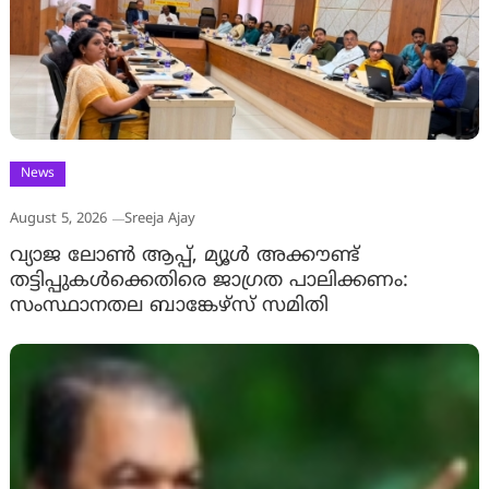
News
August 5, 2026
Sreeja Ajay
വ്യാജ ലോൺ ആപ്പ്, മ്യൂൾ അക്കൗണ്ട്
തട്ടിപ്പുകൾക്കെതിരെ ജാ​ഗ്രത പാലിക്കണം:
സംസ്ഥാനതല ബാങ്കേഴ്സ് സമിതി