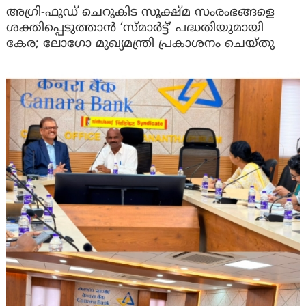
അഗ്രി-ഫുഡ് ചെറുകിട സൂക്ഷ്മ സംരംഭങ്ങളെ
ശക്തിപ്പെടുത്താന്‍ ‘സ്മാര്‍ട്ട്’ പദ്ധതിയുമായി
കേര; ലോഗോ മുഖ്യമന്ത്രി പ്രകാശനം ചെയ്തു