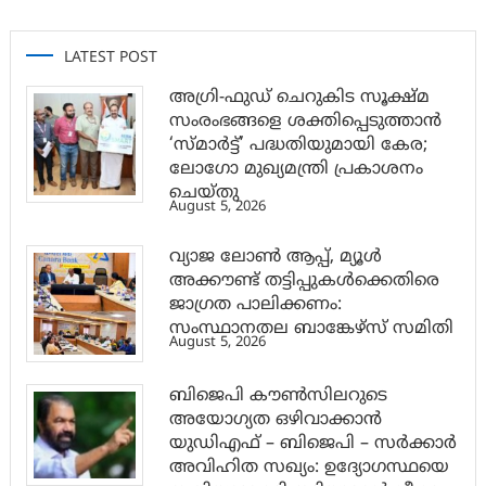
LATEST POST
അഗ്രി-ഫുഡ് ചെറുകിട സൂക്ഷ്മ
സംരംഭങ്ങളെ ശക്തിപ്പെടുത്താന്‍
‘സ്മാര്‍ട്ട്’ പദ്ധതിയുമായി കേര;
ലോഗോ മുഖ്യമന്ത്രി പ്രകാശനം
ചെയ്തു
August 5, 2026
വ്യാജ ലോൺ ആപ്പ്, മ്യൂൾ
അക്കൗണ്ട് തട്ടിപ്പുകൾക്കെതിരെ
ജാ​ഗ്രത പാലിക്കണം:
സംസ്ഥാനതല ബാങ്കേഴ്സ് സമിതി
August 5, 2026
ബിജെപി കൗൺസിലറുടെ
അയോഗ്യത ഒഴിവാക്കാൻ
യുഡിഎഫ് – ബിജെപി – സർക്കാർ
അവിഹിത സഖ്യം: ഉദ്യോഗസ്ഥയെ