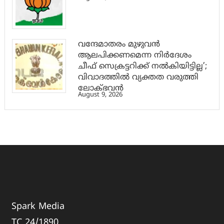
വന്ദേമാതരം മുഴുവൻ
ആലപിക്കണമെന്ന നിർദേശം
ചീഫ് സെക്രട്ടറിക്ക് നൽകിയിട്ടില്ല’;
വിവാദത്തിൽ വ്യക്തത വരുത്തി
ലോക്ഭവൻ
August 9, 2026
Spark Media
TC 24/1890