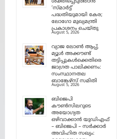
ശക്തിപ്പെടുത്താന്‍
‘സ്മാര്‍ട്ട്’
പദ്ധതിയുമായി കേര;
ലോഗോ മുഖ്യമന്ത്രി
പ്രകാശനം ചെയ്തു
August 5, 2026
വ്യാജ ലോൺ ആപ്പ്,
മ്യൂൾ അക്കൗണ്ട്
തട്ടിപ്പുകൾക്കെതിരെ
ജാ​ഗ്രത പാലിക്കണം:
സംസ്ഥാനതല
ബാങ്കേഴ്സ് സമിതി
August 5, 2026
ബിജെപി
കൗൺസിലറുടെ
അയോഗ്യത
ഒഴിവാക്കാൻ യുഡിഎഫ്
– ബിജെപി – സർക്കാർ
അവിഹിത സഖ്യം: