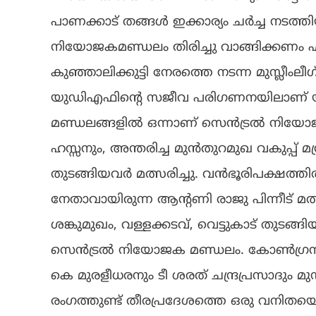
പാണക്കാട് തങ്ങൾ ഇക്കാര്യം ചർച്ച നടത്
നിയോജകമണ്ഡലം തിരിച്ചു വാങ്ങിക്കണം എന്
കുഞ്ഞാലിക്കുട്ടി നേരത്തെ നടന്ന മുസ്ലീംലീ
യുഡിഎഫിന്റെ സജീവ പരിഗണനയിലാണ് യുഡ
മണ്ഡലങ്ങളിൽ ഒന്നാണ് സെൻട്രൽ നിയോ
ഹസ്സനും, അന്തരിച്ച മുൻതുറമുഖ വകുപ്പ്
തുടങ്ങിയവർ മത്സരിച്ചു. വൻഭൂരിപക്ഷത്ത
നേതാവായിരുന്ന ആന്റണി രാജു പിന്നീട് മത്സ
ശങ്കുമുഖം, വള്ളക്കടവ്, വെട്ടുകാട് തുടങ
സെൻട്രൽ നിയോജക മണ്ഡലം. കോൺഗ്രസി
കെ മുരളീധരനും ടീ ശരത് ചന്ദ്രപ്രസാദും മ
രംഗത്തുണ്ട് തീരപ്രദേശത്തെ ഒരു വനിത