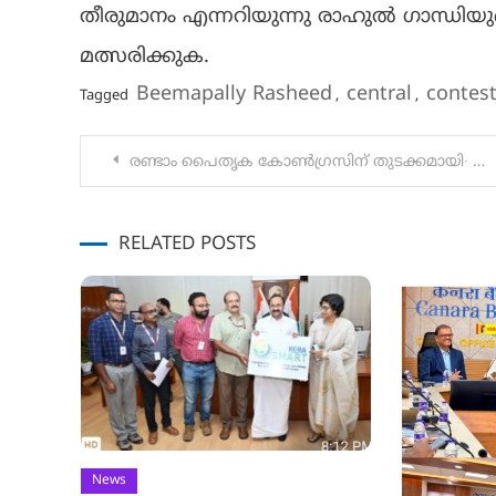
തീരുമാനം എന്നറിയുന്നു രാഹുൽ ഗാന്ധി
മത്സരിക്കുക.
Beemapally Rasheed
central
contes
Tagged
,
,
Post
രണ്ടാം പൈതൃക കോൺഗ്രസിന് തുടക്കമായി∙ സിനിമാ ഡോക്യുമെന്ററി ഫെസ്റ്റിവൽ നടന്നു
navigation
RELATED POSTS
News