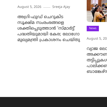
August 5, 2026
Sreeja Ajay
അഗ്രി-ഫുഡ് ചെറുകിട
സൂക്ഷ്മ സംരംഭങ്ങളെ
ശക്തിപ്പെടുത്താന്‍ ‘സ്മാര്‍ട്ട്’
News
പദ്ധതിയുമായി കേര; ലോഗോ
August 5, 2
മുഖ്യമന്ത്രി പ്രകാശനം ചെയ്തു
വ്യാജ ലോ
അക്കൗണ്ട
തട്ടിപ്പു
പാലിക്ക
ബാങ്കേഴ്