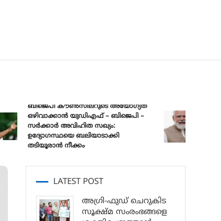
ബിജെപി കൗൺസിലറുടെ അയോഗ്യത
ഒഴിവാക്കാൻ യുഡിഎഫ് – ബിജെപി –
പ്രധാനമന്ത
സർക്കാർ അവിഹിത സഖ്യം:
മുക്ത് യ
ഉദ്യോഗസ്ഥയെ ബലിയാടാക്കി
സങ്കൽപ്പ്
തടിയൂരാൻ നീക്കം
LATEST POST
അഗ്രി-ഫുഡ് ചെറുകിട
സൂക്ഷ്മ സംരംഭങ്ങളെ