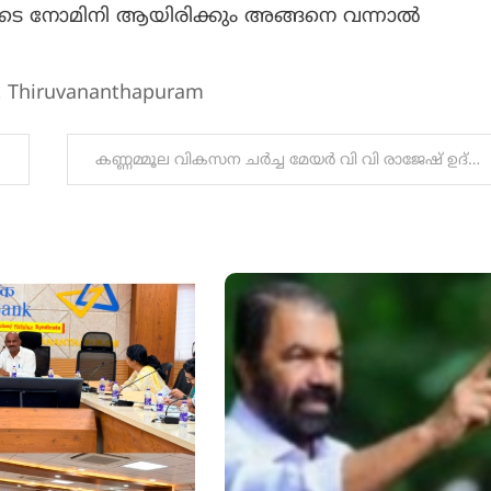
യുടെ നോമിനി ആയിരിക്കും അങ്ങനെ വന്നാൽ
t Thiruvananthapuram
കണ്ണമ്മൂല വികസന ചർച്ച മേയർ വി വി രാജേഷ് ഉദ്ഘാടനം ചെയ്തു