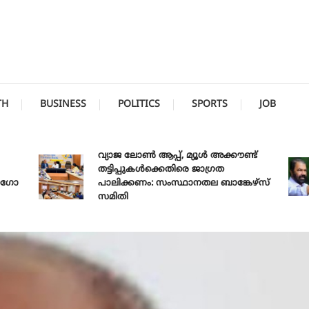
TH
BUSINESS
POLITICS
SPORTS
JOB
വ്യാജ ലോൺ ആപ്പ്, മ്യൂൾ അക്കൗണ്ട്
തട്ടിപ്പുകൾക്കെതിരെ ജാ​ഗ്രത
പാലിക്കണം: സംസ്ഥാനതല ബാങ്കേഴ്സ്
സമിതി