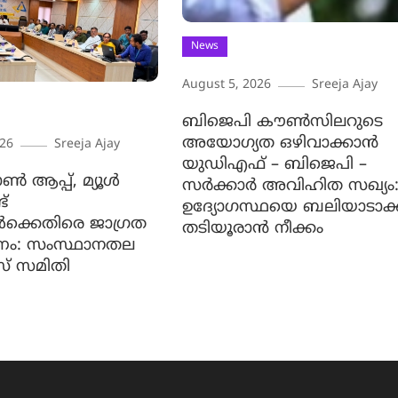
News
August 5, 2026
Sreeja Ajay
ബിജെപി കൗൺസിലറുടെ
അയോഗ്യത ഒഴിവാക്കാൻ
026
Sreeja Ajay
യുഡിഎഫ് – ബിജെപി –
ൺ ആപ്പ്, മ്യൂൾ
സർക്കാർ അവിഹിത സഖ്യം
്
ഉദ്യോഗസ്ഥയെ ബലിയാടാക്
കൾക്കെതിരെ ജാ​ഗ്രത
തടിയൂരാൻ നീക്കം
ണം: സംസ്ഥാനതല
സ് സമിതി