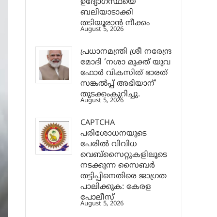
ഉദ്യോഗസ്ഥയെ
ബലിയാടാക്കി
തടിയൂരാൻ നീക്കം
August 5, 2026
പ്രധാനമന്ത്രി ശ്രീ നരേന്ദ്ര
മോദി ‘നശാ മുക്ത് യുവ
ഫോർ വികസിത് ഭാരത്
സങ്കൽപ്പ് അഭിയാന്’
തുടക്കംകുറിച്ചു.
August 5, 2026
CAPTCHA
പരിശോധനയുടെ
പേരില്‍ വിവിധ
വെബ്സൈറ്റുകളിലൂടെ
നടക്കുന്ന സൈബര്‍
തട്ടിപ്പിനെതിരെ ജാഗ്രത
പാലിക്കുക: കേരള
പോലീസ്
August 5, 2026