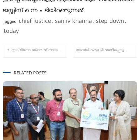
ജസ്റ്റിസ്‌ ഖന്ന പടിയിറങ്ങുന്നത്.
chief justice
sanjiv khanna
step down
Tagged
,
,
,
today
Post
ടൊവിനോ തോമസ് നായകനായ ‘നരി വേട്ട’ എന്ന ചിത്രം മെയ് 23ന് തിയേറ്ററുകളിലെത്തും
യുവതികളെ ഭീഷണിപ്പെടുത്തി ബലാത്സംഗം ചെയ്ത് നഗ്നചിത്രങ്ങൾ പ്രചരിപ്പിച്ച കേസ് ; 9 പ്രതികളും കുറ്റക്കാരെന്ന് കോടതി
navigation
RELATED POSTS