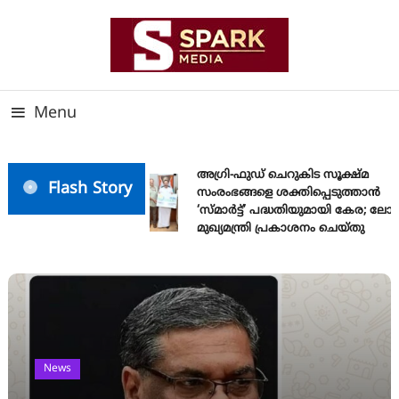
Skip
To
Content
സത്യത്തിന്റെ ജ്വാല വാർത്തയുടെ ലക്ഷ്യം
SPARK MEDIA
Menu
അഗ്രി-ഫുഡ് ചെറുകിട സൂക്ഷ്മ
Flash Story
സംരംഭങ്ങളെ ശക്തിപ്പെടുത്താന്‍
‘സ്മാര്‍ട്ട്’ പദ്ധതിയുമായി കേര; ലോ
മുഖ്യമന്ത്രി പ്രകാശനം ചെയ്തു
News