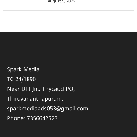
August 5, 2026
Spark Media
TC 24/1890
Near DPI Jn., Thycaud PO,
Thiruvananthapuram,
sparkmediaads053@gmail.com
Phone:
735664
2523