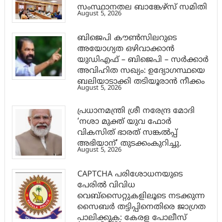
സംസ്ഥാനതല ബാങ്കേഴ്സ് സമിതി
August 5, 2026
ബിജെപി കൗൺസിലറുടെ
അയോഗ്യത ഒഴിവാക്കാൻ
യുഡിഎഫ് – ബിജെപി – സർക്കാർ
അവിഹിത സഖ്യം: ഉദ്യോഗസ്ഥയെ
ബലിയാടാക്കി തടിയൂരാൻ നീക്കം
August 5, 2026
പ്രധാനമന്ത്രി ശ്രീ നരേന്ദ്ര മോദി
‘നശാ മുക്ത് യുവ ഫോർ
വികസിത് ഭാരത് സങ്കൽപ്പ്
അഭിയാന്’ തുടക്കംകുറിച്ചു.
August 5, 2026
CAPTCHA പരിശോധനയുടെ
പേരില്‍ വിവിധ
വെബ്സൈറ്റുകളിലൂടെ നടക്കുന്ന
സൈബര്‍ തട്ടിപ്പിനെതിരെ ജാഗ്രത
പാലിക്കുക: കേരള പോലീസ്