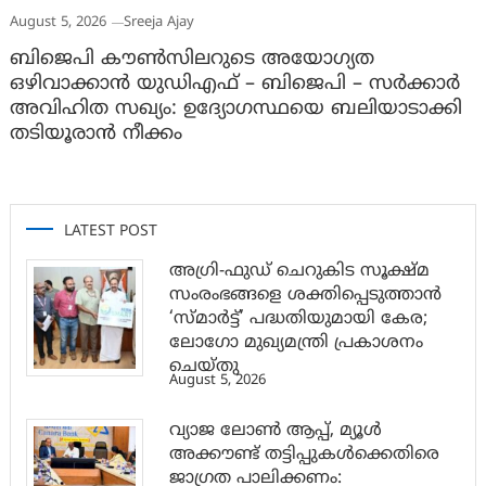
August 5, 2026
Sreeja Ajay
ബിജെപി കൗൺസിലറുടെ അയോഗ്യത
ഒഴിവാക്കാൻ യുഡിഎഫ് – ബിജെപി – സർക്കാർ
അവിഹിത സഖ്യം: ഉദ്യോഗസ്ഥയെ ബലിയാടാക്കി
തടിയൂരാൻ നീക്കം
LATEST POST
അഗ്രി-ഫുഡ് ചെറുകിട സൂക്ഷ്മ
സംരംഭങ്ങളെ ശക്തിപ്പെടുത്താന്‍
‘സ്മാര്‍ട്ട്’ പദ്ധതിയുമായി കേര;
ലോഗോ മുഖ്യമന്ത്രി പ്രകാശനം
ചെയ്തു
August 5, 2026
വ്യാജ ലോൺ ആപ്പ്, മ്യൂൾ
അക്കൗണ്ട് തട്ടിപ്പുകൾക്കെതിരെ
ജാ​ഗ്രത പാലിക്കണം: