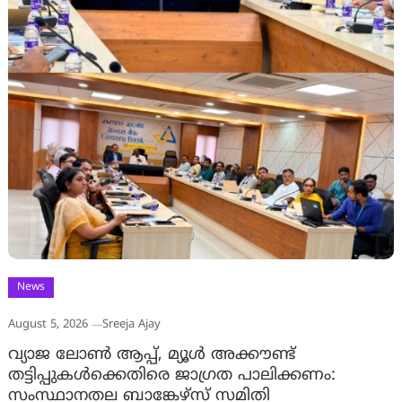
News
August 5, 2026
Sreeja Ajay
വ്യാജ ലോൺ ആപ്പ്, മ്യൂൾ അക്കൗണ്ട്
തട്ടിപ്പുകൾക്കെതിരെ ജാ​ഗ്രത പാലിക്കണം:
സംസ്ഥാനതല ബാങ്കേഴ്സ് സമിതി