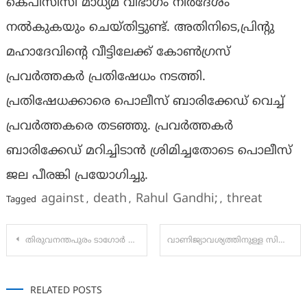
കെപിസിസി മാധ്യമ വിഭാഗം നിര്‍ദേശം
നല്‍കുകയും ചെയ്തിട്ടുണ്ട്. അതിനിടെ,പ്രിൻ്റു
മഹാദേവിന്‍റെ വീട്ടിലേക്ക് കോണ്‍ഗ്രസ്
പ്രവര്‍ത്തകര്‍ പ്രതിഷേധം നടത്തി.
പ്രതിഷേധക്കാരെ പൊലീസ് ബാരിക്കേഡ് വെച്ച്
പ്രവർത്തകരെ തടഞ്ഞു. പ്രവർത്തകർ
ബാരിക്കേഡ് മറിച്ചിടാന്‍ ശ്രിമിച്ചതോടെ പൊലീസ്
ജല പീരങ്കി പ്രയോഗിച്ചു.
against
death
Rahul Gandhi;
threat
Tagged
,
,
,
Post
തിരുവനന്തപുരം ടാഗോർ തിയേറ്റർ അങ്കണത്തിൽ വിവര പൊതുജന സമ്പർക്ക വകുപ്പിന്റെ സംസ്ഥാന ഇൻഫർമേഷൻ ഹബ് മുഖ്യമന്ത്രി പിണറായി വിജയൻ ഉദ്ഘാടനം ചെയ്തു.
വാണിജ്യാവശ്യത്തിനുള്ള സിലിണ്ടർ വിലയിൽ വർധന; 16 രൂപ കൂട്ടി
navigation
RELATED POSTS