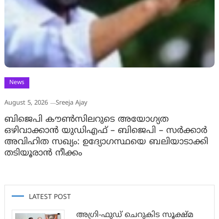
News
August 5, 2026
Sreeja Ajay
ബിജെപി കൗൺസിലറുടെ അയോഗ്യത
ഒഴിവാക്കാൻ യുഡിഎഫ് – ബിജെപി – സർക്കാർ
അവിഹിത സഖ്യം: ഉദ്യോഗസ്ഥയെ ബലിയാടാക്കി
തടിയൂരാൻ നീക്കം
LATEST POST
അഗ്രി-ഫുഡ് ചെറുകിട സൂക്ഷ്മ