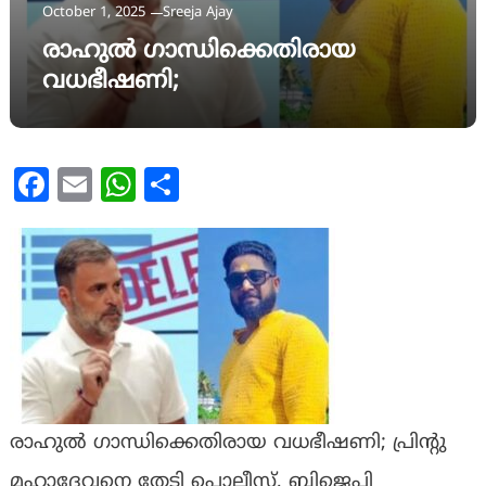
October 1, 2025
Sreeja Ajay
രാഹുല്‍ ഗാന്ധിക്കെതിരായ
വധഭീഷണി;
Facebook
Email
WhatsApp
Share
രാഹുല്‍ ഗാന്ധിക്കെതിരായ വധഭീഷണി; പ്രിന്‍റു
മഹാദേവനെ തേടി പൊലീസ്, ബിജെപി