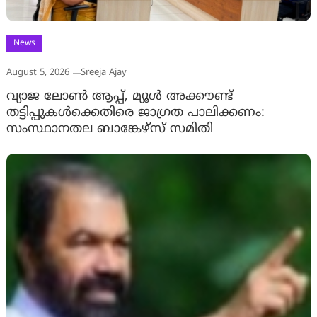
News
August 5, 2026
Sreeja Ajay
വ്യാജ ലോൺ ആപ്പ്, മ്യൂൾ അക്കൗണ്ട്
തട്ടിപ്പുകൾക്കെതിരെ ജാ​ഗ്രത പാലിക്കണം:
സംസ്ഥാനതല ബാങ്കേഴ്സ് സമിതി