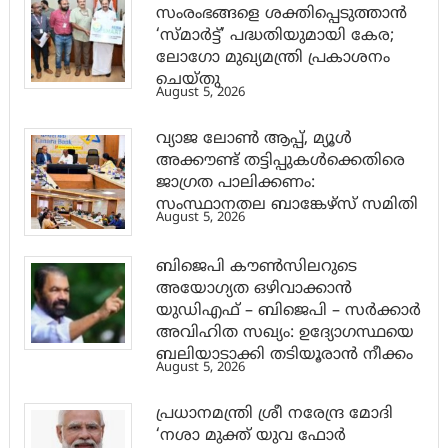
സംരംഭങ്ങളെ ശക്തിപ്പെടുത്താന്‍
‘സ്മാര്‍ട്ട്’ പദ്ധതിയുമായി കേര;
ലോഗോ മുഖ്യമന്ത്രി പ്രകാശനം
ചെയ്തു
August 5, 2026
വ്യാജ ലോൺ ആപ്പ്, മ്യൂൾ
അക്കൗണ്ട് തട്ടിപ്പുകൾക്കെതിരെ
ജാ​ഗ്രത പാലിക്കണം:
സംസ്ഥാനതല ബാങ്കേഴ്സ് സമിതി
August 5, 2026
ബിജെപി കൗൺസിലറുടെ
അയോഗ്യത ഒഴിവാക്കാൻ
യുഡിഎഫ് – ബിജെപി – സർക്കാർ
അവിഹിത സഖ്യം: ഉദ്യോഗസ്ഥയെ
ബലിയാടാക്കി തടിയൂരാൻ നീക്കം
August 5, 2026
പ്രധാനമന്ത്രി ശ്രീ നരേന്ദ്ര മോദി
‘നശാ മുക്ത് യുവ ഫോർ