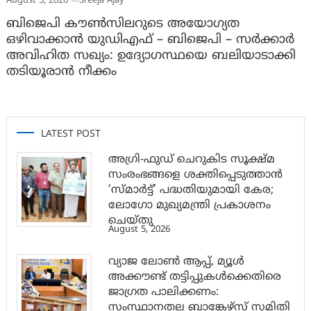
August 5, 2026
Sreeja Ajay
ബിജെപി കൗൺസിലറുടെ അയോഗ്യത
ഒഴിവാക്കാൻ യുഡിഎഫ് – ബിജെപി – സർക്കാർ
അവിഹിത സഖ്യം: ഉദ്യോഗസ്ഥയെ ബലിയാടാക്കി
തടിയൂരാൻ നീക്കം
LATEST POST
അഗ്രി-ഫുഡ് ചെറുകിട സൂക്ഷ്മ
സംരംഭങ്ങളെ ശക്തിപ്പെടുത്താന്‍
‘സ്മാര്‍ട്ട്’ പദ്ധതിയുമായി കേര;
ലോഗോ മുഖ്യമന്ത്രി പ്രകാശനം
ചെയ്തു
August 5, 2026
വ്യാജ ലോൺ ആപ്പ്, മ്യൂൾ
അക്കൗണ്ട് തട്ടിപ്പുകൾക്കെതിരെ
ജാ​ഗ്രത പാലിക്കണം:
സംസ്ഥാനതല ബാങ്കേഴ്സ് സമിതി