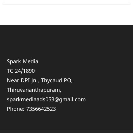
Spark Media
TC 24/1890
Near DPI Jn., Thycaud PO,
Thiruvananthapuram,
sparkmediaads053@gmail.com
Phone:
735664
2523