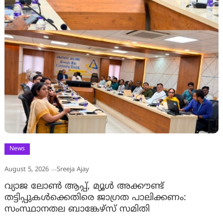
News
August 5, 2026
Sreeja Ajay
വ്യാജ ലോൺ ആപ്പ്, മ്യൂൾ അക്കൗണ്ട്
തട്ടിപ്പുകൾക്കെതിരെ ജാ​ഗ്രത പാലിക്കണം:
സംസ്ഥാനതല ബാങ്കേഴ്സ് സമിതി