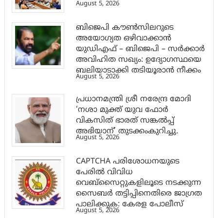
August 5, 2026
ബിജെപി കൗൺസിലറുടെ
അയോഗ്യത ഒഴിവാക്കാൻ
യുഡിഎഫ് – ബിജെപി – സർക്കാർ
അവിഹിത സഖ്യം: ഉദ്യോഗസ്ഥയെ
ബലിയാടാക്കി തടിയൂരാൻ നീക്കം
August 5, 2026
പ്രധാനമന്ത്രി ശ്രീ നരേന്ദ്ര മോദി
‘നശാ മുക്ത് യുവ ഫോർ
വികസിത് ഭാരത് സങ്കൽപ്പ്
അഭിയാന്’ തുടക്കംകുറിച്ചു.
August 5, 2026
CAPTCHA പരിശോധനയുടെ
പേരില്‍ വിവിധ
വെബ്സൈറ്റുകളിലൂടെ നടക്കുന്ന
സൈബര്‍ തട്ടിപ്പിനെതിരെ ജാഗ്രത
പാലിക്കുക: കേരള പോലീസ്
August 5, 2026