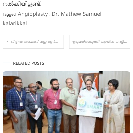
നൽകിയിട്ടുണ്ട്.
Angioplasty
Dr. Mathew Samuel
Tagged
,
kalarikkal
Post
വീട്ടില്‍ കഞ്ചാവ് നട്ടുവളര്‍ത്തിയ അക്കൗണ്ട്‌സ് ജനറല്‍ ഓഫീസ് ഉദ്യോഗസ്ഥന്‍ പിടിയില്‍.
ഉദുമയ്ക്കടുത്ത് ട്രെയിന്‍ അട്ടിമറി ശ്രമം;ആറന്മുള ഇരന്തുര്‍ സ്വദേശി റിമാന്‍ഡില്‍
navigation
RELATED POSTS