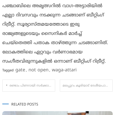
പഞ്ചാബിലെ അമൃത്സറില്‍ വാഗ-അട്ടാരിയില്‍
എല്ലാ ദിവസവും നടക്കുന്ന ചടങ്ങാണ് ബീറ്റിംഗ്
റിട്രീറ്റ്. സൂര്യാസ്തമയത്തോടെ ഇരു
രാജ്യങ്ങളുടെയും സൈനികര്‍ മാര്‍ച്ച്
ചെയ്‌തെത്തി പതാക താഴ്ത്തുന്ന ചടങ്ങാണിത്.
ലോകത്തിലെ ഏറ്റവും വര്‍ണാഭമായ
സംഗീതവിരുന്നുകളില്‍ ഒന്നാണ് ബീറ്റിംഗ് റിട്രീറ്റ്.
gate
not open
waga-attari
Tagged
,
,
Post
രണ്ടാം പിണറായി സര്‍ക്കാര്‍ ഇന്ന് അഞ്ചാം വര്‍ഷത്തിലേക്ക്; ചരിത്രനേട്ടം ആവര്‍ത്തിക്കാന്‍ ലക്ഷ്യമിട്ട് എല്‍ഡി എഫ്
മലപ്പുറം കൂരിയാട് ദേശീയപാത 66 ഇടിഞ്ഞ് താഴ്ന്ന സംഭവം;മഴ വെള്ളം നിറഞ്ഞതുമൂലം അടിത്തറയിലുണ്ടായ സമ്മര്‍ദ്ദം കാരണം:NHAI
navigation
RELATED POSTS