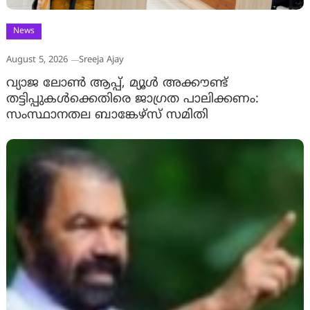
News
August 5, 2026
Sreeja Ajay
വ്യാജ ലോൺ ആപ്പ്, മ്യൂൾ അക്കൗണ്ട്
തട്ടിപ്പുകൾക്കെതിരെ ജാ​ഗ്രത പാലിക്കണം:
സംസ്ഥാനതല ബാങ്കേഴ്സ് സമിതി