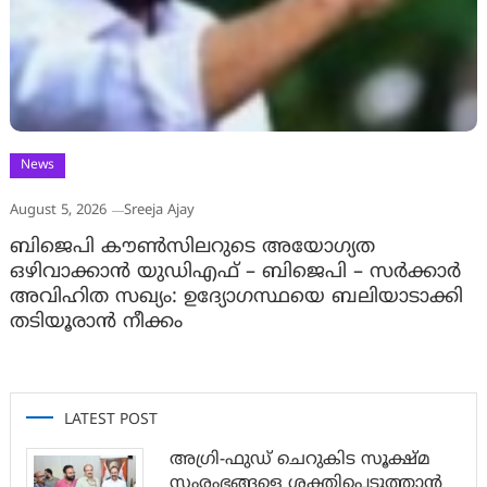
News
August 5, 2026
Sreeja Ajay
ബിജെപി കൗൺസിലറുടെ അയോഗ്യത
ഒഴിവാക്കാൻ യുഡിഎഫ് – ബിജെപി – സർക്കാർ
അവിഹിത സഖ്യം: ഉദ്യോഗസ്ഥയെ ബലിയാടാക്കി
തടിയൂരാൻ നീക്കം
LATEST POST
അഗ്രി-ഫുഡ് ചെറുകിട സൂക്ഷ്മ
സംരംഭങ്ങളെ ശക്തിപ്പെടുത്താന്‍