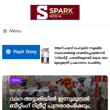
Skip
To
Content
സത്യത്തിന്റെ ജ്വാല വാർത്തയുടെ ലക്ഷ്യം
SPARK MEDIA
Menu
അഗ്രി-ഫുഡ് ചെറുകിട സൂക്ഷ്മ
Flash Story
സംരംഭങ്ങളെ ശക്തിപ്പെടുത്താന്‍
‘സ്മാര്‍ട്ട്’ പദ്ധതിയുമായി കേര; ലോ
മുഖ്യമന്ത്രി പ്രകാശനം ചെയ്തു
News
May 20, 2025
Sreeja Ajay
വാഗ-അട്ടാരിയില്‍ ഇന്നുമുതല്‍
ബീറ്റിംഗ് റിട്രീറ്റ് പുനരാരംഭിക്കും;