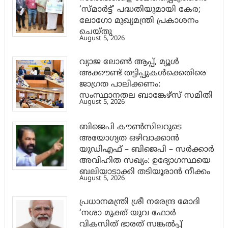
‘സ്മാര്‍ട്ട്’ പദ്ധതിയുമായി കേര;
ലോഗോ മുഖ്യമന്ത്രി പ്രകാശനം
ചെയ്തു
August 5, 2026
വ്യാജ ലോൺ ആപ്പ്, മ്യൂൾ
അക്കൗണ്ട് തട്ടിപ്പുകൾക്കെതിരെ
ജാ​ഗ്രത പാലിക്കണം:
സംസ്ഥാനതല ബാങ്കേഴ്സ് സമിതി
August 5, 2026
ബിജെപി കൗൺസിലറുടെ
അയോഗ്യത ഒഴിവാക്കാൻ
യുഡിഎഫ് – ബിജെപി – സർക്കാർ
അവിഹിത സഖ്യം: ഉദ്യോഗസ്ഥയെ
ബലിയാടാക്കി തടിയൂരാൻ നീക്കം
August 5, 2026
പ്രധാനമന്ത്രി ശ്രീ നരേന്ദ്ര മോദി
‘നശാ മുക്ത് യുവ ഫോർ
വികസിത് ഭാരത് സങ്കൽപ്പ്