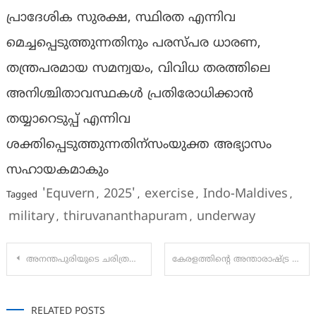
പ്രാദേശിക സുരക്ഷ, സ്ഥിരത എന്നിവ
മെച്ചപ്പെടുത്തുന്നതിനും പരസ്പര ധാരണ,
തന്ത്രപരമായ സമന്വയം, വിവിധ തരത്തിലെ
അനിശ്ചിതാവസ്ഥകൾ പ്രതിരോധിക്കാൻ
തയ്യാറെടുപ്പ് എന്നിവ
ശക്തിപ്പെടുത്തുന്നതിന്സംയുക്ത അഭ്യാസം
സഹായകമാകും
'Equvern
2025'
exercise
Indo-Maldives
Tagged
,
,
,
,
military
thiruvananthapuram
underway
,
,
Post
അനന്തപുരിയുടെ ചരിത്രത്തിൽ ആദ്യമായി, 12 ദിവസം ക്രിസ്തുമസും പുതുവത്സരവും ആഘോഷമാക്കാൻ പാളയം എൽ.എം.എസ് ക്യാമ്പസ് വേദിയാകുന്നു.
കേരളത്തിന്റെ അന്താരാഷ്ട്ര തിരയുത്സവത്തിന് പ്രൗഢ തുടക്കം
navigation
RELATED POSTS