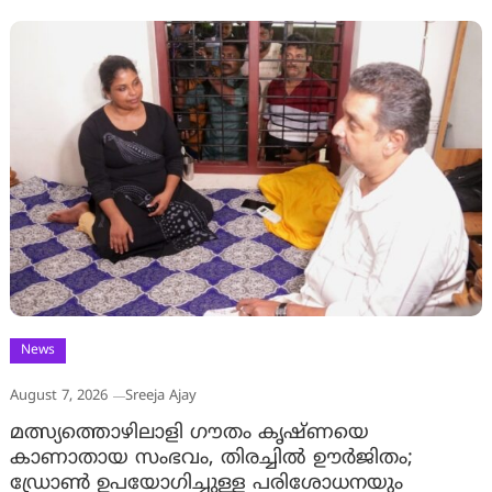
News
August 7, 2026
Sreeja Ajay
മത്സ്യത്തൊഴിലാളി ഗൗതം കൃഷ്ണയെ
കാണാതായ സംഭവം, തിരച്ചിൽ ഊർജിതം;
ഡ്രോണ്‍ ഉപയോഗിച്ചുള്ള പരിശോധനയും