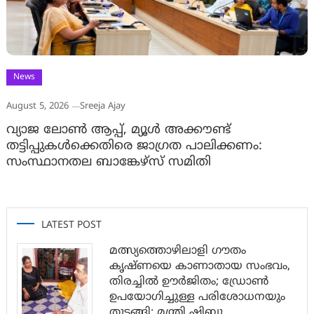
News
August 5, 2026
Sreeja Ajay
വ്യാജ ലോൺ ആപ്പ്, മ്യൂൾ അക്കൗണ്ട്
തട്ടിപ്പുകൾക്കെതിരെ ജാ​ഗ്രത പാലിക്കണം:
സംസ്ഥാനതല ബാങ്കേഴ്സ് സമിതി
LATEST POST
മത്സ്യത്തൊഴിലാളി ഗൗതം
കൃഷ്ണയെ കാണാതായ സംഭവം,
തിരച്ചിൽ ഊർജിതം; ഡ്രോണ്‍
ഉപയോഗിച്ചുള്ള പരിശോധനയും
തുടങ്ങി: മന്ത്രി ഷിബു