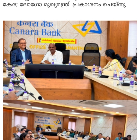
കേര; ലോഗോ മുഖ്യമന്ത്രി പ്രകാശനം ചെയ്തു