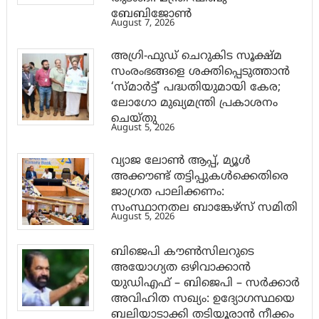
ബേബിജോണ്‍
August 7, 2026
അഗ്രി-ഫുഡ് ചെറുകിട സൂക്ഷ്മ
സംരംഭങ്ങളെ ശക്തിപ്പെടുത്താന്‍
‘സ്മാര്‍ട്ട്’ പദ്ധതിയുമായി കേര;
ലോഗോ മുഖ്യമന്ത്രി പ്രകാശനം
ചെയ്തു
August 5, 2026
വ്യാജ ലോൺ ആപ്പ്, മ്യൂൾ
അക്കൗണ്ട് തട്ടിപ്പുകൾക്കെതിരെ
ജാ​ഗ്രത പാലിക്കണം:
സംസ്ഥാനതല ബാങ്കേഴ്സ് സമിതി
August 5, 2026
ബിജെപി കൗൺസിലറുടെ
അയോഗ്യത ഒഴിവാക്കാൻ
യുഡിഎഫ് – ബിജെപി – സർക്കാർ
അവിഹിത സഖ്യം: ഉദ്യോഗസ്ഥയെ
ബലിയാടാക്കി തടിയൂരാൻ നീക്കം