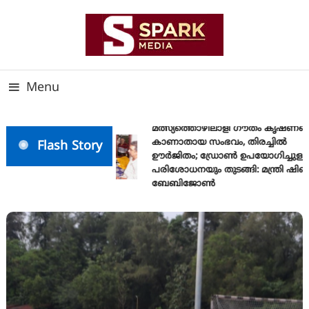
Skip
To
Content
സത്യത്തിന്റെ ജ്വാല വാർത്തയുടെ ലക്ഷ്യം
SPARK MEDIA
Menu
മത്സ്യത്തൊഴിലാളി ഗൗതം കൃഷ്ണയെ
കാണാതായ സംഭവം, തിരച്ചിൽ
Flash Story
ഊർജിതം; ഡ്രോണ്‍ ഉപയോഗിച്ചുള്ള
പരിശോധനയും തുടങ്ങി: മന്ത്രി ഷിബു
ബേബിജോണ്‍