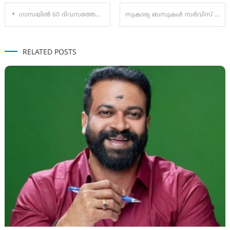
Post
ഗാസയിൽ 60 ദിവസത്തേക്കു വെടിനിർത്തൽ: ഉപാധികൾ ഇസ്രയേൽ അംഗീകരിച്ചതായി യുഎസ് പ്രസിഡന്‍റ് ഡോണൾഡ് ട്രംപ്
സ്വകാര്യ ബസുകൾ സർവിസ് നിർത്തി വെക്കുന്നു
navigation
RELATED POSTS