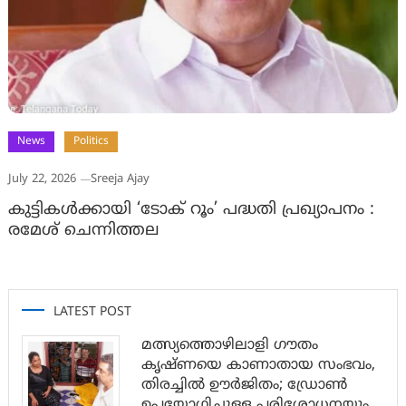
News
Politics
July 22, 2026
Sreeja Ajay
കുട്ടികൾക്കായി ‘ടോക് റൂം’ പദ്ധതി പ്രഖ്യാപനം :
രമേശ് ചെന്നിത്തല
LATEST POST
മത്സ്യത്തൊഴിലാളി ഗൗതം
കൃഷ്ണയെ കാണാതായ സംഭവം,
തിരച്ചിൽ ഊർജിതം; ഡ്രോണ്‍
ഉപയോഗിച്ചുള്ള പരിശോധനയും