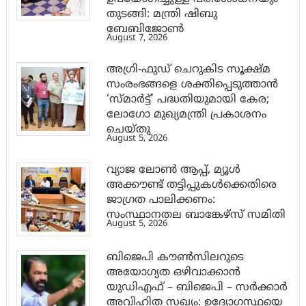
തുടങ്ങി: മന്ത്രി ഷിബു
ബേബിജോണ്‍
August 7, 2026
അഗ്രി-ഫുഡ് ചെറുകിട സൂക്ഷ്മ
സംരംഭങ്ങളെ ശക്തിപ്പെടുത്താന്‍
‘സ്മാര്‍ട്ട്’ പദ്ധതിയുമായി കേര;
ലോഗോ മുഖ്യമന്ത്രി പ്രകാശനം
ചെയ്തു
August 5, 2026
വ്യാജ ലോൺ ആപ്പ്, മ്യൂൾ
അക്കൗണ്ട് തട്ടിപ്പുകൾക്കെതിരെ
ജാ​ഗ്രത പാലിക്കണം:
സംസ്ഥാനതല ബാങ്കേഴ്സ് സമിതി
August 5, 2026
ബിജെപി കൗൺസിലറുടെ
അയോഗ്യത ഒഴിവാക്കാൻ
യുഡിഎഫ് – ബിജെപി – സർക്കാർ
അവിഹിത സഖ്യം: ഉദ്യോഗസ്ഥയെ