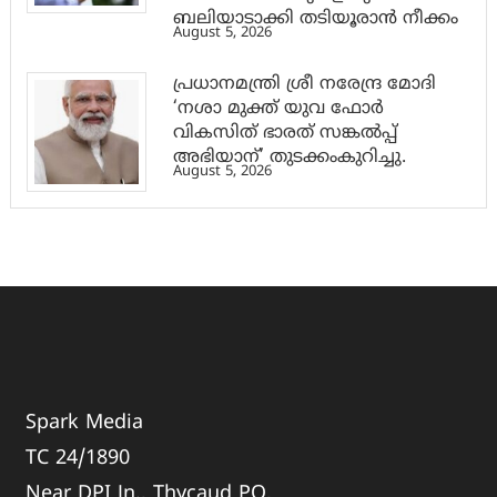
ബലിയാടാക്കി തടിയൂരാൻ നീക്കം
August 5, 2026
പ്രധാനമന്ത്രി ശ്രീ നരേന്ദ്ര മോദി
‘നശാ മുക്ത് യുവ ഫോർ
വികസിത് ഭാരത് സങ്കൽപ്പ്
അഭിയാന്’ തുടക്കംകുറിച്ചു.
August 5, 2026
Spark Media
TC 24/1890
Near DPI Jn., Thycaud PO,