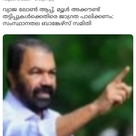
വ്യാജ ലോൺ ആപ്പ്, മ്യൂൾ അക്കൗണ്ട്
തട്ടിപ്പുകൾക്കെതിരെ ജാ​ഗ്രത പാലിക്കണം:
സംസ്ഥാനതല ബാങ്കേഴ്സ് സമിതി