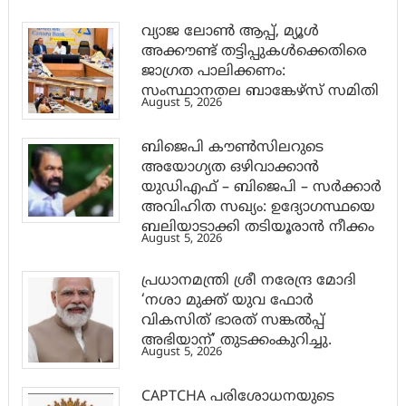
വ്യാജ ലോൺ ആപ്പ്, മ്യൂൾ
അക്കൗണ്ട് തട്ടിപ്പുകൾക്കെതിരെ
ജാ​ഗ്രത പാലിക്കണം:
സംസ്ഥാനതല ബാങ്കേഴ്സ് സമിതി
August 5, 2026
ബിജെപി കൗൺസിലറുടെ
അയോഗ്യത ഒഴിവാക്കാൻ
യുഡിഎഫ് – ബിജെപി – സർക്കാർ
അവിഹിത സഖ്യം: ഉദ്യോഗസ്ഥയെ
ബലിയാടാക്കി തടിയൂരാൻ നീക്കം
August 5, 2026
പ്രധാനമന്ത്രി ശ്രീ നരേന്ദ്ര മോദി
‘നശാ മുക്ത് യുവ ഫോർ
വികസിത് ഭാരത് സങ്കൽപ്പ്
അഭിയാന്’ തുടക്കംകുറിച്ചു.
August 5, 2026
CAPTCHA പരിശോധനയുടെ