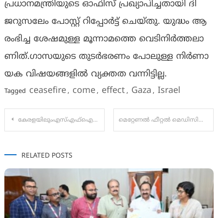
പ്രധാനമന്ത്രിയുടെ ഓഫിസ് പ്രഖ്യാപിച്ചതായി ദി
ജറുസലേം പോസ്റ്റ് റിപ്പോർട്ട് ചെയ്തു. യു​ദ്ധം ആ​
രം​ഭി​ച്ച ശേ​ഷ​മു​ള്ള മൂ​ന്നാ​മ​ത്തെ വെ​ടി​നി​ർ​ത്ത​ലാ​
ണി​ത്.ഗാസയു​ടെ തു​ട​ർ​ഭ​ര​ണം പോ​ലു​ള്ള നി​ർ​ണാ​
യ​ക വി​ഷ​യ​ങ്ങ​ളി​ൽ വ്യ​ക്ത​ത വ​ന്നി​ട്ടി​ല്ല.
ceasefire
come
effect
Gaza
Israel
Tagged
,
,
,
,
Post
കേരളയിലുംഎസ്‌എഫ്‌ഐക്ക്‌ചരിത്ര വിജയം
മെറ്റേണൽ ഫീറ്റൽ മെഡിസിൻ വിദഗ്ദരുടെ അന്താരാഷ്ട്ര സമ്മേളനം ഫീറ്റോമാറ്റ് 2025 ഒക്ടോബർ 11 മുതൽ
navigation
RELATED POSTS