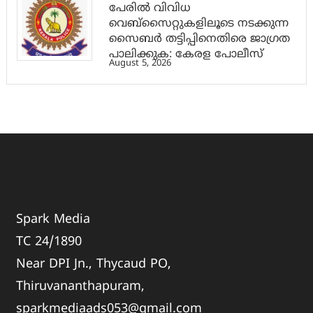
പേരില്‍ വിവിധ
വെബ്സൈറ്റുകളിലൂടെ നടക്കുന്ന
സൈബര്‍ തട്ടിപ്പിനെതിരെ ജാഗ്രത
പാലിക്കുക: കേരള പോലീസ്
August 5, 2026
Spark Media
TC 24/1890
Near DPI Jn., Thycaud PO,
Thiruvananthapuram,
sparkmediaads053@gmail.com