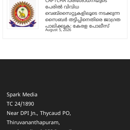
CAPTCHA പരിശോധനയുടെ
പേരില്‍ വിവിധ
വെബ്സൈറ്റുകളിലൂടെ നടക്കുന്ന
സൈബര്‍ തട്ടിപ്പിനെതിരെ ജാഗ്രത
പാലിക്കുക: കേരള പോലീസ്
August 5, 2026
Spark Media
TC 24/1890
Near DPI Jn., Thycaud PO,
Thiruvananthapuram,