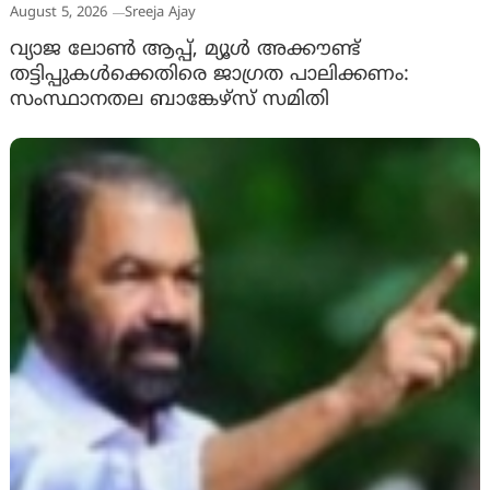
August 5, 2026
Sreeja Ajay
വ്യാജ ലോൺ ആപ്പ്, മ്യൂൾ അക്കൗണ്ട്
തട്ടിപ്പുകൾക്കെതിരെ ജാ​ഗ്രത പാലിക്കണം:
സംസ്ഥാനതല ബാങ്കേഴ്സ് സമിതി