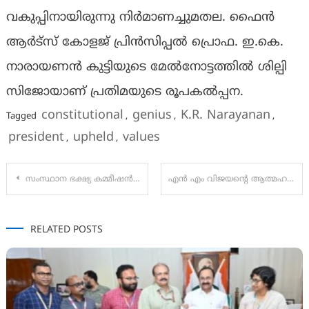
വകുപ്പിനായിരുന്നു നിർമാണച്ചുമതല. ഫൈൻ
ആർട്സ് കോളജ് പ്രിൻസിപ്പൽ പ്രൊഫ. ഇ.കെ.
നാരായണൻ കുട്ടിയുടെ മേൽനോട്ടത്തിൽ ശില്പി
സിജോയാണ് പ്രതിമയുടെ രൂപകൽപ്പന.
constitutional
genius
K.R. Narayanan
Tagged
,
,
,
president
upheld
values
,
,
Post
സംസ്ഥാന ഭക്ഷ്യ കമ്മീഷൻ: പുതിയ മെമ്പർമാർ സത്യപ്രതിജ്ഞ ചെയ്ത് ചുമതലയേറ്റു
എൻ എം വിജയൻ്റെ ആത്മഹത്യ : ഐസി ബാലകൃഷ്ണൻ എംഎൽഎ ഒന്നാംപ്രതി, കുറ്റപത്രം സമർപ്പിച്ചു
navigation
RELATED POSTS