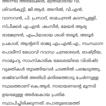
അനഘ അർലേക്കർ, മന്ത്രിമാരായ വി.
ശിവൻകുട്ടി, ജി.ആർ. അനിൽ, വി.എൻ.
വാസവൻ, പി. പ്രസാദ്, രാമചന്ദ്രൻ കടന്നപ്പള്ളി,
സ്പീക്കർ എ.എൻ. ഷംസീർ, മേയർ ആര്യ
രാജേന്ദ്രൻ, എംപിമാരായ ശശി തരൂർ, അടൂർ
പ്രകാശ്, ആന്റണി രാജു എം.എൽ.എ., സംസ്ഥാന
പൊലീസ് മേധാവി റവാഡ ചന്ദ്രശേഖർ, രാഷ്ട്രീയ,
സാമൂഹ്യ, സാംസ്‌കാരിക മേഖലയിലെ വിശിഷ്ട
വ്യക്തികൾ തുടങ്ങിയവർ ചടങ്ങിൽ പങ്കെടുത്തു.
രാജ്ഭവനിൽ അതിഥി മന്ദിരത്തോടു ചേർന്നുള്ള
സ്ഥലത്താണ് കെ.ആർ. നാരായണന്റെ മൂന്നടി
ഉയരമുള്ള അർദ്ധകായ പ്രതിമ
സ്ഥാപിച്ചിരിക്കുന്നത്. പൊതുമരാമത്ത്