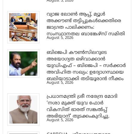
August 5, 2026
വ്യാജ ലോൺ ആപ്പ്, മ്യൂൾ
അക്കൗണ്ട് തട്ടിപ്പുകൾക്കെതിരെ
ജാ​ഗ്രത പാലിക്കണം:
സംസ്ഥാനതല ബാങ്കേഴ്സ് സമിതി
August 5, 2026
ബിജെപി കൗൺസിലറുടെ
അയോഗ്യത ഒഴിവാക്കാൻ
യുഡിഎഫ് – ബിജെപി – സർക്കാർ
അവിഹിത സഖ്യം: ഉദ്യോഗസ്ഥയെ
ബലിയാടാക്കി തടിയൂരാൻ നീക്കം
August 5, 2026
പ്രധാനമന്ത്രി ശ്രീ നരേന്ദ്ര മോദി
‘നശാ മുക്ത് യുവ ഫോർ
വികസിത് ഭാരത് സങ്കൽപ്പ്
അഭിയാന്’ തുടക്കംകുറിച്ചു.
August 5, 2026