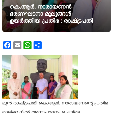
കെ.ആർ. നാരായണൻ
ഭരണഘടനാ മൂല്യങ്ങൾ
ഉയർത്തിയ പ്രതിഭ : രാഷ്ട്രപതി
Facebook
Email
WhatsApp
Share
മുൻ രാഷ്ട്രപതി കെ.ആർ. നാരായണന്റെ പ്രതിമ
രാജ്ഭവനിൽ അനാച്ഛാദനം ചെയ്തു