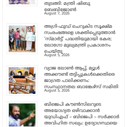
തുടങ്ങി: മന്ത്രി ഷിബു
ബേബിജോണ്‍
August 7, 2026
അഗ്രി-ഫുഡ് ചെറുകിട സൂക്ഷ്മ
സംരംഭങ്ങളെ ശക്തിപ്പെടുത്താന്‍
‘സ്മാര്‍ട്ട്’ പദ്ധതിയുമായി കേര;
ലോഗോ മുഖ്യമന്ത്രി പ്രകാശനം
ചെയ്തു
August 5, 2026
വ്യാജ ലോൺ ആപ്പ്, മ്യൂൾ
അക്കൗണ്ട് തട്ടിപ്പുകൾക്കെതിരെ
ജാ​ഗ്രത പാലിക്കണം:
സംസ്ഥാനതല ബാങ്കേഴ്സ് സമിതി
August 5, 2026
ബിജെപി കൗൺസിലറുടെ
അയോഗ്യത ഒഴിവാക്കാൻ
യുഡിഎഫ് – ബിജെപി – സർക്കാർ
അവിഹിത സഖ്യം: ഉദ്യോഗസ്ഥയെ