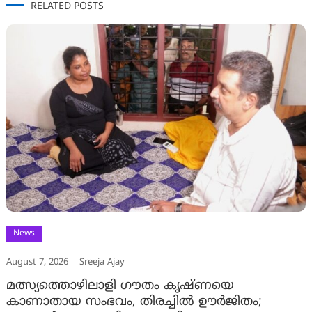
RELATED POSTS
News
August 7, 2026
Sreeja Ajay
മത്സ്യത്തൊഴിലാളി ഗൗതം കൃഷ്ണയെ
കാണാതായ സംഭവം, തിരച്ചിൽ ഊർജിതം;