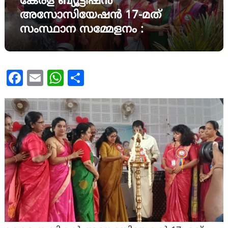
കേരള ബ്യൂട്ടിഷൻ
അസോസിയേഷൻ 17-മത്
സംസ്ഥാന സമ്മേളനം :
Facebook
Email
WhatsApp
Share