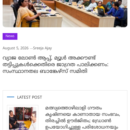
News
August 5, 2026
Sreeja Ajay
വ്യാജ ലോൺ ആപ്പ്, മ്യൂൾ അക്കൗണ്ട്
തട്ടിപ്പുകൾക്കെതിരെ ജാ​ഗ്രത പാലിക്കണം:
സംസ്ഥാനതല ബാങ്കേഴ്സ് സമിതി
LATEST POST
മത്സ്യത്തൊഴിലാളി ഗൗതം
കൃഷ്ണയെ കാണാതായ സംഭവം,
തിരച്ചിൽ ഊർജിതം; ഡ്രോണ്‍
ഉപയോഗിച്ചുള്ള പരിശോധനയും