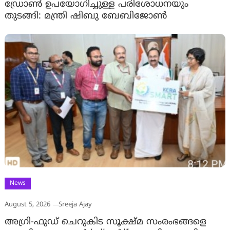
ഡ്രോണ്‍ ഉപയോഗിച്ചുള്ള പരിശോധനയും
തുടങ്ങി: മന്ത്രി ഷിബു ബേബിജോണ്‍
News
August 5, 2026
Sreeja Ajay
അഗ്രി-ഫുഡ് ചെറുകിട സൂക്ഷ്മ സംരംഭങ്ങളെ