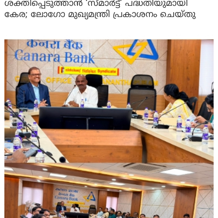
ശക്തിപ്പെടുത്താന്‍ ‘സ്മാര്‍ട്ട്’ പദ്ധതിയുമായി
കേര; ലോഗോ മുഖ്യമന്ത്രി പ്രകാശനം ചെയ്തു