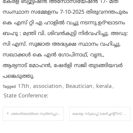
കേരള ബ്യൂട്ടിഷൻ അസോസിയേഷൻ 17- മത്
സംസ്ഥാന സമ്മേളനം 7-10-2025 തിരുവനന്തപുരം
കെ എസ് റ്റി എ ഹാളിൽ വച്ചു നടന്നു.ഉദ്ഘാടനം
ബഹു : മന്ത്രി വി. ശിവൻകുട്ടി നിർവഹിച്ചു. അഡ്വ:
സി എസ്. സുജാത അദ്ധ്യക്ഷ സ്ഥാനം വഹിച്ചു.
സഖാക്കൾ കെ എൻ ഗോപിനാഥ്‌, വൃന്ദ,,
ആര്യനാട് മോഹൻ, ഷേർളി സജി തുടങ്ങിയവർ
പങ്കെടുത്തു.
17th
association
Beautician
kerala
Tagged
,
,
,
,
State Conference:
Post
ശബരിമലയിലെ സ്വർണപ്പാളി വിവാദം: മുൻ അഡ്മിനിസ്‌ട്രേറ്റീവ് ഓഫീസറായിരുന്ന മുരാരി ബാബുവിനെ സസ്പെൻ്റ് ചെയ്തു
കേരള സ്ക്രാപ്പ് മെർച്ചന്റ്റ്സ് അസോസിയേഷൻ നിയമസഭാ മാർച്ച് സംഘടിപ്പിച്ചു
navigation