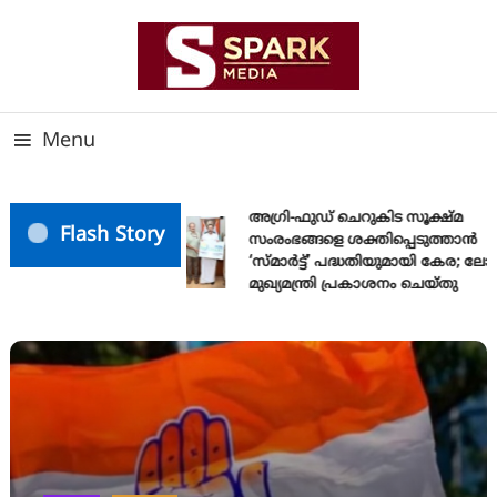
Skip
To
Content
സത്യത്തിന്റെ ജ്വാല വാർത്തയുടെ ലക്ഷ്യം
SPARK MEDIA
Menu
അഗ്രി-ഫുഡ് ചെറുകിട സൂക്ഷ്മ
Flash Story
സംരംഭങ്ങളെ ശക്തിപ്പെടുത്താന്‍
‘സ്മാര്‍ട്ട്’ പദ്ധതിയുമായി കേര; ല
മുഖ്യമന്ത്രി പ്രകാശനം ചെയ്തു