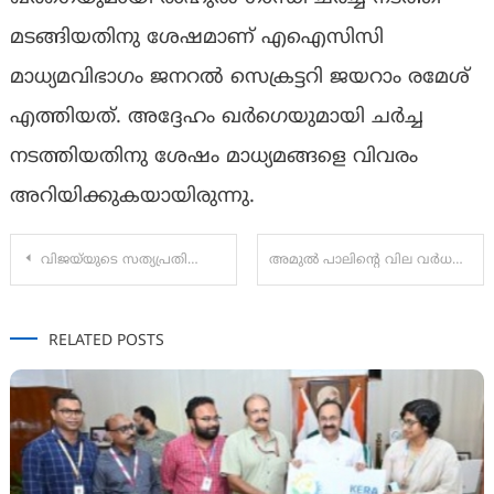
മടങ്ങിയതിനു ശേഷമാണ് എഐസിസി
മാധ്യമവിഭാഗം ജനറൽ സെക്രട്ടറി ജയറാം രമേശ്
എത്തിയത്. അദ്ദേഹം ഖര്‍ഗെയുമായി ചര്‍ച്ച
നടത്തിയതിനു ശേഷം മാധ്യമങ്ങളെ വിവരം
അറിയിക്കുകയായിരുന്നു.
Post
വിജയ്‌യുടെ സത്യപ്രതിജ്ഞ ചടങ്ങിൽ വന്ദേമാതരം ആലപിച്ചതിനെതിരെ സിപിഐ
അമുൽ പാലിന്റെ വില വർധന നാളെ മുതൽ പ്രാബല്യത്തിൽ, ലിറ്ററിന് 2 രൂപ കൂടി
navigation
RELATED POSTS