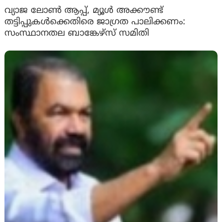
വ്യാജ ലോൺ ആപ്പ്, മ്യൂൾ അക്കൗണ്ട്
തട്ടിപ്പുകൾക്കെതിരെ ജാ​ഗ്രത പാലിക്കണം:
സംസ്ഥാനതല ബാങ്കേഴ്സ് സമിതി