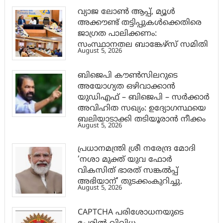
വ്യാജ ലോൺ ആപ്പ്, മ്യൂൾ
അക്കൗണ്ട് തട്ടിപ്പുകൾക്കെതിരെ
ജാ​ഗ്രത പാലിക്കണം:
സംസ്ഥാനതല ബാങ്കേഴ്സ് സമിതി
August 5, 2026
ബിജെപി കൗൺസിലറുടെ
അയോഗ്യത ഒഴിവാക്കാൻ
യുഡിഎഫ് – ബിജെപി – സർക്കാർ
അവിഹിത സഖ്യം: ഉദ്യോഗസ്ഥയെ
ബലിയാടാക്കി തടിയൂരാൻ നീക്കം
August 5, 2026
പ്രധാനമന്ത്രി ശ്രീ നരേന്ദ്ര മോദി
‘നശാ മുക്ത് യുവ ഫോർ
വികസിത് ഭാരത് സങ്കൽപ്പ്
അഭിയാന്’ തുടക്കംകുറിച്ചു.
August 5, 2026
CAPTCHA പരിശോധനയുടെ