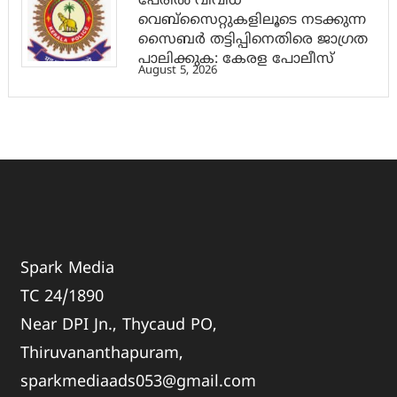
പേരില്‍ വിവിധ
വെബ്സൈറ്റുകളിലൂടെ നടക്കുന്ന
സൈബര്‍ തട്ടിപ്പിനെതിരെ ജാഗ്രത
പാലിക്കുക: കേരള പോലീസ്
August 5, 2026
Spark Media
TC 24/1890
Near DPI Jn., Thycaud PO,
Thiruvananthapuram,
sparkmediaads053@gmail.com