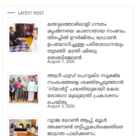
LATEST POST
മത്സ്യത്തൊഴിലാളി ഗൗതം
കൃഷ്ണയെ കാണാതായ സംഭവം,
തിരച്ചിൽ ഊർജിതം; ഡ്രോണ്‍
ഉപയോഗിച്ചുള്ള പരിശോധനയും
തുടങ്ങി: മന്ത്രി ഷിബു
ബേബിജോണ്‍
August 7, 2026
അഗ്രി-ഫുഡ് ചെറുകിട സൂക്ഷ്മ
സംരംഭങ്ങളെ ശക്തിപ്പെടുത്താന്‍
‘സ്മാര്‍ട്ട്’ പദ്ധതിയുമായി കേര;
ലോഗോ മുഖ്യമന്ത്രി പ്രകാശനം
ചെയ്തു
August 5, 2026
വ്യാജ ലോൺ ആപ്പ്, മ്യൂൾ
അക്കൗണ്ട് തട്ടിപ്പുകൾക്കെതിരെ
ജാ​ഗ്രത പാലിക്കണം: