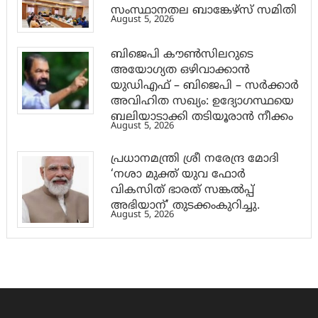
സംസ്ഥാനതല ബാങ്കേഴ്സ് സമിതി
August 5, 2026
ബിജെപി കൗൺസിലറുടെ
അയോഗ്യത ഒഴിവാക്കാൻ
യുഡിഎഫ് – ബിജെപി – സർക്കാർ
അവിഹിത സഖ്യം: ഉദ്യോഗസ്ഥയെ
ബലിയാടാക്കി തടിയൂരാൻ നീക്കം
August 5, 2026
പ്രധാനമന്ത്രി ശ്രീ നരേന്ദ്ര മോദി
‘നശാ മുക്ത് യുവ ഫോർ
വികസിത് ഭാരത് സങ്കൽപ്പ്
അഭിയാന്’ തുടക്കംകുറിച്ചു.
August 5, 2026