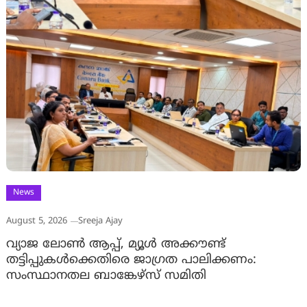
News
August 5, 2026
Sreeja Ajay
വ്യാജ ലോൺ ആപ്പ്, മ്യൂൾ അക്കൗണ്ട്
തട്ടിപ്പുകൾക്കെതിരെ ജാ​ഗ്രത പാലിക്കണം:
സംസ്ഥാനതല ബാങ്കേഴ്സ് സമിതി