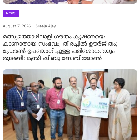
News
August 7, 2026
Sreeja Ajay
മത്സ്യത്തൊഴിലാളി ഗൗതം കൃഷ്ണയെ
കാണാതായ സംഭവം, തിരച്ചിൽ ഊർജിതം;
ഡ്രോണ്‍ ഉപയോഗിച്ചുള്ള പരിശോധനയും
തുടങ്ങി: മന്ത്രി ഷിബു ബേബിജോണ്‍