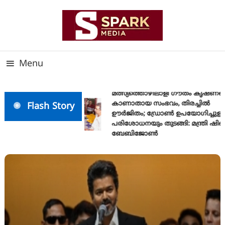
Skip
To
Content
സത്യത്തിന്റെ ജ്വാല വാർത്തയുടെ ലക്ഷ്യം
SPARK MEDIA
Menu
മത്സ്യത്തൊഴിലാളി ഗൗതം കൃഷ്ണയ
കാണാതായ സംഭവം, തിരച്ചിൽ
Flash Story
ഊർജിതം; ഡ്രോണ്‍ ഉപയോഗിച്ചുള്ള
പരിശോധനയും തുടങ്ങി: മന്ത്രി ഷിബ
ബേബിജോണ്‍