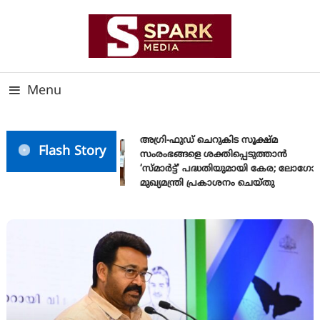
Skip
To
Content
സത്യത്തിന്റെ ജ്വാല വാർത്തയുടെ ലക്ഷ്യം
SPARK MEDIA
Menu
അഗ്രി-ഫുഡ് ചെറുകിട സൂക്ഷ്മ
Flash Story
സംരംഭങ്ങളെ ശക്തിപ്പെടുത്താന്‍
‘സ്മാര്‍ട്ട്’ പദ്ധതിയുമായി കേര; ലോഗോ
മുഖ്യമന്ത്രി പ്രകാശനം ചെയ്തു