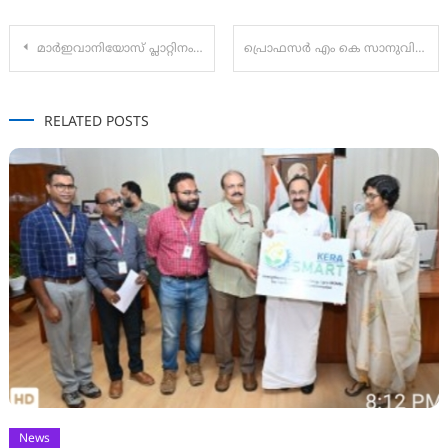
Post
മാർഇവാനിയോസ് പ്ലാറ്റിനം ജൂബിലി ആഘോഷങ്ങൾക്ക് ഇന്ന് (ശനി) തുടക്കം:
പ്രൊഫസർ എം കെ സാനുവിന് ആദരാജ്ഞലികൾ
navigation
RELATED POSTS
News