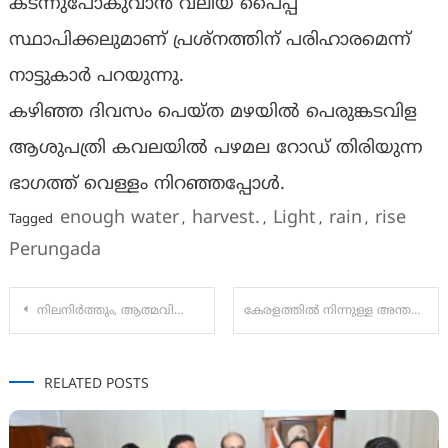
കടന്നുപോകുവാൻ വലിയ പൈപ്പ്
സ്ഥാപിക്കലുമാണ് പ്രശ്നത്തിന് പരിഹാരമെന്ന്
നാട്ടുകാർ പറയുന്നു.
കഴിഞ്ഞ ദിവസം പെയ്ത മഴയിൽ പെരുങ്കടവിള
ആശുപത്രി കവലയിൽ പഴമല റോഡ് തിരിയുന്ന
ഭാഗത്ത് വെള്ളം നിറഞ്ഞപ്പോൾ.
enough water
harvest.
Light
rain
rise
Tagged
,
,
,
,
Perungada
Post
നിലനിർത്തും, ആത്മവിശ്വാസം പ്രകടിപ്പിച്ച് അമിത് ഷാ, തിരിച്ചടിച്ച് രാഹുൽ
കേരളത്തിൽ നിന്നുള്ള അന്തര്‍ സംസ്ഥാന സ്വകാര്യ ബസുകള്‍ നാളെ മുതൽ സര്‍വീസ് നിര്‍ത്തിവെക്കുന്നു.
navigation
RELATED POSTS