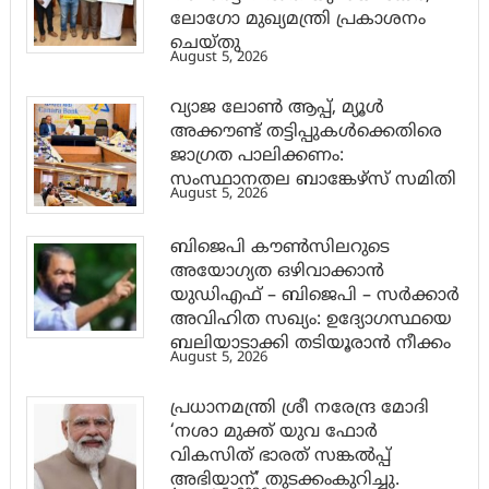
ലോഗോ മുഖ്യമന്ത്രി പ്രകാശനം
ചെയ്തു
August 5, 2026
വ്യാജ ലോൺ ആപ്പ്, മ്യൂൾ
അക്കൗണ്ട് തട്ടിപ്പുകൾക്കെതിരെ
ജാ​ഗ്രത പാലിക്കണം:
സംസ്ഥാനതല ബാങ്കേഴ്സ് സമിതി
August 5, 2026
ബിജെപി കൗൺസിലറുടെ
അയോഗ്യത ഒഴിവാക്കാൻ
യുഡിഎഫ് – ബിജെപി – സർക്കാർ
അവിഹിത സഖ്യം: ഉദ്യോഗസ്ഥയെ
ബലിയാടാക്കി തടിയൂരാൻ നീക്കം
August 5, 2026
പ്രധാനമന്ത്രി ശ്രീ നരേന്ദ്ര മോദി
‘നശാ മുക്ത് യുവ ഫോർ
വികസിത് ഭാരത് സങ്കൽപ്പ്
അഭിയാന്’ തുടക്കംകുറിച്ചു.