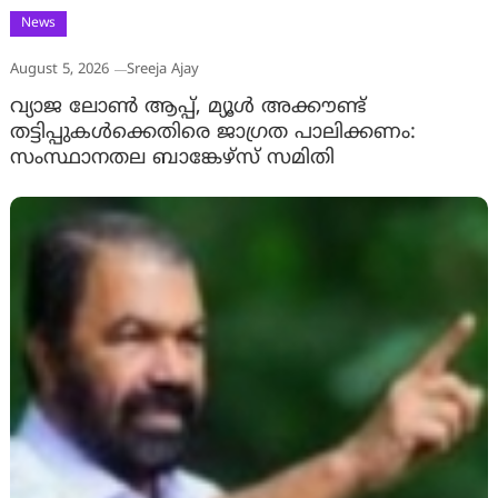
News
August 5, 2026
Sreeja Ajay
വ്യാജ ലോൺ ആപ്പ്, മ്യൂൾ അക്കൗണ്ട്
തട്ടിപ്പുകൾക്കെതിരെ ജാ​ഗ്രത പാലിക്കണം:
സംസ്ഥാനതല ബാങ്കേഴ്സ് സമിതി