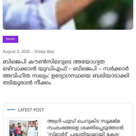
News
August 5, 2026
Sreeja Ajay
ബിജെപി കൗൺസിലറുടെ അയോഗ്യത
ഒഴിവാക്കാൻ യുഡിഎഫ് – ബിജെപി – സർക്കാർ
അവിഹിത സഖ്യം: ഉദ്യോഗസ്ഥയെ ബലിയാടാക്കി
തടിയൂരാൻ നീക്കം
LATEST POST
അഗ്രി-ഫുഡ് ചെറുകിട സൂക്ഷ്മ
സംരംഭങ്ങളെ ശക്തിപ്പെടുത്താന്‍
‘സ്മാര്‍ട്ട്’ പദ്ധതിയുമായി കേര;