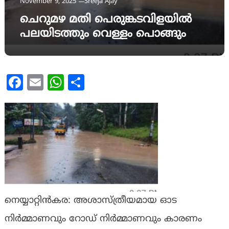
November 9, 2025
Sreeja Ajay
ചെറുമഴ മതി പെരുങ്കടവിളയിൽ
പലയിടത്തും വെള്ളം പൊങ്ങും
Facebook
Email
WhatsApp
Share
നെയ്യാറ്റിൻകര: അശാസ്ത്രീയമായ ഓട
നിർമ്മാണവും റോഡ് നിർമ്മാണവും കാരണം