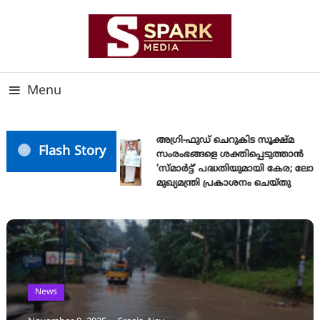
Skip
To
Content
സത്യത്തിന്റെ ജ്വാല വാർത്തയുടെ ലക്ഷ്യം
SPARK MEDIA
Menu
അഗ്രി-ഫുഡ് ചെറുകിട സൂക്ഷ്മ
Flash Story
സംരംഭങ്ങളെ ശക്തിപ്പെടുത്താന്‍
‘സ്മാര്‍ട്ട്’ പദ്ധതിയുമായി കേര; ലോ
മുഖ്യമന്ത്രി പ്രകാശനം ചെയ്തു
News