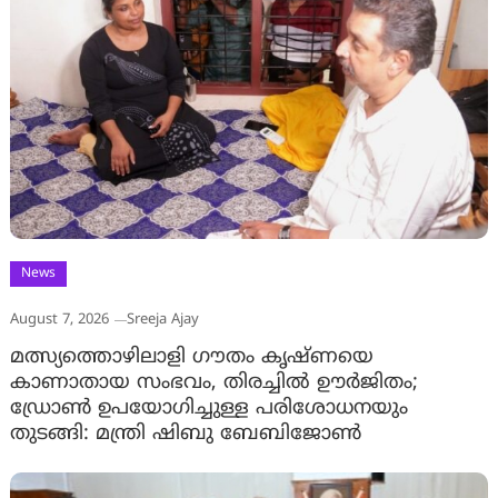
News
August 7, 2026
Sreeja Ajay
മത്സ്യത്തൊഴിലാളി ഗൗതം കൃഷ്ണയെ
കാണാതായ സംഭവം, തിരച്ചിൽ ഊർജിതം;
ഡ്രോണ്‍ ഉപയോഗിച്ചുള്ള പരിശോധനയും
തുടങ്ങി: മന്ത്രി ഷിബു ബേബിജോണ്‍