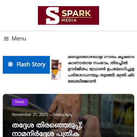
Skip
To
Content
സത്യത്തിന്റെ ജ്വാല വാർത്തയുടെ ലക്ഷ്യം
SPARK MEDIA
Menu
മത്സ്യത്തൊഴിലാളി ഗൗതം കൃഷ്ണയ
കാണാതായ സംഭവം, തിരച്ചിൽ
Flash Story
ഊർജിതം; ഡ്രോണ്‍ ഉപയോഗിച്ചുള്ള
പരിശോധനയും തുടങ്ങി: മന്ത്രി ഷിബ
ബേബിജോണ്‍
News
November 21, 2025
Sreeja Ajay
തദ്ദേശ തിരഞ്ഞെടുപ്പ്;
നാമനിര്‍ദ്ദേശ പത്രിക