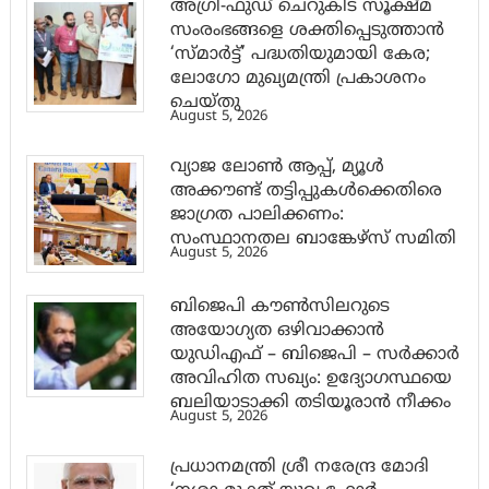
അഗ്രി-ഫുഡ് ചെറുകിട സൂക്ഷ്മ
സംരംഭങ്ങളെ ശക്തിപ്പെടുത്താന്‍
‘സ്മാര്‍ട്ട്’ പദ്ധതിയുമായി കേര;
ലോഗോ മുഖ്യമന്ത്രി പ്രകാശനം
ചെയ്തു
August 5, 2026
വ്യാജ ലോൺ ആപ്പ്, മ്യൂൾ
അക്കൗണ്ട് തട്ടിപ്പുകൾക്കെതിരെ
ജാ​ഗ്രത പാലിക്കണം:
സംസ്ഥാനതല ബാങ്കേഴ്സ് സമിതി
August 5, 2026
ബിജെപി കൗൺസിലറുടെ
അയോഗ്യത ഒഴിവാക്കാൻ
യുഡിഎഫ് – ബിജെപി – സർക്കാർ
അവിഹിത സഖ്യം: ഉദ്യോഗസ്ഥയെ
ബലിയാടാക്കി തടിയൂരാൻ നീക്കം
August 5, 2026
പ്രധാനമന്ത്രി ശ്രീ നരേന്ദ്ര മോദി