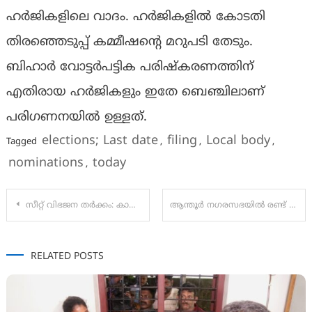
ഹര്‍ജികളിലെ വാദം. ഹര്‍ജികളില്‍ കോടതി
തിരഞ്ഞെടുപ്പ് കമ്മീഷന്റെ മറുപടി തേടും.
ബിഹാര്‍ വോട്ടര്‍പട്ടിക പരിഷ്‌കരണത്തിന്
എതിരായ ഹര്‍ജികളും ഇതേ ബെഞ്ചിലാണ്
പരിഗണനയില്‍ ഉള്ളത്.
elections; Last date
filing
Local body
Tagged
,
,
,
nominations
today
,
Post
സീറ്റ് വിഭജന തർക്കം: കാസർകോട് ഡിസിസി ഓഫീസിൽ പൊരിഞ്ഞ തല്ല് :
ആന്തൂർ നഗരസഭയിൽ രണ്ട് വാർഡുകളിൽ എതിരില്ലാതെ എൽഡിഎഫ്.
navigation
RELATED POSTS