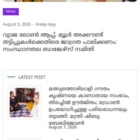
News
August 5, 2026
Sreeja Ajay
വ്യാജ ലോൺ ആപ്പ്, മ്യൂൾ അക്കൗണ്ട്
തട്ടിപ്പുകൾക്കെതിരെ ജാ​ഗ്രത പാലിക്കണം:
സംസ്ഥാനതല ബാങ്കേഴ്സ് സമിതി
LATEST POST
മത്സ്യത്തൊഴിലാളി ഗൗതം
കൃഷ്ണയെ കാണാതായ സംഭവം,
തിരച്ചിൽ ഊർജിതം; ഡ്രോണ്‍
ഉപയോഗിച്ചുള്ള പരിശോധനയും
തുടങ്ങി: മന്ത്രി ഷിബു
ബേബിജോണ്‍
August 7, 2026