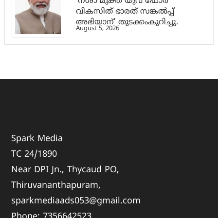
‘നശാ മുക്ത് യുവ ഫോർ
വികസിത് ഭാരത് സങ്കൽപ്പ്
അഭിയാന്’ തുടക്കംകുറിച്ചു.
August 5, 2026
Spark Media
TC 24/1890
Near DPI Jn., Thycaud PO,
Thiruvananthapuram,
sparkmediaads053@gmail.com
Phone:
735664
2523