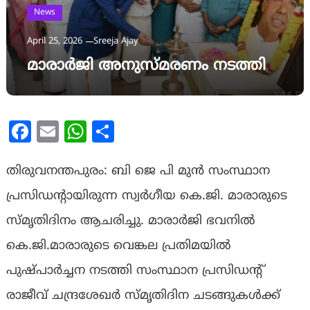
News
April 25, 2026
Sreeja Ajay
മാരാർജി അനുസ്മരണം നടത്തി
Facebook
Email
WhatsApp
Share
തിരുവനന്തപുരം: ബി ജെ പി മുൻ സംസ്ഥാന
പ്രസിഡന്റായിരുന്ന സ്വർഗീയ കെ.ജി. മാരാരുടെ
സ്മൃതിദിനം ആചരിച്ചു. മാരാർജി ഭവനിൽ
കെ.ജി.മാരാരുടെ വെങ്കല പ്രതിമയിൽ
പുഷ്പാർച്ചന നടത്തി സംസ്ഥാന പ്രസിഡന്റ്
രാജീവ് ചന്ദ്രശേഖർ സ്മൃതിദിന ചടങ്ങുകൾക്ക്