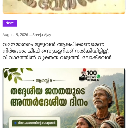
News
August 9, 2026
Sreeja Ajay
വന്ദേമാതരം മുഴുവൻ ആലപിക്കണമെന്ന
നിർദേശം ചീഫ് സെക്രട്ടറിക്ക് നൽകിയിട്ടില്ല’;
വിവാദത്തിൽ വ്യക്തത വരുത്തി ലോക്ഭവൻ