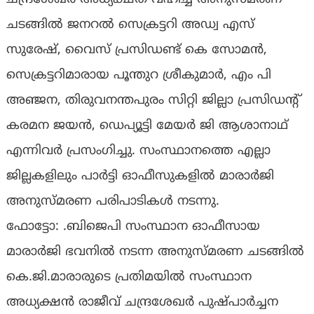
ചടങ്ങിൽ ജനറൽ സെക്രട്ടറി അഡ്വ എസ്
സുരേഷ്, വൈസ് പ്രസിഡണ്ട്‌ കെ സോമൻ,
സെക്രട്ടറിമാരായ പൂന്തുറ ശ്രീകുമാർ, എം പി
അഞ്ജന, തിരുവനന്തപുരം സിറ്റി ജില്ലാ പ്രസിഡന്റ്
കരമന ജയൻ, ഡെപ്യൂട്ടി മേയർ ജി ആശാനാഥ്
എന്നിവർ പ്രസംഗിച്ചു. സംസ്ഥാനത്തെ എല്ലാ
ജില്ലകളിലും പാർട്ടി ഓഫീസുകളിൽ മാരാർജി
അനുസ്മരണ പരിപാടികൾ നടന്നു.
ഫോട്ടോ: .ബിജെപി സംസ്ഥാന ഓഫീസായ
മാരാർജി ഭവനിൽ നടന്ന അനുസ്മരണ ചടങ്ങിൽ
കെ.ജി.മാരാരുടെ പ്രതിമയിൽ സംസ്ഥാന
അധ്യക്ഷൻ രാജീവ് ചന്ദ്രശേഖർ പുഷ്പാർച്ചന