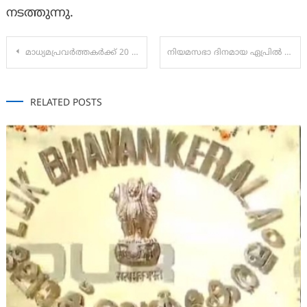
നടത്തുന്നു.
Post
മാധ്യമപ്രവർത്തകർക്ക് 20 ലക്ഷത്തിന്റെ ഇൻഷുറൻസും സഹകരണ സൊസൈറ്റിയും; ജെ.എം.എ സംഗമത്തിൽ നിർണ്ണായക പ്രഖ്യാപനങ്ങൾ
നിയമസഭാ ദിനമായ ഏപ്രില്‍ 27 (തിങ്കളാഴ്ച) രാവിലെ 10.00ന് നിയമസഭാ സമുച്ചയത്തിലെമഹാരഥന്‍മാരുടെ പ്രതിമകളില്‍ സ്പീക്കര്‍ എ. എന്‍. ഷംസീര്‍, പുഷ്പാര്‍ച്ചന നടത്തുന്നതാണ്.
navigation
RELATED POSTS