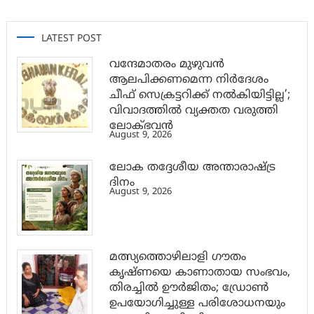
LATEST POST
വന്ദേമാതരം മുഴുവൻ
ആലപിക്കണമെന്ന നിർദേശം
ചീഫ് സെക്രട്ടറിക്ക് നൽകിയിട്ടില്ല’;
വിവാദത്തിൽ വ്യക്തത വരുത്തി
ലോക്ഭവൻ
August 9, 2026
ലോക തദ്ദേശീയ അന്താരാഷ്ട്ര
ദിനം
August 9, 2026
മത്സ്യത്തൊഴിലാളി ഗൗതം
കൃഷ്ണയെ കാണാതായ സംഭവം,
തിരച്ചിൽ ഊർജിതം; ഡ്രോണ്‍
ഉപയോഗിച്ചുള്ള പരിശോധനയും