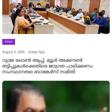
News
August 5, 2026
Sreeja Ajay
വ്യാജ ലോൺ ആപ്പ്, മ്യൂൾ അക്കൗണ്ട്
തട്ടിപ്പുകൾക്കെതിരെ ജാ​ഗ്രത പാലിക്കണം:
സംസ്ഥാനതല ബാങ്കേഴ്സ് സമിതി