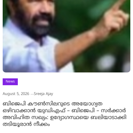
News
August 5, 2026
Sreeja Ajay
ബിജെപി കൗൺസിലറുടെ അയോഗ്യത
ഒഴിവാക്കാൻ യുഡിഎഫ് – ബിജെപി – സർക്കാർ
അവിഹിത സഖ്യം: ഉദ്യോഗസ്ഥയെ ബലിയാടാക്കി
തടിയൂരാൻ നീക്കം