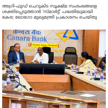
അഗ്രി-ഫുഡ് ചെറുകിട സൂക്ഷ്മ സംരംഭങ്ങളെ
ശക്തിപ്പെടുത്താന്‍ ‘സ്മാര്‍ട്ട്’ പദ്ധതിയുമായി
കേര; ലോഗോ മുഖ്യമന്ത്രി പ്രകാശനം ചെയ്തു