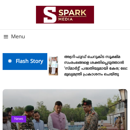
Skip
To
Content
സത്യത്തിന്റെ ജ്വാല വാർത്തയുടെ ലക്ഷ്യം
SPARK MEDIA
Menu
അഗ്രി-ഫുഡ് ചെറുകിട സൂക്ഷ്മ
Flash Story
സംരംഭങ്ങളെ ശക്തിപ്പെടുത്താന്‍
‘സ്മാര്‍ട്ട്’ പദ്ധതിയുമായി കേര; ലോ
മുഖ്യമന്ത്രി പ്രകാശനം ചെയ്തു
News