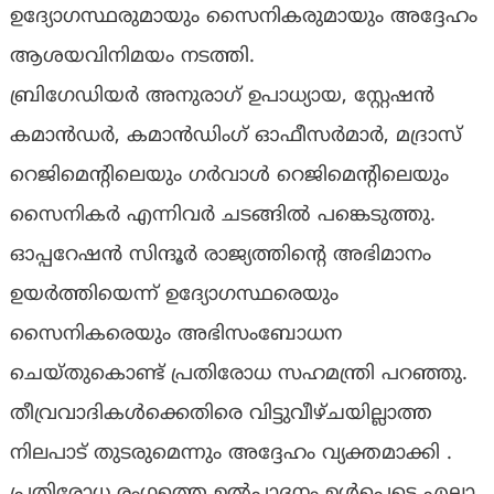
ഉദ്യോഗസ്ഥരുമായും സൈനികരുമായും അദ്ദേഹം
ആശയവിനിമയം നടത്തി.
ബ്രിഗേഡിയർ അനുരാഗ് ഉപാധ്യായ, സ്റ്റേഷൻ
കമാൻഡർ, കമാൻഡിംഗ് ഓഫീസർമാർ, മദ്രാസ്
റെജിമെന്റിലെയും ഗർവാൾ റെജിമെന്റിലെയും
സൈനികർ എന്നിവർ ചടങ്ങിൽ പങ്കെടുത്തു.
ഓപ്പറേഷൻ സിന്ദൂർ രാജ്യത്തിന്റെ അഭിമാനം
ഉയർത്തിയെന്ന് ഉദ്യോഗസ്ഥരെയും
സൈനികരെയും അഭിസംബോധന
ചെയ്തുകൊണ്ട് പ്രതിരോധ സഹമന്ത്രി പറഞ്ഞു.
തീവ്രവാദികൾക്കെതിരെ വിട്ടുവീഴ്ചയില്ലാത്ത
നിലപാട് തുടരുമെന്നും അദ്ദേഹം വ്യക്തമാക്കി .
പ്രതിരോധ രംഗത്തെ ഉൽപ്പാദനം ഉൾപ്പെടെ എല്ലാ