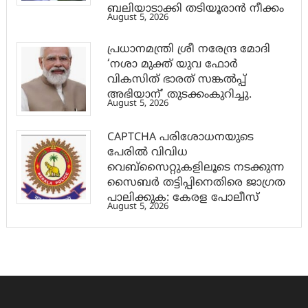
ബലിയാടാക്കി തടിയൂരാൻ നീക്കം
August 5, 2026
പ്രധാനമന്ത്രി ശ്രീ നരേന്ദ്ര മോദി
‘നശാ മുക്ത് യുവ ഫോർ
വികസിത് ഭാരത് സങ്കൽപ്പ്
അഭിയാന്’ തുടക്കംകുറിച്ചു.
August 5, 2026
CAPTCHA പരിശോധനയുടെ
പേരില്‍ വിവിധ
വെബ്സൈറ്റുകളിലൂടെ നടക്കുന്ന
സൈബര്‍ തട്ടിപ്പിനെതിരെ ജാഗ്രത
പാലിക്കുക: കേരള പോലീസ്
August 5, 2026