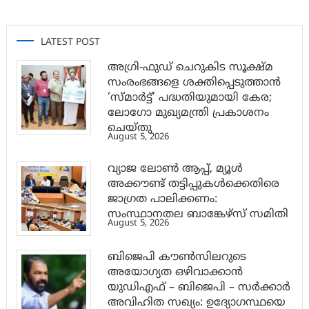
LATEST POST
അഗ്രി-ഫുഡ് ചെറുകിട സൂക്ഷ്മ
സംരംഭങ്ങളെ ശക്തിപ്പെടുത്താന്‍
‘സ്മാര്‍ട്ട്’ പദ്ധതിയുമായി കേര;
ലോഗോ മുഖ്യമന്ത്രി പ്രകാശനം
ചെയ്തു
August 5, 2026
വ്യാജ ലോൺ ആപ്പ്, മ്യൂൾ
അക്കൗണ്ട് തട്ടിപ്പുകൾക്കെതിരെ
ജാ​ഗ്രത പാലിക്കണം:
സംസ്ഥാനതല ബാങ്കേഴ്സ് സമിതി
August 5, 2026
ബിജെപി കൗൺസിലറുടെ
അയോഗ്യത ഒഴിവാക്കാൻ
യുഡിഎഫ് – ബിജെപി – സർക്കാർ
അവിഹിത സഖ്യം: ഉദ്യോഗസ്ഥയെ