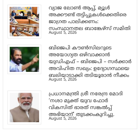
വ്യാജ ലോൺ ആപ്പ്, മ്യൂൾ
അക്കൗണ്ട് തട്ടിപ്പുകൾക്കെതിരെ
ജാ​ഗ്രത പാലിക്കണം:
സംസ്ഥാനതല ബാങ്കേഴ്സ് സമിതി
August 5, 2026
ബിജെപി കൗൺസിലറുടെ
അയോഗ്യത ഒഴിവാക്കാൻ
യുഡിഎഫ് – ബിജെപി – സർക്കാർ
അവിഹിത സഖ്യം: ഉദ്യോഗസ്ഥയെ
ബലിയാടാക്കി തടിയൂരാൻ നീക്കം
August 5, 2026
പ്രധാനമന്ത്രി ശ്രീ നരേന്ദ്ര മോദി
‘നശാ മുക്ത് യുവ ഫോർ
വികസിത് ഭാരത് സങ്കൽപ്പ്
അഭിയാന്’ തുടക്കംകുറിച്ചു.
August 5, 2026