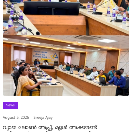
News
August 5, 2026
Sreeja Ajay
വ്യാജ ലോൺ ആപ്പ്, മ്യൂൾ അക്കൗണ്ട്