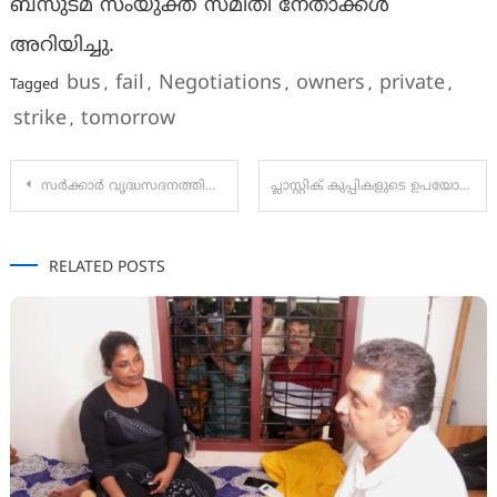
ബസുടമ സംയുക്ത സമിതി നേതാക്കൾ
അറിയിച്ചു.
bus
fail
Negotiations
owners
private
Tagged
,
,
,
,
,
strike
tomorrow
,
Post
സർക്കാർ വൃദ്ധസദനത്തിൽ നിന്ന് പുതിയ ജീവിത പാതയിലേക്ക്
പ്ലാസ്റ്റിക് കുപ്പികളുടെ ഉപയോഗം കുറക്കൂ…വരുന്നു സർക്കാരിൻ്റെ വാട്ടർ എടിഎം
navigation
RELATED POSTS