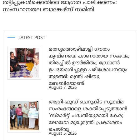
തട്ടിപ്പുകൾക്കെതിരെ ജാ​ഗ്രത പാലിക്കണം:
സംസ്ഥാനതല ബാങ്കേഴ്സ് സമിതി
LATEST POST
മത്സ്യത്തൊഴിലാളി ഗൗതം
കൃഷ്ണയെ കാണാതായ സംഭവം,
തിരച്ചിൽ ഊർജിതം; ഡ്രോണ്‍
ഉപയോഗിച്ചുള്ള പരിശോധനയും
തുടങ്ങി: മന്ത്രി ഷിബു
ബേബിജോണ്‍
August 7, 2026
അഗ്രി-ഫുഡ് ചെറുകിട സൂക്ഷ്മ
സംരംഭങ്ങളെ ശക്തിപ്പെടുത്താന്‍
‘സ്മാര്‍ട്ട്’ പദ്ധതിയുമായി കേര;
ലോഗോ മുഖ്യമന്ത്രി പ്രകാശനം
ചെയ്തു
August 5, 2026