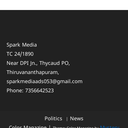
Spark Media
TC 24/1890
Near DPI Jn., Thycaud PO,
Thiruvananthapuram,
sparkmediaads053@gmail.com
Phone:
735664
2523
Politics
News