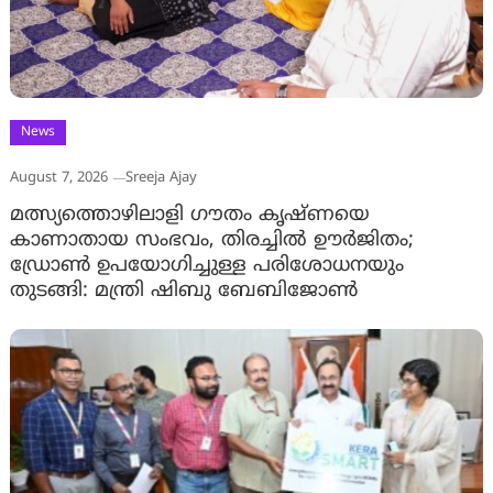
News
August 7, 2026
Sreeja Ajay
മത്സ്യത്തൊഴിലാളി ഗൗതം കൃഷ്ണയെ
കാണാതായ സംഭവം, തിരച്ചിൽ ഊർജിതം;
ഡ്രോണ്‍ ഉപയോഗിച്ചുള്ള പരിശോധനയും
തുടങ്ങി: മന്ത്രി ഷിബു ബേബിജോണ്‍