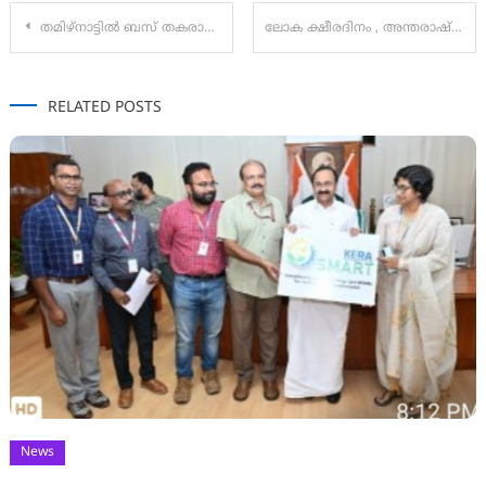
Post
തമിഴ്‌നാട്ടിൽ ബസ് തകരാറിലായി; കുടുങ്ങിയ മലയാളി യാത്രക്കാർക്ക് രക്ഷകനായി ആഭ്യന്തരമന്ത്രി രമേശ് ചെന്നിത്തല
ലോക ക്ഷീരദിനം , അന്തരാഷ്ട്ര പാൽ ദിനം ജൂൺ ഒന്ന്
navigation
RELATED POSTS
News