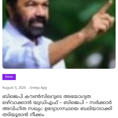
News
August 5, 2026
Sreeja Ajay
ബിജെപി കൗൺസിലറുടെ അയോഗ്യത
ഒഴിവാക്കാൻ യുഡിഎഫ് – ബിജെപി – സർക്കാർ
അവിഹിത സഖ്യം: ഉദ്യോഗസ്ഥയെ ബലിയാടാക്കി
തടിയൂരാൻ നീക്കം