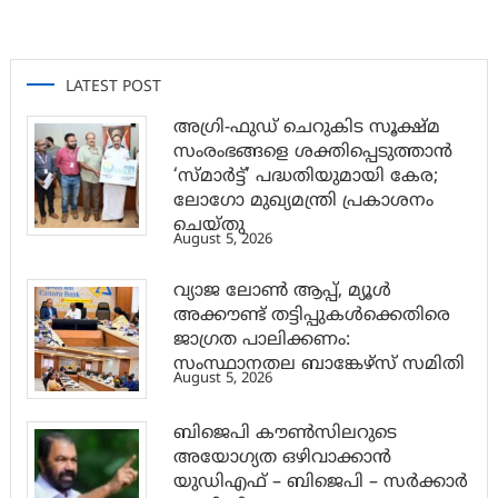
LATEST POST
അഗ്രി-ഫുഡ് ചെറുകിട സൂക്ഷ്മ
സംരംഭങ്ങളെ ശക്തിപ്പെടുത്താന്‍
‘സ്മാര്‍ട്ട്’ പദ്ധതിയുമായി കേര;
ലോഗോ മുഖ്യമന്ത്രി പ്രകാശനം
ചെയ്തു
August 5, 2026
വ്യാജ ലോൺ ആപ്പ്, മ്യൂൾ
അക്കൗണ്ട് തട്ടിപ്പുകൾക്കെതിരെ
ജാ​ഗ്രത പാലിക്കണം:
സംസ്ഥാനതല ബാങ്കേഴ്സ് സമിതി
August 5, 2026
ബിജെപി കൗൺസിലറുടെ
അയോഗ്യത ഒഴിവാക്കാൻ
യുഡിഎഫ് – ബിജെപി – സർക്കാർ