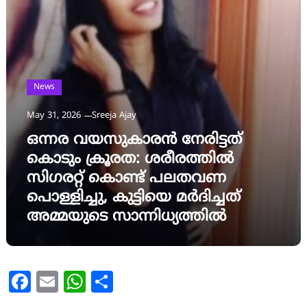
News
May 31, 2026
Sreeja Ajay
ഒന്നര വയസുകാരൻ നേരിട്ടത്
കൊടും ക്രൂരത: ശരീരത്തിൽ
സിഗരറ്റ് കൊണ്ട് പലതവണ
പൊള്ളിച്ചു, കുട്ടിയെ മർദിച്ചത്
അമ്മയുടെ സാന്നിധ്യത്തിൽ
Facebook
Email
WhatsApp
Share