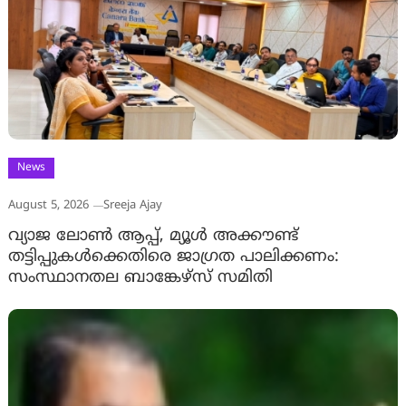
News
August 5, 2026
Sreeja Ajay
വ്യാജ ലോൺ ആപ്പ്, മ്യൂൾ അക്കൗണ്ട്
തട്ടിപ്പുകൾക്കെതിരെ ജാ​ഗ്രത പാലിക്കണം:
സംസ്ഥാനതല ബാങ്കേഴ്സ് സമിതി