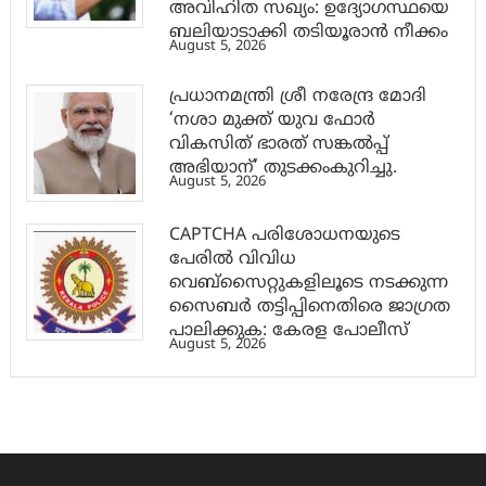
അവിഹിത സഖ്യം: ഉദ്യോഗസ്ഥയെ
ബലിയാടാക്കി തടിയൂരാൻ നീക്കം
August 5, 2026
പ്രധാനമന്ത്രി ശ്രീ നരേന്ദ്ര മോദി
‘നശാ മുക്ത് യുവ ഫോർ
വികസിത് ഭാരത് സങ്കൽപ്പ്
അഭിയാന്’ തുടക്കംകുറിച്ചു.
August 5, 2026
CAPTCHA പരിശോധനയുടെ
പേരില്‍ വിവിധ
വെബ്സൈറ്റുകളിലൂടെ നടക്കുന്ന
സൈബര്‍ തട്ടിപ്പിനെതിരെ ജാഗ്രത
പാലിക്കുക: കേരള പോലീസ്
August 5, 2026