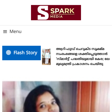
Skip
To
Content
സത്യത്തിന്റെ ജ്വാല വാർത്തയുടെ ലക്ഷ്യം
SPARK MEDIA
Menu
അഗ്രി-ഫുഡ് ചെറുകിട സൂക്ഷ്മ
Flash Story
സംരംഭങ്ങളെ ശക്തിപ്പെടുത്താന്‍
‘സ്മാര്‍ട്ട്’ പദ്ധതിയുമായി കേര; ല
മുഖ്യമന്ത്രി പ്രകാശനം ചെയ്തു