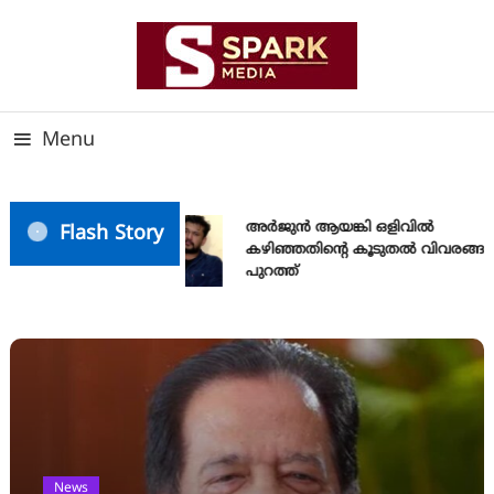
Skip
To
Content
സത്യത്തിന്റെ ജ്വാല വാർത്തയുടെ ലക്ഷ്യം
SPARK MEDIA
Menu
അര്‍ജുന്‍ ആയങ്കി ഒളിവില്‍
Flash Story
കഴിഞ്ഞതിന്റെ കൂടുതല്‍ വിവരങ്ങള്‍
പുറത്ത്
News