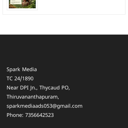
Spark Media
TC 24/1890
Near DPI Jn., Thycaud PO,
Thiruvananthapuram,
sparkmediaads053@gmail.com
Phone:
735664
2523