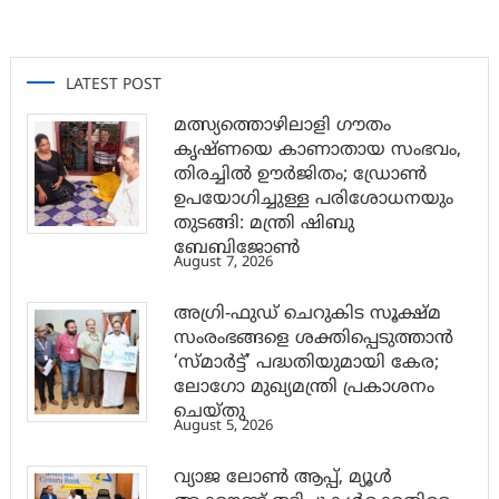
LATEST POST
മത്സ്യത്തൊഴിലാളി ഗൗതം
കൃഷ്ണയെ കാണാതായ സംഭവം,
തിരച്ചിൽ ഊർജിതം; ഡ്രോണ്‍
ഉപയോഗിച്ചുള്ള പരിശോധനയും
തുടങ്ങി: മന്ത്രി ഷിബു
ബേബിജോണ്‍
August 7, 2026
അഗ്രി-ഫുഡ് ചെറുകിട സൂക്ഷ്മ
സംരംഭങ്ങളെ ശക്തിപ്പെടുത്താന്‍
‘സ്മാര്‍ട്ട്’ പദ്ധതിയുമായി കേര;
ലോഗോ മുഖ്യമന്ത്രി പ്രകാശനം
ചെയ്തു
August 5, 2026
വ്യാജ ലോൺ ആപ്പ്, മ്യൂൾ