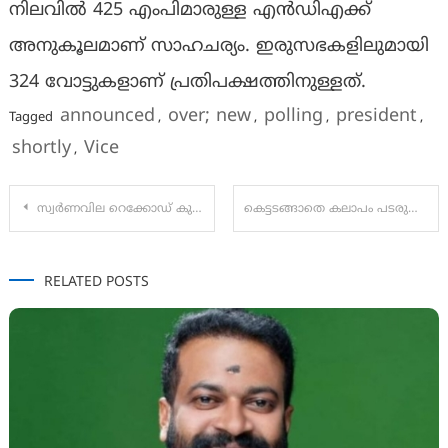
നിലവിൽ 425 എംപിമാരുള്ള എൻഡിഎക്ക്
അനുകൂലമാണ് സാഹചര്യം. ഇരുസഭകളിലുമായി
324 വോട്ടുകളാണ് പ്രതിപക്ഷത്തിനുള്ളത്.
announced
over; new
polling
president
Tagged
,
,
,
,
shortly
Vice
,
Post
സ്വർണവില റെക്കോഡ് കുതിപ്പ് തുടരുന്നു‌; ഗ്രാമിന് പതിനായിരം കടന്നു
കെട്ടടങ്ങാതെ കലാപം പടരുന്നു; നേപ്പാൾ പ്രധാനമന്ത്രി കെ പി ഓലി രാജിവെച്ചു, പാർലമെന്റ് മന്ദിരത്തിനും മന്ത്രി മന്ദിരങ്ങൾക്കും തീയിട്ടു
navigation
RELATED POSTS