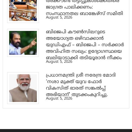
അക്കൗണ്ട് തട്ടിപ്പുകൾക്കെതിരെ
ജാ​ഗ്രത പാലിക്കണം:
സംസ്ഥാനതല ബാങ്കേഴ്സ് സമിതി
August 5, 2026
ബിജെപി കൗൺസിലറുടെ
അയോഗ്യത ഒഴിവാക്കാൻ
യുഡിഎഫ് – ബിജെപി – സർക്കാർ
അവിഹിത സഖ്യം: ഉദ്യോഗസ്ഥയെ
ബലിയാടാക്കി തടിയൂരാൻ നീക്കം
August 5, 2026
പ്രധാനമന്ത്രി ശ്രീ നരേന്ദ്ര മോദി
‘നശാ മുക്ത് യുവ ഫോർ
വികസിത് ഭാരത് സങ്കൽപ്പ്
അഭിയാന്’ തുടക്കംകുറിച്ചു.
August 5, 2026