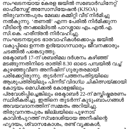
സംഘടനയായ കേരള ജയിൽ സബോർഡിനേറ്റ്
ഓഫീസേഴ്സ് അസോസിയേഷൻ (KJSOA)
തിരുവനന്തപുരം മേഖല കമ്മിറ്റി വീട് നിർമിച്ചു
നൽകുന്നു. ‘തണൽ’ എന്ന പേരിൽ നിർമിക്കുന്ന
വീടിന്റെ തറക്കല്ലിടൽ പാറശ്ശാല എം.എൽ.എ.
സി.കെ. ഹരീന്ദ്രൻ നിർവഹിച്ചു.
സംഘടനയുടെ ഭാരവാഹികൾക്കൊപ്പം ജയിൽ
വകുപ്പിലെ ഉന്നത ഉദ്യോഗസ്ഥരും ജീവനക്കാരും
ചടങ്ങിൽ പങ്കെടുത്തു.
ഒക്ടോബർ 17-ന് ശബരിമല ദർശനം കഴിഞ്ഞ്
മടങ്ങുന്നതിനിടെ രാത്രി 8.30 ഓടെ പമ്പയിൽ വച്ച്
കുഴഞ്ഞുവീണ അനീഷിന് ഗുരുതരമായി
പരിക്കേറ്റിരുന്നു. തുടർന്ന് പത്തനംതിട്ടയിലെ
ആശുപത്രിയിലും പിന്നീട് വിദഗ്ധ ചികിത്സയ്ക്കായി
കോട്ടയം മെഡിക്കൽ കോളേജിലും
പ്രവേശിപ്പിച്ചെങ്കിലും ഒക്ടോബർ 22-ന് മസ്തിഷ്കമരണം
സ്ഥിരീകരിച്ചു. ഇതിനെ തുടർന്ന് കുടുംബാംഗങ്ങൾ
അവയവദാനത്തിന് സമ്മതം അറിയിച്ചു.
തിരുവനന്തപുരം ജില്ലയിലെ പൂഴനാട്
കാവിൻപുറത്ത് സ്വദേശിയായ അനീഷിന്റെ
ഹൃദയം, ശ്വാസകോശം, രണ്ട് വൃക്കകൾ,