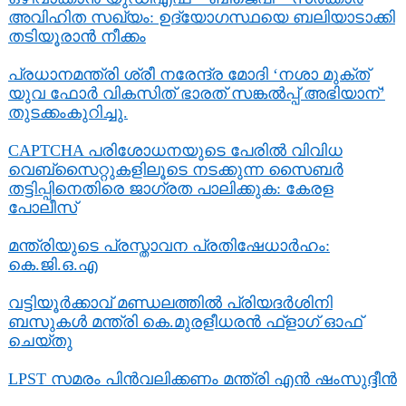
അവിഹിത സഖ്യം: ഉദ്യോഗസ്ഥയെ ബലിയാടാക്കി
തടിയൂരാൻ നീക്കം
പ്രധാനമന്ത്രി ശ്രീ നരേന്ദ്ര മോദി ‘നശാ മുക്ത്
യുവ ഫോർ വികസിത് ഭാരത് സങ്കൽപ്പ് അഭിയാന്’
തുടക്കംകുറിച്ചു.
CAPTCHA പരിശോധനയുടെ പേരില്‍ വിവിധ
വെബ്സൈറ്റുകളിലൂടെ നടക്കുന്ന സൈബര്‍
തട്ടിപ്പിനെതിരെ ജാഗ്രത പാലിക്കുക: കേരള
പോലീസ്
മന്ത്രിയുടെ പ്രസ്താവന പ്രതിഷേധാർഹം:
കെ.ജി.ഒ.എ
വട്ടിയൂർക്കാവ് മണ്ഡലത്തിൽ പ്രിയദർശിനി
ബസുകൾ മന്ത്രി കെ.മുരളീധരൻ ഫ്‌ളാഗ് ഓഫ്
ചെയ്തു
LPST സമരം പിൻവലിക്കണം മന്ത്രി എൻ ഷംസുദ്ദീൻ