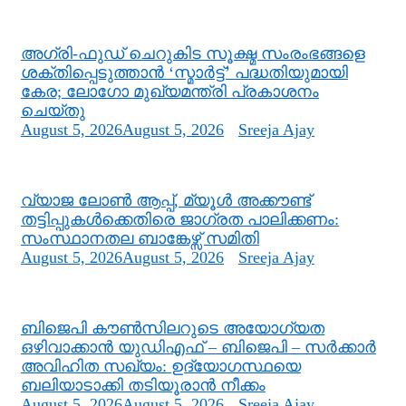
അഗ്രി-ഫുഡ് ചെറുകിട സൂക്ഷ്മ സംരംഭങ്ങളെ
ശക്തിപ്പെടുത്താന്‍ ‘സ്മാര്‍ട്ട്’ പദ്ധതിയുമായി
കേര; ലോഗോ മുഖ്യമന്ത്രി പ്രകാശനം
ചെയ്തു
August 5, 2026
August 5, 2026
Sreeja Ajay
വ്യാജ ലോൺ ആപ്പ്, മ്യൂൾ അക്കൗണ്ട്
തട്ടിപ്പുകൾക്കെതിരെ ജാ​ഗ്രത പാലിക്കണം:
സംസ്ഥാനതല ബാങ്കേഴ്സ് സമിതി
August 5, 2026
August 5, 2026
Sreeja Ajay
ബിജെപി കൗൺസിലറുടെ അയോഗ്യത
ഒഴിവാക്കാൻ യുഡിഎഫ് – ബിജെപി – സർക്കാർ
അവിഹിത സഖ്യം: ഉദ്യോഗസ്ഥയെ
ബലിയാടാക്കി തടിയൂരാൻ നീക്കം
August 5, 2026
August 5, 2026
Sreeja Ajay