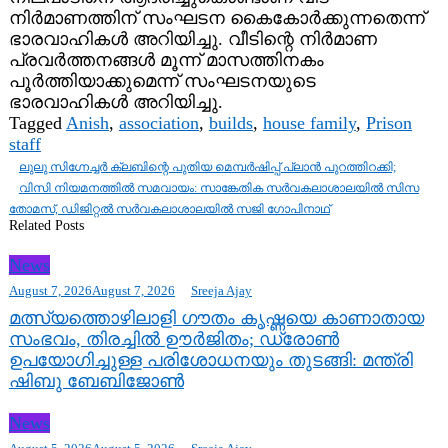
നിർമാണത്തിന് സംഘടന കൈകോർക്കുന്നതെന്ന്
ഭാരവാഹികൾ അറിയിച്ചു. വീടിന്റെ നിർമാണ
പ്രവർത്തനങ്ങൾ മൂന്ന് മാസത്തിനകം
പൂർത്തിയാക്കുമെന്ന് സംഘടനയുടെ
ഭാരവാഹികൾ അറിയിച്ചു.
Tagged
Anish
,
association
,
builds
,
house family
,
Prison
staff
Post
ലുലു സിഗ്നേച്ചർ ക്ലബിന്റെ പുതിയ മെമ്പർഷിപ്പ് പ്ലാൻ പുറത്തിറക്കി;
navigation
വിസി നിയമനത്തിൽ സമവായം: സാങ്കേതിക സർവകലാശാലയിൽ സിസ
തോമസ്, ഡിജിറ്റൽ സർവകലാശാലയിൽ സജി ഗോപിനാഥ്
Related Posts
News
August 7, 2026
August 7, 2026
Sreeja Ajay
മത്സ്യത്തൊഴിലാളി ഗൗതം കൃഷ്ണയെ കാണാതായ
സംഭവം, തിരച്ചിൽ ഊർജിതം; ഡ്രോണ്‍
ഉപയോഗിച്ചുള്ള പരിശോധനയും തുടങ്ങി: മന്ത്രി
ഷിബു ബേബിജോണ്‍
News