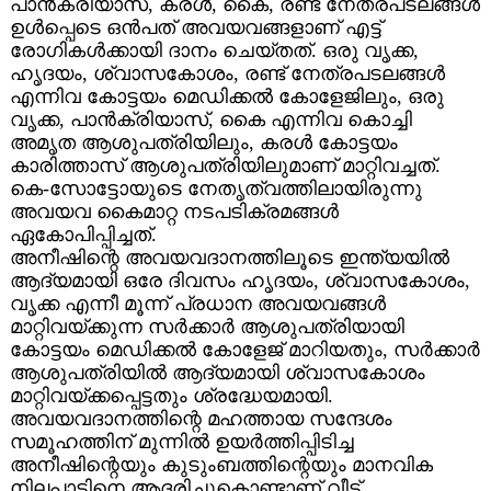
പാൻക്രിയാസ്, കരൾ, കൈ, രണ്ട് നേത്രപടലങ്ങൾ
ഉൾപ്പെടെ ഒൻപത് അവയവങ്ങളാണ് എട്ട്
രോഗികൾക്കായി ദാനം ചെയ്തത്. ഒരു വൃക്ക,
ഹൃദയം, ശ്വാസകോശം, രണ്ട് നേത്രപടലങ്ങൾ
എന്നിവ കോട്ടയം മെഡിക്കൽ കോളേജിലും, ഒരു
വൃക്ക, പാൻക്രിയാസ്, കൈ എന്നിവ കൊച്ചി
അമൃത ആശുപത്രിയിലും, കരൾ കോട്ടയം
കാരിത്താസ് ആശുപത്രിയിലുമാണ് മാറ്റിവച്ചത്.
കെ-സോട്ടോയുടെ നേതൃത്വത്തിലായിരുന്നു
അവയവ കൈമാറ്റ നടപടിക്രമങ്ങൾ
ഏകോപിപ്പിച്ചത്.
അനീഷിന്റെ അവയവദാനത്തിലൂടെ ഇന്ത്യയിൽ
ആദ്യമായി ഒരേ ദിവസം ഹൃദയം, ശ്വാസകോശം,
വൃക്ക എന്നീ മൂന്ന് പ്രധാന അവയവങ്ങൾ
മാറ്റിവയ്ക്കുന്ന സർക്കാർ ആശുപത്രിയായി
കോട്ടയം മെഡിക്കൽ കോളേജ് മാറിയതും, സർക്കാർ
ആശുപത്രിയിൽ ആദ്യമായി ശ്വാസകോശം
മാറ്റിവയ്ക്കപ്പെട്ടതും ശ്രദ്ധേയമായി.
അവയവദാനത്തിന്റെ മഹത്തായ സന്ദേശം
സമൂഹത്തിന് മുന്നിൽ ഉയർത്തിപ്പിടിച്ച
അനീഷിന്റെയും കുടുംബത്തിന്റെയും മാനവിക
നിലപാടിനെ ആദരിച്ചുകൊണ്ടാണ് വീട്