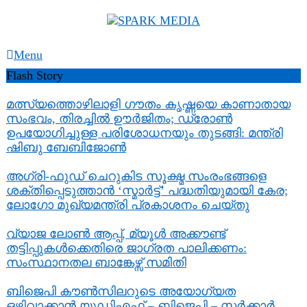
Skip
To
Content
SPARK MEDIA
സത്യത്തിന്റെ ജ്വാല വാർത്തയുടെ ലക്ഷ്യം
Menu
Flash Story
മത്സ്യത്തൊഴിലാളി ഗൗതം കൃഷ്ണയെ കാണാതായ
സംഭവം, തിരച്ചിൽ ഊർജിതം; ഡ്രോണ്‍
ഉപയോഗിച്ചുള്ള പരിശോധനയും തുടങ്ങി: മന്ത്രി
ഷിബു ബേബിജോണ്‍
അഗ്രി-ഫുഡ് ചെറുകിട സൂക്ഷ്മ സംരംഭങ്ങളെ
ശക്തിപ്പെടുത്താന്‍ ‘സ്മാര്‍ട്ട്’ പദ്ധതിയുമായി കേര;
ലോഗോ മുഖ്യമന്ത്രി പ്രകാശനം ചെയ്തു
വ്യാജ ലോൺ ആപ്പ്, മ്യൂൾ അക്കൗണ്ട്
തട്ടിപ്പുകൾക്കെതിരെ ജാ​ഗ്രത പാലിക്കണം:
സംസ്ഥാനതല ബാങ്കേഴ്സ് സമിതി
ബിജെപി കൗൺസിലറുടെ അയോഗ്യത
ഒഴിവാക്കാൻ യുഡിഎഫ് – ബിജെപി – സർക്കാർ