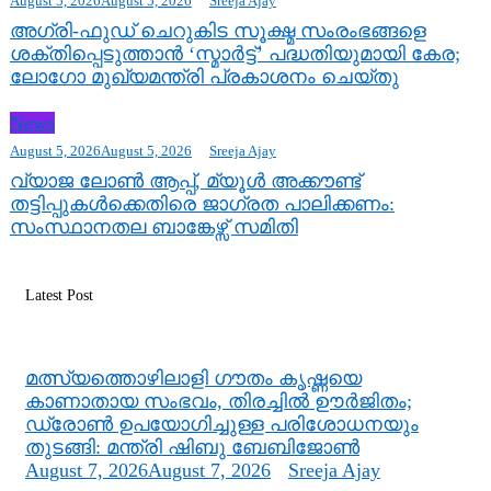
August 5, 2026
August 5, 2026
Sreeja Ajay
അഗ്രി-ഫുഡ് ചെറുകിട സൂക്ഷ്മ സംരംഭങ്ങളെ
ശക്തിപ്പെടുത്താന്‍ ‘സ്മാര്‍ട്ട്’ പദ്ധതിയുമായി കേര;
ലോഗോ മുഖ്യമന്ത്രി പ്രകാശനം ചെയ്തു
News
August 5, 2026
August 5, 2026
Sreeja Ajay
വ്യാജ ലോൺ ആപ്പ്, മ്യൂൾ അക്കൗണ്ട്
തട്ടിപ്പുകൾക്കെതിരെ ജാ​ഗ്രത പാലിക്കണം:
സംസ്ഥാനതല ബാങ്കേഴ്സ് സമിതി
Latest Post
മത്സ്യത്തൊഴിലാളി ഗൗതം കൃഷ്ണയെ
കാണാതായ സംഭവം, തിരച്ചിൽ ഊർജിതം;
ഡ്രോണ്‍ ഉപയോഗിച്ചുള്ള പരിശോധനയും
തുടങ്ങി: മന്ത്രി ഷിബു ബേബിജോണ്‍
August 7, 2026
August 7, 2026
Sreeja Ajay