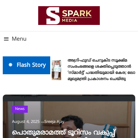
Skip
To
Content
സത്യത്തിന്റെ ജ്വാല വാർത്തയുടെ ലക്ഷ്യം
SPARK MEDIA
Menu
അഗ്രി-ഫുഡ് ചെറുകിട സൂക്ഷ്മ
Flash Story
സംരംഭങ്ങളെ ശക്തിപ്പെടുത്താന്‍
‘സ്മാര്‍ട്ട്’ പദ്ധതിയുമായി കേര; ലോ
മുഖ്യമന്ത്രി പ്രകാശനം ചെയ്തു
News
August 4, 2025
Sreeja Ajay
പൊതുമരാമത്ത് ടൂറിസം വകുപ്പ്