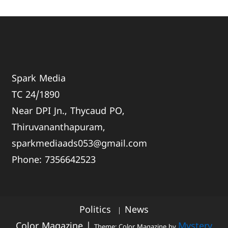
Spark Media
TC 24/1890
Near DPI Jn., Thycaud PO,
Thiruvananthapuram,
sparkmediaads053@gmail.com
Phone:
735664
2523
Politics
News
Color Magazine
|
Mystery
Theme: Color Magazine by