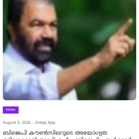
News
August 5, 2026
Sreeja Ajay
ബിജെപി കൗൺസിലറുടെ അയോഗ്യത