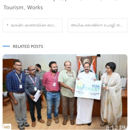
Tourism
Works
,
Post
ശ്രേഷ്ഠ കാതോലിക്ക ബാവ മുഖ്യമന്ത്രിയെ സന്ദർശിച്ചു
അധിക ലഗേജിനെ ചൊല്ലി തർക്കം; ശ്രീനഗറിൽ സ്പൈസ് ജെറ്റ് ജീവനക്കാരെ മർദ്ദിച്ച് സൈനിക ഉദ്യോഗസ്ഥൻ
navigation
RELATED POSTS