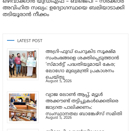
ഒഴിവാക്കാൻ യുഡിഎഫ് – ബിജെപി – സർക്കാർ
അവിഹിത സഖ്യം: ഉദ്യോഗസ്ഥയെ ബലിയാടാക്കി
തടിയൂരാൻ നീക്കം
LATEST POST
അഗ്രി-ഫുഡ് ചെറുകിട സൂക്ഷ്മ
സംരംഭങ്ങളെ ശക്തിപ്പെടുത്താന്‍
‘സ്മാര്‍ട്ട്’ പദ്ധതിയുമായി കേര;
ലോഗോ മുഖ്യമന്ത്രി പ്രകാശനം
ചെയ്തു
August 5, 2026
വ്യാജ ലോൺ ആപ്പ്, മ്യൂൾ
അക്കൗണ്ട് തട്ടിപ്പുകൾക്കെതിരെ
ജാ​ഗ്രത പാലിക്കണം:
സംസ്ഥാനതല ബാങ്കേഴ്സ് സമിതി
August 5, 2026