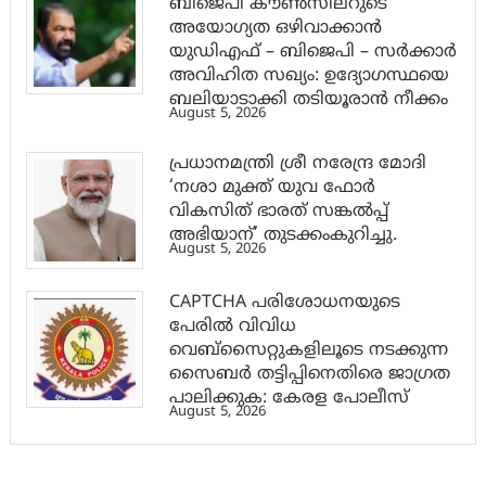
ബിജെപി കൗൺസിലറുടെ
അയോഗ്യത ഒഴിവാക്കാൻ
യുഡിഎഫ് – ബിജെപി – സർക്കാർ
അവിഹിത സഖ്യം: ഉദ്യോഗസ്ഥയെ
ബലിയാടാക്കി തടിയൂരാൻ നീക്കം
August 5, 2026
പ്രധാനമന്ത്രി ശ്രീ നരേന്ദ്ര മോദി
‘നശാ മുക്ത് യുവ ഫോർ
വികസിത് ഭാരത് സങ്കൽപ്പ്
അഭിയാന്’ തുടക്കംകുറിച്ചു.
August 5, 2026
CAPTCHA പരിശോധനയുടെ
പേരില്‍ വിവിധ
വെബ്സൈറ്റുകളിലൂടെ നടക്കുന്ന
സൈബര്‍ തട്ടിപ്പിനെതിരെ ജാഗ്രത
പാലിക്കുക: കേരള പോലീസ്
August 5, 2026