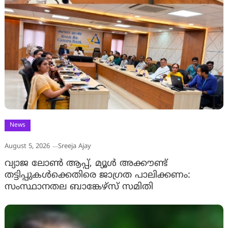
News
August 5, 2026
Sreeja Ajay
വ്യാജ ലോൺ ആപ്പ്, മ്യൂൾ അക്കൗണ്ട്
തട്ടിപ്പുകൾക്കെതിരെ ജാ​ഗ്രത പാലിക്കണം:
സംസ്ഥാനതല ബാങ്കേഴ്സ് സമിതി