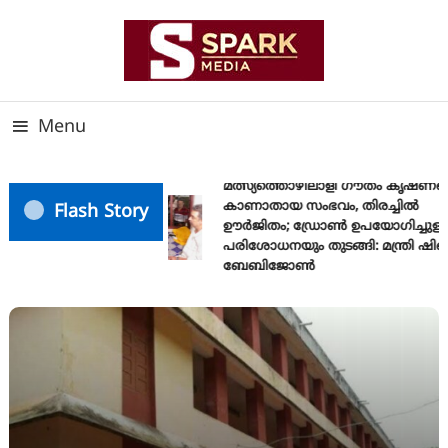
Skip
To
Content
സത്യത്തിന്റെ ജ്വാല വാർത്തയുടെ ലക്ഷ്യം
SPARK MEDIA
Menu
മത്സ്യത്തൊഴിലാളി ഗൗതം കൃഷ്ണയ
കാണാതായ സംഭവം, തിരച്ചിൽ
Flash Story
ഊർജിതം; ഡ്രോണ്‍ ഉപയോഗിച്ചുള്ള
പരിശോധനയും തുടങ്ങി: മന്ത്രി ഷിബ
ബേബിജോണ്‍