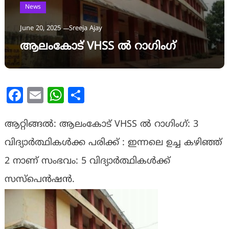
News
June 20, 2025
Sreeja Ajay
ആലംകോട് VHSS ൽ റാഗിംഗ്
Facebook
Email
WhatsApp
Share
ആറ്റിങ്ങൽ: ആലംകോട് VHSS ൽ റാഗിംഗ്: 3
വിദ്യാർത്ഥികൾക്ക പരിക്ക് : ഇന്നലെ ഉച്ച കഴിഞ്ഞ്
2 നാണ് സംഭവം: 5 വിദ്യാർത്ഥികൾക്ക്
സസ്പെൻഷൻ.