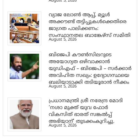
August 5, 2026
വ്യാജ ലോൺ ആപ്പ്, മ്യൂൾ
അക്കൗണ്ട് തട്ടിപ്പുകൾക്കെതിരെ
ജാ​ഗ്രത പാലിക്കണം:
സംസ്ഥാനതല ബാങ്കേഴ്സ് സമിതി
August 5, 2026
ബിജെപി കൗൺസിലറുടെ
അയോഗ്യത ഒഴിവാക്കാൻ
യുഡിഎഫ് – ബിജെപി – സർക്കാർ
അവിഹിത സഖ്യം: ഉദ്യോഗസ്ഥയെ
ബലിയാടാക്കി തടിയൂരാൻ നീക്കം
August 5, 2026
പ്രധാനമന്ത്രി ശ്രീ നരേന്ദ്ര മോദി
‘നശാ മുക്ത് യുവ ഫോർ
വികസിത് ഭാരത് സങ്കൽപ്പ്
അഭിയാന്’ തുടക്കംകുറിച്ചു.
August 5, 2026