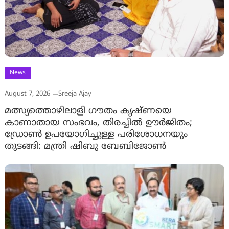
News
August 7, 2026
Sreeja Ajay
മത്സ്യത്തൊഴിലാളി ഗൗതം കൃഷ്ണയെ
കാണാതായ സംഭവം, തിരച്ചിൽ ഊർജിതം;
ഡ്രോണ്‍ ഉപയോഗിച്ചുള്ള പരിശോധനയും
തുടങ്ങി: മന്ത്രി ഷിബു ബേബിജോണ്‍