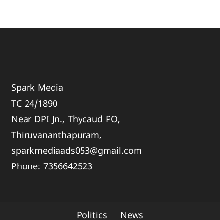
Spark Media
TC 24/1890
Near DPI Jn., Thycaud PO,
Thiruvananthapuram,
sparkmediaads053@gmail.com
Phone:
735664
2523
Politics
News