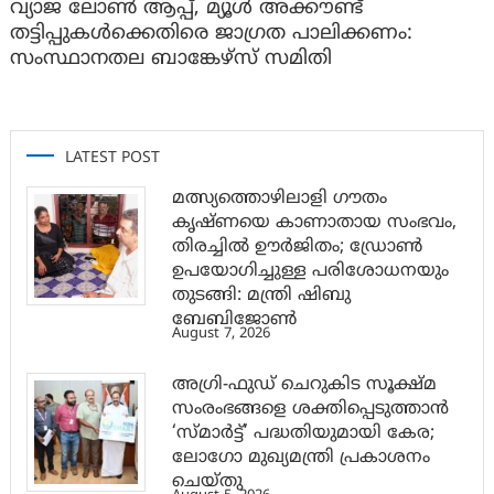
വ്യാജ ലോൺ ആപ്പ്, മ്യൂൾ അക്കൗണ്ട്
തട്ടിപ്പുകൾക്കെതിരെ ജാ​ഗ്രത പാലിക്കണം:
സംസ്ഥാനതല ബാങ്കേഴ്സ് സമിതി
LATEST POST
മത്സ്യത്തൊഴിലാളി ഗൗതം
കൃഷ്ണയെ കാണാതായ സംഭവം,
തിരച്ചിൽ ഊർജിതം; ഡ്രോണ്‍
ഉപയോഗിച്ചുള്ള പരിശോധനയും
തുടങ്ങി: മന്ത്രി ഷിബു
ബേബിജോണ്‍
August 7, 2026
അഗ്രി-ഫുഡ് ചെറുകിട സൂക്ഷ്മ
സംരംഭങ്ങളെ ശക്തിപ്പെടുത്താന്‍
‘സ്മാര്‍ട്ട്’ പദ്ധതിയുമായി കേര;
ലോഗോ മുഖ്യമന്ത്രി പ്രകാശനം
ചെയ്തു