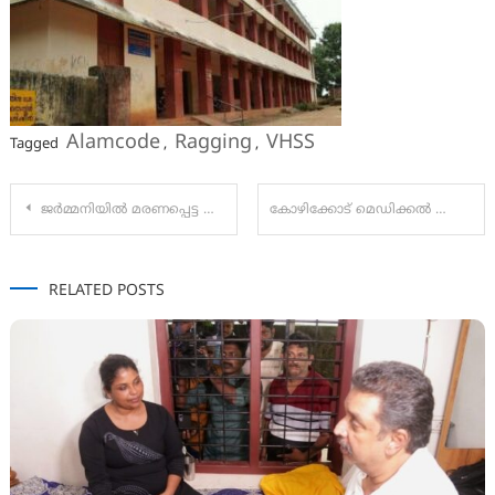
Alamcode
Ragging
VHSS
Tagged
,
,
Post
ജര്‍മ്മനിയില്‍ മരണപ്പെട്ട ദേവപ്രസാദിന്റെ മൃതദേഹം നാട്ടിലെത്തിച്ചു. സംസ്കാരം ഇന്ന് (ജൂൺ 20)
കോഴിക്കോട് മെഡിക്കല്‍ കോളേജ്: എച്ച്.ഐ.വി ടെസ്റ്റിങ് ലബോറട്ടറിയ്ക്ക് എന്‍.എ.ബി.എല്‍. അംഗീകാരം
navigation
RELATED POSTS