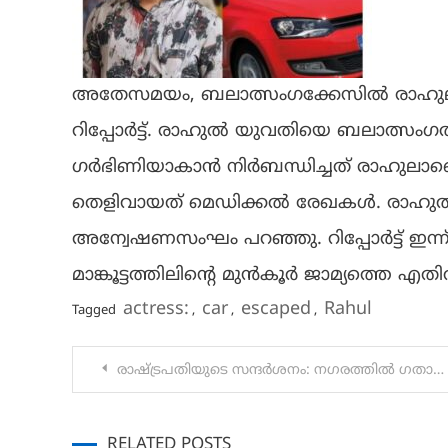
അതേസമയം, ബലാത്സംഗക്കേസില്‍ രാഹുല
റിപ്പോര്‍ട്ട്. രാഹുല്‍ യുവതിയെ ബലാത്സംഗ
ഗര്‍ഭിണിയാകാന്‍ നിര്‍ബന്ധിച്ചത് രാഹുലാണ
തെളിവായത് മെഡിക്കല്‍ രേഖകള്‍. രാഹുല്‍ 
അന്വേഷണസംഘം പറഞ്ഞു. റിപ്പോര്‍ട്ട് ഇന്ന്
മാങ്കൂട്ടത്തിലിന്റെ മുന്‍കൂര്‍ ജാമ്യത്തെ എതിര
actress:
car
escaped
Rahul
Tagged
,
,
,
Post
രാഷ്ട്രപതിയുടെ സന്ദർശനം: നഗരത്തിൽ ഗതാഗത നിയന്ത്രണം
navigation
RELATED POSTS