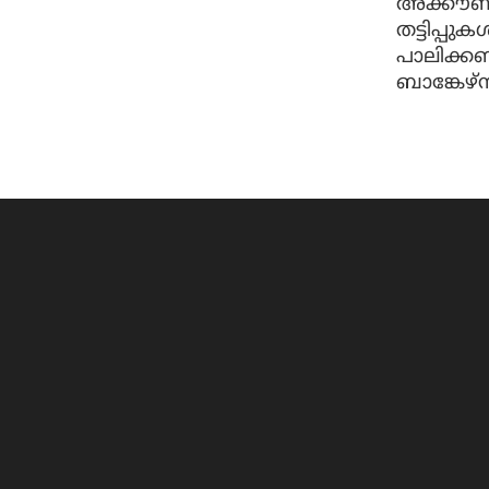
അക്കൗണ്ട
തട്ടിപ്പു
പാലിക്ക
ബാങ്കേഴ്