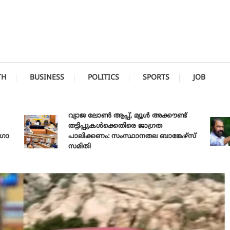
TH
BUSINESS
POLITICS
SPORTS
JOB
വ്യാജ ലോൺ ആപ്പ്, മ്യൂൾ അക്കൗണ്ട്
തട്ടിപ്പുകൾക്കെതിരെ ജാ​ഗ്രത
പാലിക്കണം: സംസ്ഥാനതല ബാങ്കേഴ്സ്
സമിതി