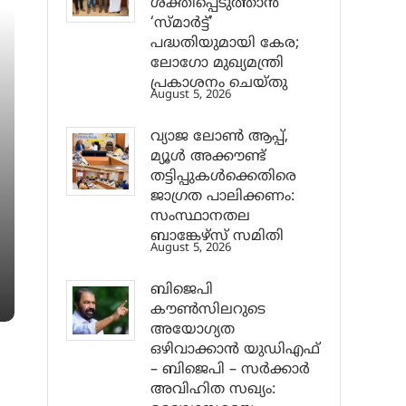
ശക്തിപ്പെടുത്താന്‍
‘സ്മാര്‍ട്ട്’
പദ്ധതിയുമായി കേര;
ലോഗോ മുഖ്യമന്ത്രി
പ്രകാശനം ചെയ്തു
August 5, 2026
വ്യാജ ലോൺ ആപ്പ്,
മ്യൂൾ അക്കൗണ്ട്
തട്ടിപ്പുകൾക്കെതിരെ
ജാ​ഗ്രത പാലിക്കണം:
സംസ്ഥാനതല
ബാങ്കേഴ്സ് സമിതി
August 5, 2026
ബിജെപി
കൗൺസിലറുടെ
അയോഗ്യത
ഒഴിവാക്കാൻ യുഡിഎഫ്
– ബിജെപി – സർക്കാർ
അവിഹിത സഖ്യം: