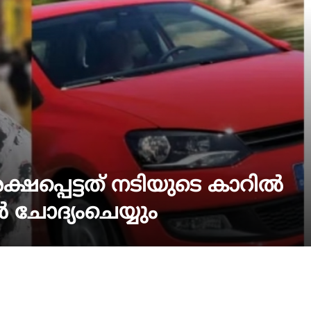
 രക്ഷപ്പെട്ടത് നടിയുടെ കാറില്‍
 ചോദ്യംചെയ്യും