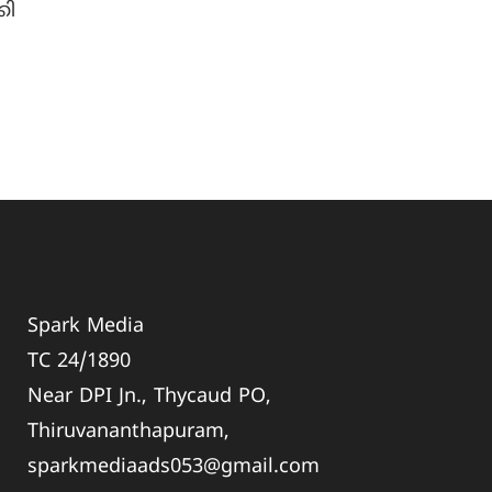
കി
Spark Media
TC 24/1890
Near DPI Jn., Thycaud PO,
Thiruvananthapuram,
sparkmediaads053@gmail.com