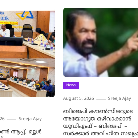
News
August 5, 2026
Sreeja Ajay
ബിജെപി കൗൺസിലറുടെ
അയോഗ്യത ഒഴിവാക്കാൻ
026
Sreeja Ajay
യുഡിഎഫ് – ബിജെപി –
ൺ ആപ്പ്, മ്യൂൾ
സർക്കാർ അവിഹിത സഖ്യം