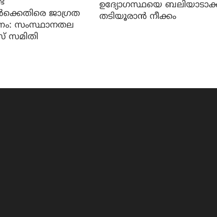
്
ഉദ്യോഗസ്ഥയെ ബലിയാടാക്
കൾക്കെതിരെ ജാ​ഗ്രത
തടിയൂരാൻ നീക്കം
ണം: സംസ്ഥാനതല
സ് സമിതി