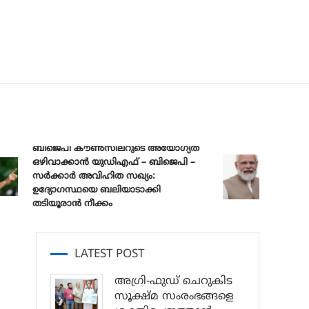
ബിജെപി കൗൺസിലറുടെ അയോഗ്യത
ഒഴിവാക്കാൻ യുഡിഎഫ് – ബിജെപി –
പ്രധാനമന്ത
സർക്കാർ അവിഹിത സഖ്യം:
മുക്ത് 
ഉദ്യോഗസ്ഥയെ ബലിയാടാക്കി
സങ്കൽപ്പ്
തടിയൂരാൻ നീക്കം
LATEST POST
അഗ്രി-ഫുഡ് ചെറുകിട
സൂക്ഷ്മ സംരംഭങ്ങളെ