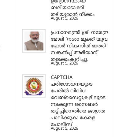
ഉദ്യോഗസ്ഥയെ
ബലിയാടാക്കി
തടിയൂരാൻ നീക്കം
August 5, 2026
പ്രധാനമന്ത്രി ശ്രീ നരേന്ദ്ര
മോദി ‘നശാ മുക്ത് യുവ
ഫോർ വികസിത് ഭാരത്
ി
സങ്കൽപ്പ് അഭിയാന്’
തുടക്കംകുറിച്ചു.
August 5, 2026
CAPTCHA
പരിശോധനയുടെ
പേരില്‍ വിവിധ
വെബ്സൈറ്റുകളിലൂടെ
നടക്കുന്ന സൈബര്‍
തട്ടിപ്പിനെതിരെ ജാഗ്രത
പാലിക്കുക: കേരള
പോലീസ്
August 5, 2026