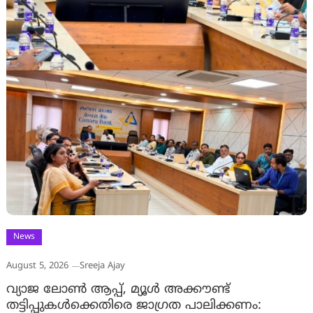
News
August 5, 2026
Sreeja Ajay
വ്യാജ ലോൺ ആപ്പ്, മ്യൂൾ അക്കൗണ്ട്
തട്ടിപ്പുകൾക്കെതിരെ ജാ​ഗ്രത പാലിക്കണം: