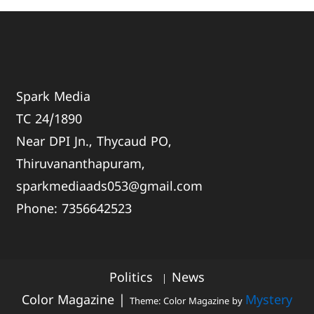
Spark Media
TC 24/1890
Near DPI Jn., Thycaud PO,
Thiruvananthapuram,
sparkmediaads053@gmail.com
Phone:
735664
2523
Politics
News
Color Magazine
|
Mystery
Theme: Color Magazine by