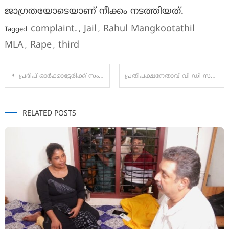
ജാഗ്രതയോടെയാണ് നീക്കം നടത്തിയത്.
complaint.
Jail
Rahul Mangkootathil
Tagged
,
,
MLA
Rape
third
,
,
Post
പ്രദീപ് ഓർക്കാട്ടേരിക്ക് സംസ്ഥാന ശാസ്ത്രസാങ്കേതിക പരിസ്ഥിതി കൗൺസിലിന്റെ ബാലശാസ്ത്രസാഹിത്യ അവാർഡ്
പ്രതിപക്ഷനേതാവ് വി ഡി സതീശൻ്റെ പാർലമെൻ്ററി ജീവിതംതന്നെ ആർഎസ്എസിൻ്റെ ദാനമാണെന്ന് തദ്ദേശമന്ത്രി എം ബി രാജേഷ് പറഞ്ഞു.
navigation
RELATED POSTS