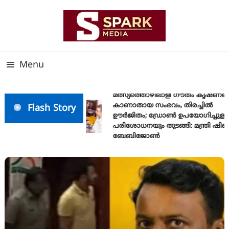
Skip
To
Content
സത്യത്തിന്റെ ജ്വാല വാർത്തയുടെ ലക്ഷ്യം
SPARK MEDIA
Menu
മത്സ്യത്തൊഴിലാളി ഗൗതം കൃഷ്ണയെ
കാണാതായ സംഭവം, തിരച്ചിൽ
Flash Story
ഊർജിതം; ഡ്രോണ്‍ ഉപയോഗിച്ചുള്ള
പരിശോധനയും തുടങ്ങി: മന്ത്രി ഷിബു
ബേബിജോണ്‍