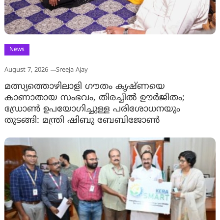
News
August 7, 2026
Sreeja Ajay
മത്സ്യത്തൊഴിലാളി ഗൗതം കൃഷ്ണയെ
കാണാതായ സംഭവം, തിരച്ചിൽ ഊർജിതം;
ഡ്രോണ്‍ ഉപയോഗിച്ചുള്ള പരിശോധനയും
തുടങ്ങി: മന്ത്രി ഷിബു ബേബിജോണ്‍