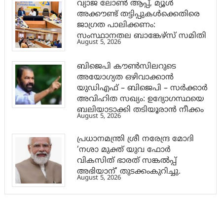
വ്യാജ ലോൺ ആപ്പ്, മ്യൂൾ
അക്കൗണ്ട് തട്ടിപ്പുകൾക്കെതിരെ
ജാ​ഗ്രത പാലിക്കണം:
സംസ്ഥാനതല ബാങ്കേഴ്സ് സമിതി
August 5, 2026
ബിജെപി കൗൺസിലറുടെ
അയോഗ്യത ഒഴിവാക്കാൻ
യുഡിഎഫ് – ബിജെപി – സർക്കാർ
അവിഹിത സഖ്യം: ഉദ്യോഗസ്ഥയെ
ബലിയാടാക്കി തടിയൂരാൻ നീക്കം
August 5, 2026
പ്രധാനമന്ത്രി ശ്രീ നരേന്ദ്ര മോദി
‘നശാ മുക്ത് യുവ ഫോർ
വികസിത് ഭാരത് സങ്കൽപ്പ്
അഭിയാന്’ തുടക്കംകുറിച്ചു.
August 5, 2026