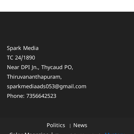
Spark Media
TC 24/1890
Near DPI Jn., Thycaud PO,
Thiruvananthapuram,
sparkmediaads053@gmail.com
Phone:
735664
2523
Politics
News