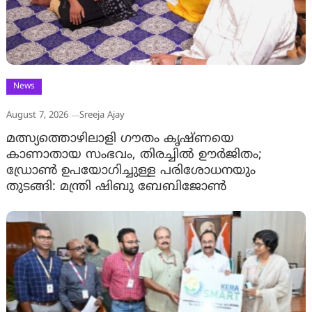
News
August 7, 2026
Sreeja Ajay
മത്സ്യത്തൊഴിലാളി ഗൗതം കൃഷ്ണയെ
കാണാതായ സംഭവം, തിരച്ചിൽ ഊർജിതം;
ഡ്രോണ്‍ ഉപയോഗിച്ചുള്ള പരിശോധനയും
തുടങ്ങി: മന്ത്രി ഷിബു ബേബിജോണ്‍