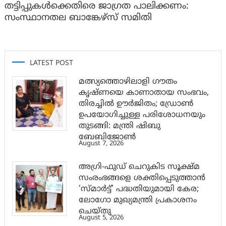
തട്ടിപ്പുകൾക്കെതിരെ ജാ​ഗ്രത പാലിക്കണം:
സംസ്ഥാനതല ബാങ്കേഴ്സ് സമിതി
LATEST POST
മത്സ്യത്തൊഴിലാളി ഗൗതം
കൃഷ്ണയെ കാണാതായ സംഭവം,
തിരച്ചിൽ ഊർജിതം; ഡ്രോണ്‍
ഉപയോഗിച്ചുള്ള പരിശോധനയും
തുടങ്ങി: മന്ത്രി ഷിബു
ബേബിജോണ്‍
August 7, 2026
അഗ്രി-ഫുഡ് ചെറുകിട സൂക്ഷ്മ
സംരംഭങ്ങളെ ശക്തിപ്പെടുത്താന്‍
‘സ്മാര്‍ട്ട്’ പദ്ധതിയുമായി കേര;
ലോഗോ മുഖ്യമന്ത്രി പ്രകാശനം
ചെയ്തു
August 5, 2026