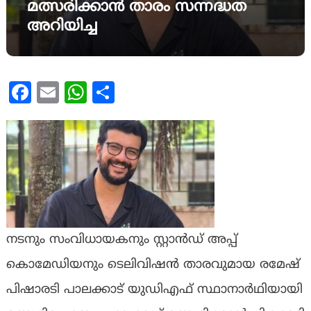
മത്സരിക്കാന്‍ താരം സന്നദ്ധത
അറിയിച്ച
Facebook
Email
WhatsApp
Share
നടനും സംവിധായകനും സ്റ്റാന്‍ഡ് അപ്പ്
കൊമേഡിയനും ടെലിവിഷന്‍ താരവുമായ രമേഷ്
പിഷാരടി പാലക്കാട് യുഡിഎഫ് സ്ഥാനാര്‍ഥിയായി