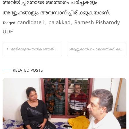
അറിയിച്ചതോടെ അത്തരം ചര്‍ച്ചകളും
അഭ്യൂഹങ്ങളും അവസാനിച്ചിരിക്കുകയാണ്.
candidate i
palakkad
Ramesh Pisharody
Tagged
,
,
UDF
Post
കുടിവെള്ളം നൽകാത്തത് നഗരസഭയുടെ മാതൃകാ പ്രവർത്തനവും ആറ്റുകാൽ പൊങ്കാലയും അട്ടിമറിയ്ക്കാൻ : ബിജെപി
ആറ്റുകാൽ പൊങ്കാലയ്ക്ക് കുടിവെള്ളം മുടങ്ങില്ല: മന്ത്രി റോഷി അഗസ്റ്റിൻ
navigation
RELATED POSTS