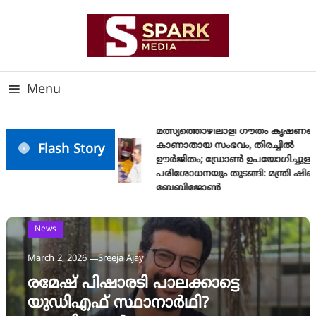
Skip
To
Content
സത്യത്തിന്റെ ജ്വാല വാർത്തയുടെ ലക്ഷ്യം
SPARK MEDIA
Menu
മത്സ്യത്തൊഴിലാളി ഗൗതം കൃഷ്ണയ
കാണാതായ സംഭവം, തിരച്ചിൽ
Flash Story
ഊർജിതം; ഡ്രോണ്‍ ഉപയോഗിച്ചുള്ള
പരിശോധനയും തുടങ്ങി: മന്ത്രി ഷിബു
ബേബിജോണ്‍
News
March 2, 2026
Sreeja Ajay
രമേഷ് പിഷാരടി പാലക്കാട്ടെ
യുഡിഎഫ് സ്ഥാനാര്‍ഥി?