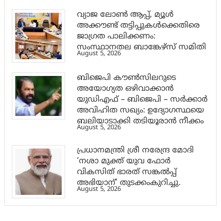
വ്യാജ ലോൺ ആപ്പ്, മ്യൂൾ
അക്കൗണ്ട് തട്ടിപ്പുകൾക്കെതിരെ
ജാ​ഗ്രത പാലിക്കണം:
സംസ്ഥാനതല ബാങ്കേഴ്സ് സമിതി
August 5, 2026
ബിജെപി കൗൺസിലറുടെ
അയോഗ്യത ഒഴിവാക്കാൻ
യുഡിഎഫ് – ബിജെപി – സർക്കാർ
അവിഹിത സഖ്യം: ഉദ്യോഗസ്ഥയെ
ബലിയാടാക്കി തടിയൂരാൻ നീക്കം
August 5, 2026
പ്രധാനമന്ത്രി ശ്രീ നരേന്ദ്ര മോദി
‘നശാ മുക്ത് യുവ ഫോർ
വികസിത് ഭാരത് സങ്കൽപ്പ്
അഭിയാന്’ തുടക്കംകുറിച്ചു.
August 5, 2026