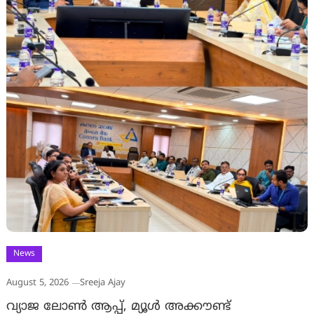
News
August 5, 2026
Sreeja Ajay
വ്യാജ ലോൺ ആപ്പ്, മ്യൂൾ അക്കൗണ്ട്