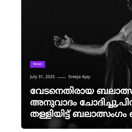
News
July 31, 2025
Sreeja Ajay
വേടനെതിരായ ബലാത്സം
അനുവാദം ചോദിച്ചു,പിന
തള്ളിയിട്ട് ബലാത്സംഗം