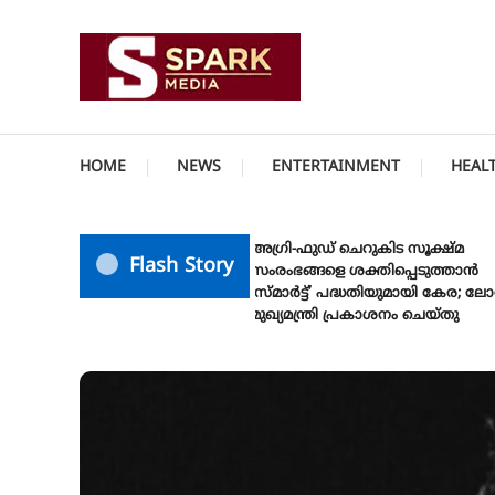
Skip
To
Content
സത്യത്തിന്റെ ജ്വാല വാർത്തയുടെ ലക്ഷ്യം
SPARK MEDIA
HOME
NEWS
ENTERTAINMENT
HEAL
അഗ്രി-ഫുഡ് ചെറുകിട സൂക്ഷ്മ
Flash Story
സംരംഭങ്ങളെ ശക്തിപ്പെടുത്താന്‍
‘സ്മാര്‍ട്ട്’ പദ്ധതിയുമായി കേര; ലോഗോ
മുഖ്യമന്ത്രി പ്രകാശനം ചെയ്തു