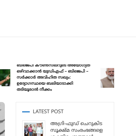
ബിജെപി കൗൺസിലറുടെ അയോഗ്യത
ഒഴിവാക്കാൻ യുഡിഎഫ് – ബിജെപി –
പ്രധാനമന്
സർക്കാർ അവിഹിത സഖ്യം:
മുക്ത് 
ഉദ്യോഗസ്ഥയെ ബലിയാടാക്കി
സങ്കൽപ്പ
തടിയൂരാൻ നീക്കം
LATEST POST
അഗ്രി-ഫുഡ് ചെറുകിട
സൂക്ഷ്മ സംരംഭങ്ങളെ