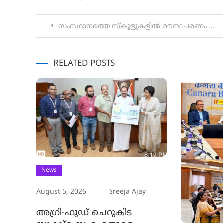
Post
സംസ്ഥാനത്തെ സ്കൂളുകളിൽ മൗനാചരണം ആചരിച്ചു : 2024 ജൂലൈ 30ന് വയനാട് ജില്ലയിൽ ഉണ്ടായ ഉരുൾപൊട്ടലിൽ 52 വിദ്യാർത്ഥികൾ മരണമടഞ്ഞ സംഭവം :
navigation
RELATED POSTS
News
August 5, 2026
Sreeja Ajay
അഗ്രി-ഫുഡ് ചെറുകിട