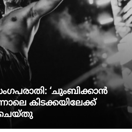
ഗപരാതി: ‘ചുംബിക്കാൻ
്നാലെ കിടക്കയിലേക്ക്
 ചെയ്തു