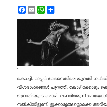
Facebook
Email
WhatsApp
Share
’
കൊച്ചി: റാപ്പർ വേടനെതിരെ യുവതി നൽ
വിശദാംശങ്ങൾ പുറത്ത്. കോഴിക്കോടും കൊച്ച
യുവതിയുടെ മൊഴി. ലഹരിമരുന്ന് ഉപയോ​ഗിച്
നൽകിയിട്ടുണ്ട്. ഇക്കാര്യങ്ങളൊക്കെ അറിയ