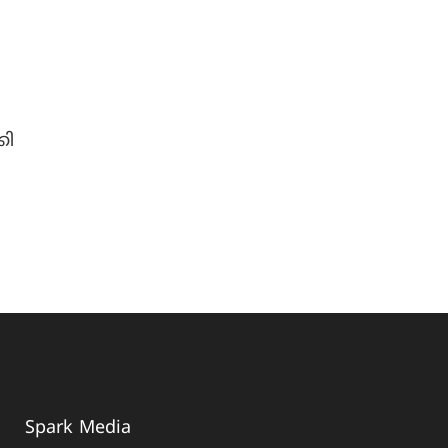
:
കി
Spark Media