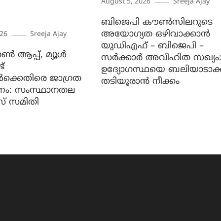
August 5, 2026
Sreeja Ajay
ബിജെപി കൗൺസിലറുടെ
അയോഗ്യത ഒഴിവാക്കാൻ
026
Sreeja Ajay
യുഡിഎഫ് – ബിജെപി –
ൺ ആപ്പ്, മ്യൂൾ
സർക്കാർ അവിഹിത സഖ്യം
്
ഉദ്യോഗസ്ഥയെ ബലിയാടാക്
കൾക്കെതിരെ ജാ​ഗ്രത
തടിയൂരാൻ നീക്കം
ണം: സംസ്ഥാനതല
സ് സമിതി