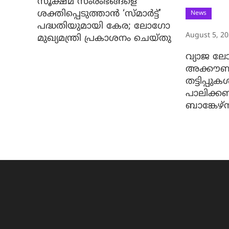
സൂക്ഷ്മ സംരംഭങ്ങളെ
ശക്തിപ്പെടുത്താന്‍ ‘സ്മാര്‍ട്ട്’
News
പദ്ധതിയുമായി കേര; ലോഗോ
August 5, 2
മുഖ്യമന്ത്രി പ്രകാശനം ചെയ്തു
വ്യാജ ലോ
അക്കൗണ്ട
തട്ടിപ്പു
പാലിക്ക
ബാങ്കേഴ്