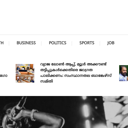
TH
BUSINESS
POLITICS
SPORTS
JOB
വ്യാജ ലോൺ ആപ്പ്, മ്യൂൾ അക്കൗണ്ട്
തട്ടിപ്പുകൾക്കെതിരെ ജാ​ഗ്രത
പാലിക്കണം: സംസ്ഥാനതല ബാങ്കേഴ്സ്
സമിതി