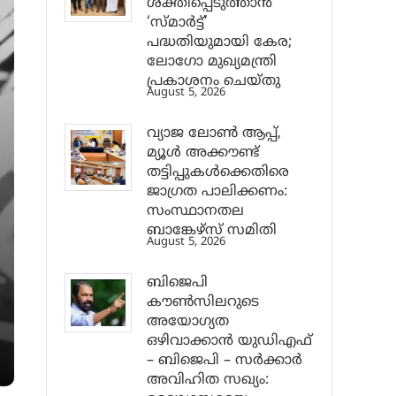
ശക്തിപ്പെടുത്താന്‍
‘സ്മാര്‍ട്ട്’
പദ്ധതിയുമായി കേര;
ലോഗോ മുഖ്യമന്ത്രി
പ്രകാശനം ചെയ്തു
August 5, 2026
വ്യാജ ലോൺ ആപ്പ്,
മ്യൂൾ അക്കൗണ്ട്
തട്ടിപ്പുകൾക്കെതിരെ
ജാ​ഗ്രത പാലിക്കണം:
സംസ്ഥാനതല
ബാങ്കേഴ്സ് സമിതി
August 5, 2026
ബിജെപി
കൗൺസിലറുടെ
അയോഗ്യത
ഒഴിവാക്കാൻ യുഡിഎഫ്
– ബിജെപി – സർക്കാർ
അവിഹിത സഖ്യം: