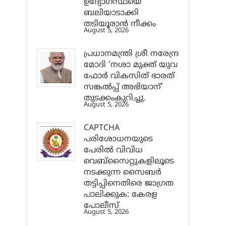
ഉദ്യോഗസ്ഥയെ
ബലിയാടാക്കി
തടിയൂരാൻ നീക്കം
August 5, 2026
പ്രധാനമന്ത്രി ശ്രീ നരേന്ദ്ര
മോദി ‘നശാ മുക്ത് യുവ
ഫോർ വികസിത് ഭാരത്
സങ്കൽപ്പ് അഭിയാന്’
തുടക്കംകുറിച്ചു.
August 5, 2026
CAPTCHA
പരിശോധനയുടെ
പേരില്‍ വിവിധ
വെബ്സൈറ്റുകളിലൂടെ
നടക്കുന്ന സൈബര്‍
തട്ടിപ്പിനെതിരെ ജാഗ്രത
പാലിക്കുക: കേരള
പോലീസ്
August 5, 2026