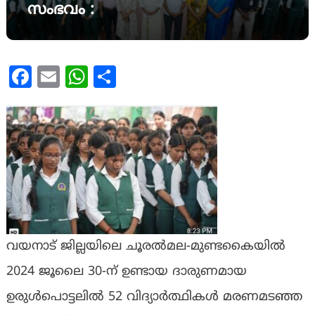
സംഭവം :
Facebook
Email
WhatsApp
Share
വയനാട് ജില്ലയിലെ ചൂരൽമല-മുണ്ടകൈയിൽ
2024 ജൂലൈ 30-ന് ഉണ്ടായ ദാരുണമായ
ഉരുൾപൊട്ടലിൽ 52 വിദ്യാർത്ഥികൾ മരണമടഞ്ഞ