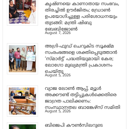
കൃഷ്ണയെ കാണാതായ സംഭവം,
തിരച്ചിൽ ഊർജിതം; ഡ്രോണ്‍
ഉപയോഗിച്ചുള്ള പരിശോധനയും
തുടങ്ങി: മന്ത്രി ഷിബു
ബേബിജോണ്‍
August 7, 2026
അഗ്രി-ഫുഡ് ചെറുകിട സൂക്ഷ്മ
സംരംഭങ്ങളെ ശക്തിപ്പെടുത്താന്‍
‘സ്മാര്‍ട്ട്’ പദ്ധതിയുമായി കേര;
ലോഗോ മുഖ്യമന്ത്രി പ്രകാശനം
ചെയ്തു
August 5, 2026
വ്യാജ ലോൺ ആപ്പ്, മ്യൂൾ
അക്കൗണ്ട് തട്ടിപ്പുകൾക്കെതിരെ
ജാ​ഗ്രത പാലിക്കണം:
സംസ്ഥാനതല ബാങ്കേഴ്സ് സമിതി
August 5, 2026
ബിജെപി കൗൺസിലറുടെ