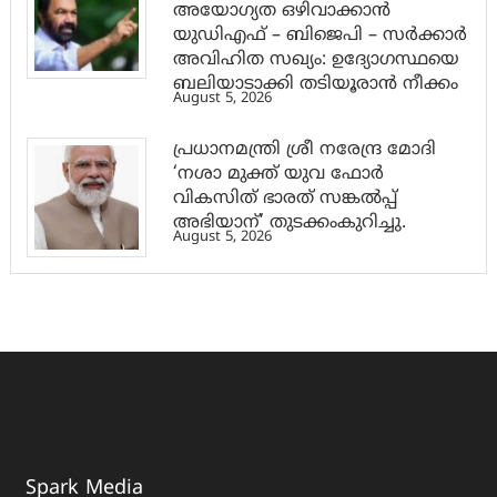
അയോഗ്യത ഒഴിവാക്കാൻ
യുഡിഎഫ് – ബിജെപി – സർക്കാർ
അവിഹിത സഖ്യം: ഉദ്യോഗസ്ഥയെ
ബലിയാടാക്കി തടിയൂരാൻ നീക്കം
August 5, 2026
പ്രധാനമന്ത്രി ശ്രീ നരേന്ദ്ര മോദി
‘നശാ മുക്ത് യുവ ഫോർ
വികസിത് ഭാരത് സങ്കൽപ്പ്
അഭിയാന്’ തുടക്കംകുറിച്ചു.
August 5, 2026
Spark Media