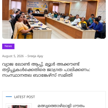
News
August 5, 2026
Sreeja Ajay
വ്യാജ ലോൺ ആപ്പ്, മ്യൂൾ അക്കൗണ്ട്
തട്ടിപ്പുകൾക്കെതിരെ ജാ​ഗ്രത പാലിക്കണം:
സംസ്ഥാനതല ബാങ്കേഴ്സ് സമിതി
LATEST POST
മത്സ്യത്തൊഴിലാളി ഗൗതം