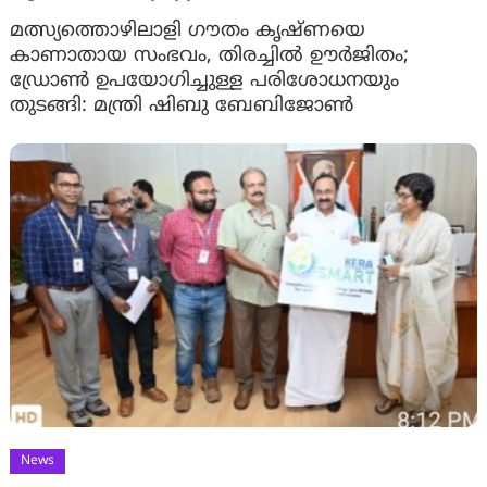
മത്സ്യത്തൊഴിലാളി ഗൗതം കൃഷ്ണയെ
കാണാതായ സംഭവം, തിരച്ചിൽ ഊർജിതം;
ഡ്രോണ്‍ ഉപയോഗിച്ചുള്ള പരിശോധനയും
തുടങ്ങി: മന്ത്രി ഷിബു ബേബിജോണ്‍
News