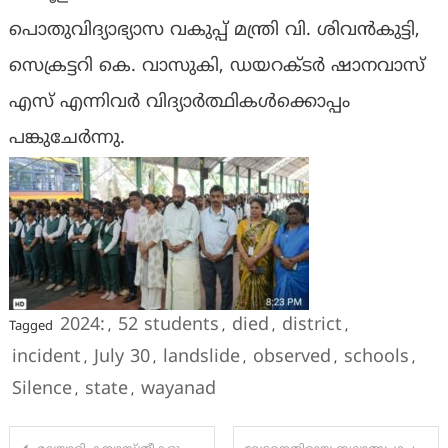
പൊതുവിദ്യാഭ്യാസ വകുപ്പ് മന്ത്രി വി. ശിവൻകുട്ടി,
സെക്രട്ടറി കെ. വാസുകി, ഡയറക്ടർ ഷാനവാസ്
എസ് എന്നിവർ വിദ്യാർത്ഥികൾക്കൊപ്പം
പങ്കുചേർന്നു.
2024:
52 students
died
district
Tagged
,
,
,
,
incident
July 30
landslide
observed
schools
,
,
,
,
,
Silence
state
wayanad
,
,
Post