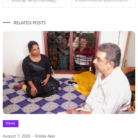
മലയാളി കന്യാസ്ത്രീകളുടെ അറസ്റ്റ്: സംസ്ഥാന ബിജെപി അധ്യക്ഷനെതിരെ രൂക്ഷ വിമർശനവുമായി ആർ എസ് എസ്
വേടനെതിരായ ബലാത്സംഗപരാതി: ‘ചുംബിക്കാൻ അനുവാദം ചോദിച്ചു,പിന്നാലെ കിടക്കയിലേക്ക് തള്ളിയിട്ട് ബലാത്സംഗം ചെയ്തു
navigation
RELATED POSTS
News
August 7, 2026
Sreeja Ajay